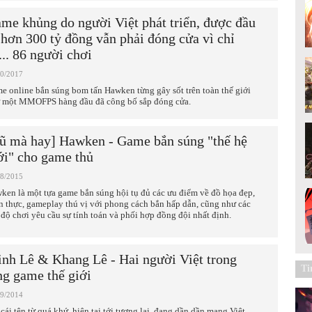
me khủng do người Việt phát triển, được đầu
 hơn 300 tỷ đồng vẫn phải đóng cửa vì chỉ
... 86 người chơi
10/2017
e online bắn súng bom tấn Hawken từng gây sốt trên toàn thế giới
 một MMOFPS hàng đầu đã công bố sắp đóng cửa.
ũ mà hay] Hawken - Game bắn súng "thế hệ
i" cho game thủ
08/2015
ken là một tựa game bắn súng hội tụ đủ các ưu điểm về đồ họa đẹp,
n thực, gameplay thú vị với phong cách bắn hấp dẫn, cũng như các
 độ chơi yêu cầu sự tính toán và phối hợp đồng đội nhất định.
nh Lê & Khang Lê - Hai người Việt trong
Ti
ng game thế giới
09/2014
 cái tên từ quá khứ, hiện tại tới tương lai, đang dần dần mang Việt