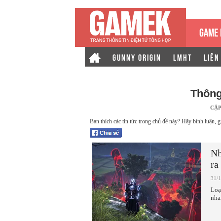
GAME 
GUNNY ORIGIN
LMHT
LIÊN
Thông
CẬP
Bạn thích các tin tức trong chủ đề này? Hãy bình luận, g
Nh
ra
31/
Loạ
nha