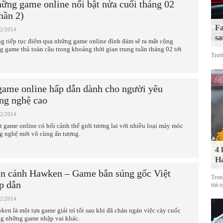
ững game online nổi bật nửa cuối tháng 02
hần 2)
Fa
02/2014
sa
g tiếp tục điểm qua những game online đình đám sẽ ra mắt cộng
g game thủ toàn cầu trong khoảng thời gian trung tuần tháng 02 tới
Trườ
.
game online hấp dẫn dành cho người yêu
ng nghệ cao
02/2014
t game online có bối cảnh thế giới tương lai với nhiều loại máy móc
g nghệ mới vô cùng ấn tượng.
4 
Ha
n cảnh Hawken – Game bắn súng gốc Việt
Tron
p dẫn
mà n
02/2014
ken là một tựa game giải trí tốt sau khi đã chán ngán việc cày cuốc
ng những game nhập vai khác.