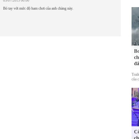
03/07/2013 00:00
Bó tay với mức độ ham chơi của anh chàng này.
Bo
ch
đấ
Trai
của 
Cô
ch