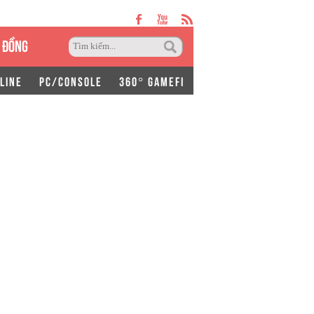
 ĐỒNG
LINE
PC/CONSOLE
360° GAMEFI