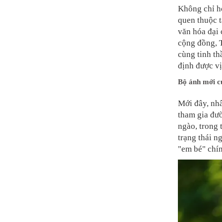
Không chỉ ho
quen thuộc t
văn hóa đại 
cộng đồng, T
cùng tinh t
định được vị
Bộ ảnh mới c
Mới đây, nhâ
tham gia đư
ngào, trong 
trạng thái 
"em bé" chín