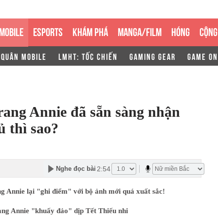
MOBILE
ESPORTS
KHÁM PHÁ
MANGA/FILM
HÓNG
CỘNG
 QUÂN MOBILE
LMHT: TỐC CHIẾN
GAMING GEAR
GAME ON
rang Annie đã sẵn sàng nhận
 thì sao?
2:54
Nghe đọc bài
 Annie lại "ghi điểm" với bộ ảnh mới quá xuất sắc!
ang Annie "khuấy đảo" dịp Tết Thiếu nhi