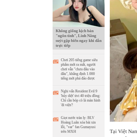
Không giống kịch bản
"ngôn tình", Linh Nắng
suýt gặp biến ngay khi dẫn
trực tiếp
Chơi 205 tiếng game siêu
phẩm mới ra mắt, người
chơi vẫn "chưa đâu vào
đâu", khẳng định 1.000
tiếng mới phá đảo được
Nghi vấn Resident Evil 9
'hủy diệt' tivi 40 triệu đồng:
Chỉ cần bóp cò là màn hình
'đi viện'!
Giọt nước tràn ly: BLV
Hoàng Luân xóa bài xin
lỗi, "var" fan Gumayusi
Tại Việt Nam
trên MXH