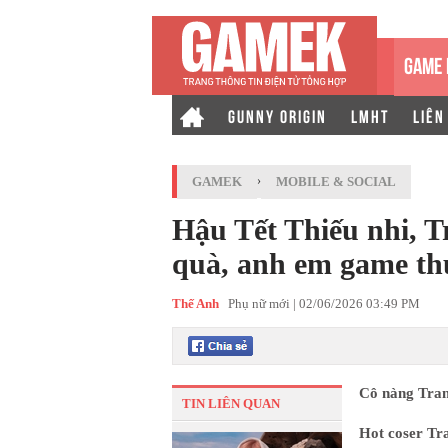
GAME 
GUNNY ORIGIN
LMHT
LIÊN
GAMEK
›
MOBILE & SOCIAL
Hậu Tết Thiếu nhi, T
quà, anh em game thủ
Thế Anh
Phụ nữ mới |
02/06/2026 03:49 PM
Cô nàng Trang
TIN LIÊN QUAN
Hot coser Tr