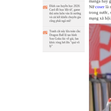
manga hay ga
Đỉnh cao huyền học 2026:
Nữ
coser
là 
Card đồ họa 'đột tử', game
trong nước, 
thủ ném luôn vào lò nướng
và cái kết khiến chuyên gia
mạng xã hội
cũng phải ngả mũ!
Tranh cãi nảy lửa toàn cầu:
Dragon Ball lộ tạo hình
Son Goku lúc về già, fan
khóc ròng hét lên "quá vô
lý"