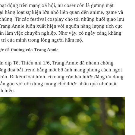
ạt động trên mạng xã hội, nữ coser còn là gương mặt
ại hàng loạt sự kiện lớn nhỏ liên quan đến anime, game và
chúng. Từ các festival cosplay cho tới những buổi giao lưu
rang Annie luôn xuất hiện với nguồn năng lượng tích cực
hần làm việc chuyên nghiệp. Nhờ vậy, cô ngày càng khẳng
 trí của mình trong lòng người hâm mộ.
ực dễ thương của Trang Annie
n dịp Tết Thiếu nhi 1/6, Trang Annie đã nhanh chóng
ờng đua bắt trend bằng một bộ ảnh mang phong cách ngọt
trẻo. Đi kèm loạt hình, cô nàng còn hài hước đăng tải dòng
ngắn gọn với nội dung mong chờ được nhận quà như một
h hiệu.