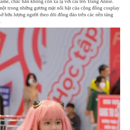
me, chắc hẳn không còn xa lạ với cái tên Trang Annie.
một trong những gương mặt nổi bật của cộng đồng cosplay
sở hữu lượng người theo dõi đông đảo trên các nền tảng
.