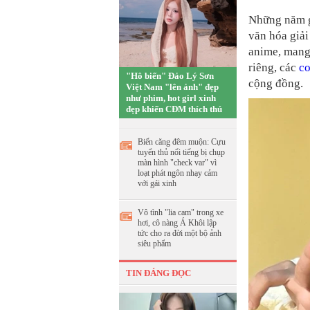
Những năm g
văn hóa giải
anime, mang
riêng, các
co
"Hô biến" Đảo Lý Sơn
cộng đồng.
Việt Nam "lên ảnh" đẹp
như phim, hot girl xinh
đẹp khiến CĐM thích thú
Biến căng đêm muộn: Cựu
tuyển thủ nổi tiếng bị chụp
màn hình "check var" vì
loạt phát ngôn nhạy cảm
với gái xinh
Vô tình "lia cam" trong xe
hơi, cô nàng Á Khôi lập
tức cho ra đời một bộ ảnh
siêu phẩm
TIN ĐÁNG ĐỌC