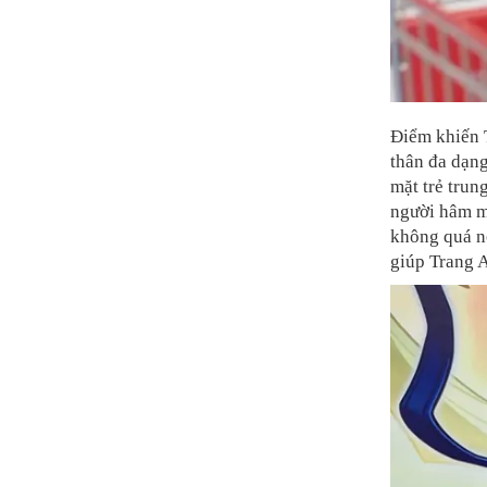
Điểm khiến 
thân đa dạn
mặt trẻ trun
người hâm mộ
không quá nổ
giúp Trang A