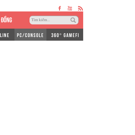
 ĐỒNG
LINE
PC/CONSOLE
360° GAMEFI