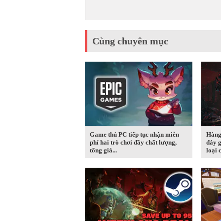
Cùng chuyên mục
Game thủ PC tiếp tục nhận miễn
Hàng
phí hai trò chơi đầy chất lượng,
đáy g
tổng giá...
loại c