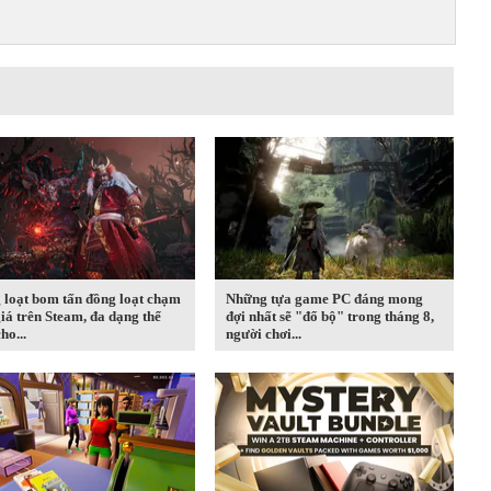
 loạt bom tấn đồng loạt chạm
Những tựa game PC đáng mong
iá trên Steam, đa dạng thể
đợi nhất sẽ "đổ bộ" trong tháng 8,
ho...
người chơi...