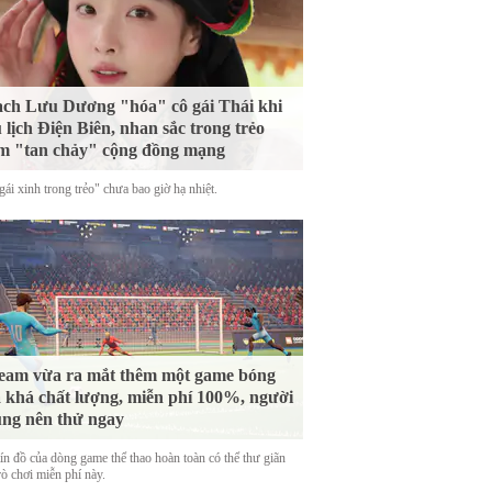
ch Lưu Dương "hóa" cô gái Thái khi
 lịch Điện Biên, nhan sắc trong trẻo
m "tan chảy" cộng đồng mạng
ái xinh trong trẻo" chưa bao giờ hạ nhiệt.
eam vừa ra mắt thêm một game bóng
 khá chất lượng, miễn phí 100%, người
ng nên thử ngay
tín đồ của dòng game thể thao hoàn toàn có thể thư giãn
rò chơi miễn phí này.