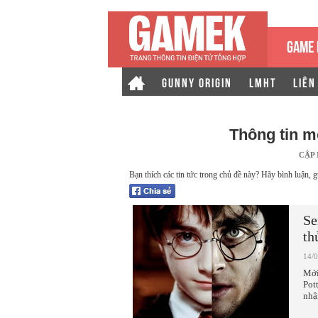
GAME 
GUNNY ORIGIN
LMHT
LIÊN
Thông tin m
CẬP
Bạn thích các tin tức trong chủ đề này? Hãy bình luận, g
Se
th
14/
Mới
Pot
nhậ