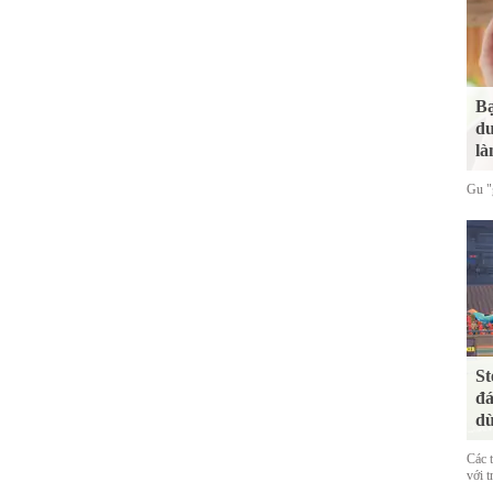
Bạ
du
là
Gu "g
St
đá
dù
Các 
với t