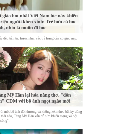
 giáo hot nhất Việt Nam lúc này khiến
triệu người khen xinh: Trẻ hơn cả học
nh, nhìn là muốn đi học
y đều tấm tắc trước nhan sắc trẻ trung của cô giáo này.
ng Mỹ Hàn lại hóa nàng thơ, "đốn
m" CĐM với bộ ảnh ngọt ngào mới
với một bộ ảnh đời thường và không kèm theo bất kỳ dòng
g thái nào, Tăng Mỹ Hàn vẫn đủ sức khiến mạng xã hội
 sóng".