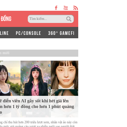
 ĐỒNG
LINE
PC/CONSOLE
360° GAMEFI
n mới
 diễn viên AI gây sốt khi hét giá lên
n hơn 1 tỷ đồng cho hơn 1 phút quảng
o
g chỉ thu hút hơn 200 triệu lượt xem, nhân vật ảo này còn
ữu mức giá quảng cáo vượt xa nhiều ngôi sao người thật