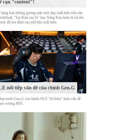
ờ cạn "content"!
 hàng loạt những gương mặt xinh đẹp xuất hiện trên sân
Pickleball, "Em Kim say hi" hay Nàng Kim luôn là cái tên
được độ hot đỉnh cao mỗi khi xuất hiện.
E nối tiếp vấn đề của chính Gen.G
 bại trước Gen.G còn khiến HLE "kế thừa" luôn vấn đề
cựu vương MSI.