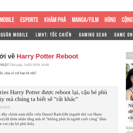
MOBILE
ESPORTS
KHÁM PHÁ
MANGA/FILM
HÓNG
CỘNG
 QUÂN MOBILE
LMHT: TỐC CHIẾN
GAMING GEAR
GAME ON
ới về
Harry Potter Reboot
Ti
 NHẬT
Thứ năm, 14/02/2019 16:00
ửi, chia sẻ với bạn bè nhé!
ries Harry Potter được reboot lại, cậu bé phù
ủy mà chúng ta biết sẽ "rất khác"
Nữ
02/2019
đế
 đây chính nam diễn viên Daniel Radcliffe (người thủ vai Harry
cá
ter) đã thừa nhận rằng anh sẽ "không phải là người cuối cùng" đảm
n vai cậu bé phù thủy.
Khôn
sở h