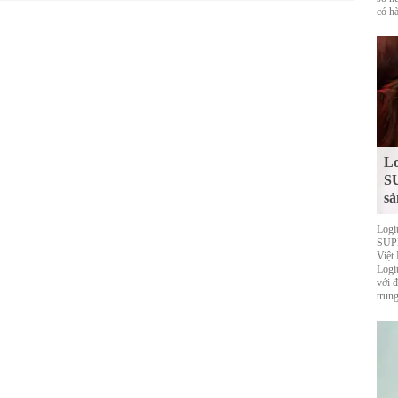
có hà
Lo
S
sả
Logi
SUPE
Việt
Logi
với 
trung