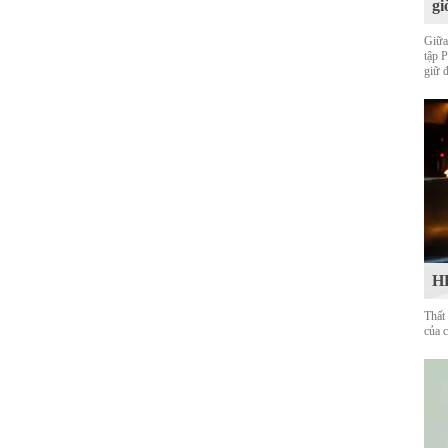
gi
Giữa
tập 
giữ 
HL
Thất
của 