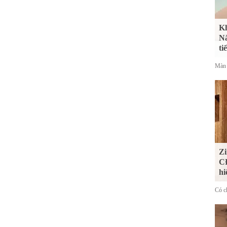
Kh
Nắ
ti
Màn 
Zi
CĐ
hi
Có ch