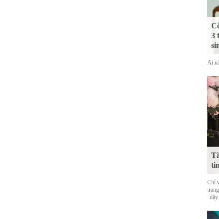
Cô
3 
si
Ai nấ
Tă
ti
Chỉ 
trạn
"dậy