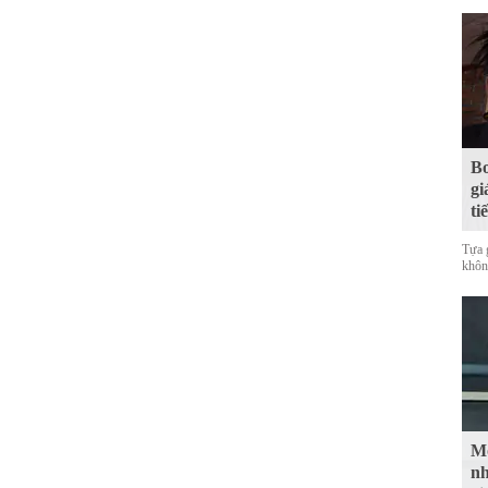
Bo
gi
ti
Tựa 
không
Mộ
nh