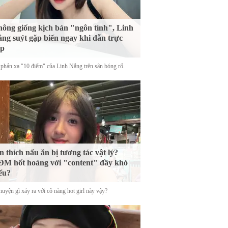
ông giống kịch bản "ngôn tình", Linh
ng suýt gặp biến ngay khi dẫn trực
ếp
phản xạ "10 điểm" của Linh Nắng trên sân bóng rổ.
n thích nấu ăn bị tương tác vật lý?
M hốt hoảng với "content" đầy khó
ểu?
uyện gì xảy ra với cô nàng hot girl này vậy?