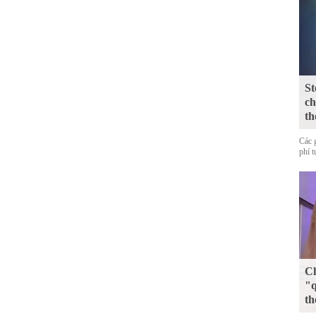
St
ch
th
Các 
phí 
Ch
"q
th