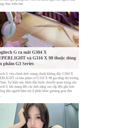
ng chục triệu fan.
gitech G ra mắt G304 X
UPERLIGHT và G316 X 98 thuộc dòng
n phẩm G3 Series
tech G vừa chính thức mang chuột không dây G304 X
RLIGHT và bàn phím cơ G316 X 98 gia nhập thị trường
 Nam. Sự kiện này đánh dấu bước chuyển quan trọng của
tech G khi mang đến các tính năng cao cấp đến gần hơn
đông đảo người hâm mộ ở phân khúc gaming gear tầm
.