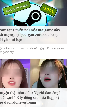
eam tặng miễn phí một tựa game đầy
ất lượng, giá gốc gần 200.000 đồng,
ời gian có hạn
game thủ sẽ có từ nay tới 12h trưa ngày 10/8 để nhận miễn
tựa game này.
uyện thật như đùa: Người đàn ông bị
uét sạch" 3 tỷ đồng sau nửa thập kỷ
eo đuổi idol livestream