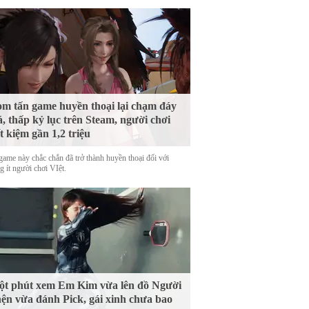
m tấn game huyền thoại lại chạm đáy
á, thấp kỷ lục trên Steam, người chơi
ết kiệm gần 1,2 triệu
game này chắc chắn đã trở thành huyền thoại đối với
 ít người chơi VIệt.
t phút xem Em Kim vừa lên đồ Người
ện vừa đánh Pick, gái xinh chưa bao