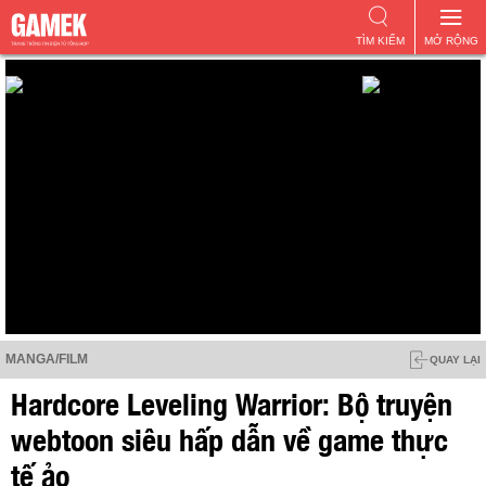
TÌM KIẾM
MỞ RỘNG
MANGA/FILM
QUAY LẠI
Hardcore Leveling Warrior: Bộ truyện
webtoon siêu hấp dẫn về game thực
tế ảo