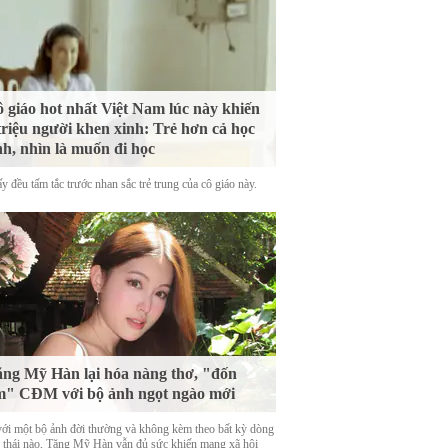
 giáo hot nhất Việt Nam lúc này khiến
triệu người khen xinh: Trẻ hơn cả học
nh, nhìn là muốn đi học
y đều tấm tắc trước nhan sắc trẻ trung của cô giáo này.
ng Mỹ Hàn lại hóa nàng thơ, "đốn
m" CĐM với bộ ảnh ngọt ngào mới
với một bộ ảnh đời thường và không kèm theo bất kỳ dòng
g thái nào, Tăng Mỹ Hàn vẫn đủ sức khiến mạng xã hội