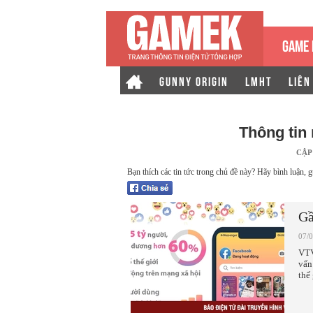
GAME 
GUNNY ORIGIN
LMHT
LIÊN
Thông tin
CẬP
Bạn thích các tin tức trong chủ đề này? Hãy bình luận, g
Gầ
07/
VTV
vấn
thế