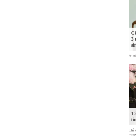
Cô
3 
si
Ai nấ
Tă
ti
Chỉ 
trạn