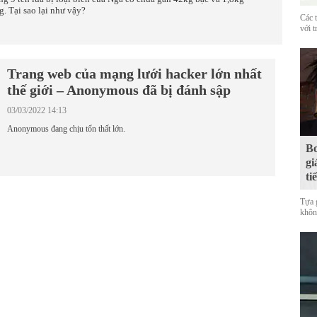
g. Tại sao lại như vậy?
Các 
với t
Trang web của mạng lưới hacker lớn nhất
thế giới – Anonymous đã bị đánh sập
03/03/2022 14:13
Anonymous đang chịu tổn thất lớn.
Bo
gi
ti
Tựa 
không