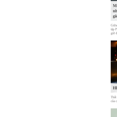
Mộ
nh
gi
Giữa
tập 
giữ 
HL
Thất
của 