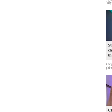
"dậy
St
ch
th
Các 
phí 
Ch