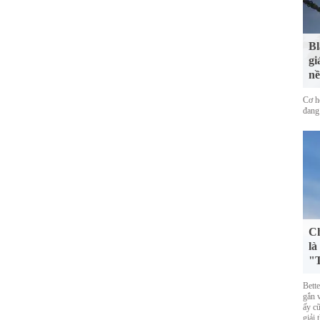
Bl
gi
nề
Cơ h
đang
Ch
là
"T
Bett
gắn 
ấy cũ
giải 