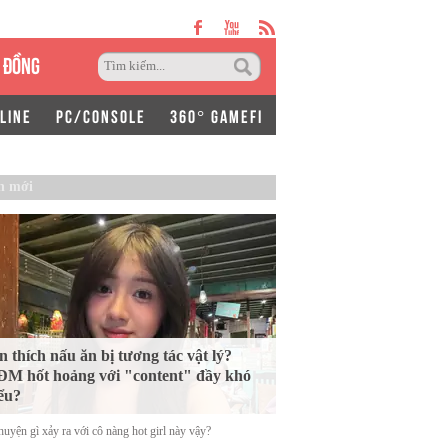
 ĐỒNG
LINE
PC/CONSOLE
360° GAMEFI
n mới
n thích nấu ăn bị tương tác vật lý?
M hốt hoảng với "content" đầy khó
ểu?
uyện gì xảy ra với cô nàng hot girl này vậy?