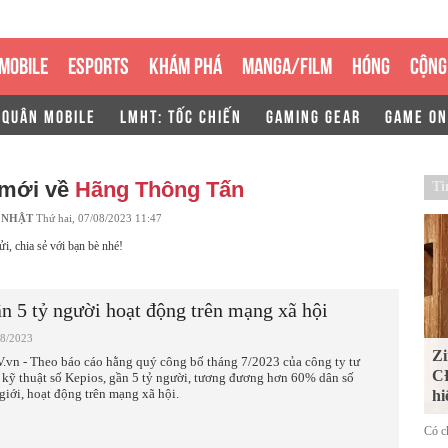
MOBILE
ESPORTS
KHÁM PHÁ
MANGA/FILM
HÓNG
CỘNG
 QUÂN MOBILE
LMHT: TỐC CHIẾN
GAMING GEAR
GAME ON
 mới về
Hãng Thông Tấn
Ti
 NHẬT
Thứ hai, 07/08/2023 11:47
ửi, chia sẻ với bạn bè nhé!
n 5 tỷ người hoạt động trên mạng xã hội
08/2023
Zi
.vn - Theo báo cáo hằng quý công bố tháng 7/2023 của công ty tư
CĐ
 kỹ thuật số Kepios, gần 5 tỷ người, tương đương hơn 60% dân số
 giới, hoạt động trên mạng xã hội.
hi
Có ch