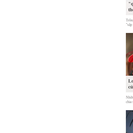
"q
th
Trôn
"sập
Lo
c
Nhữn
chia 