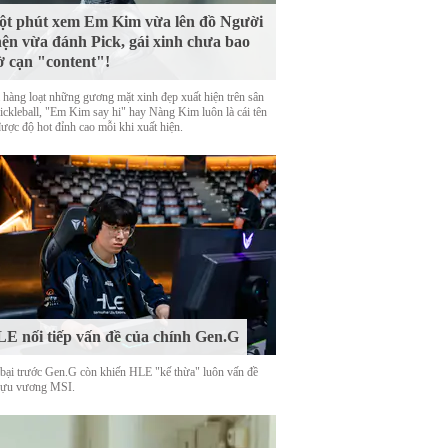
t phút xem Em Kim vừa lên đồ Người
ện vừa đánh Pick, gái xinh chưa bao
ờ cạn "content"!
 hàng loạt những gương mặt xinh đẹp xuất hiện trên sân
Pickleball, "Em Kim say hi" hay Nàng Kim luôn là cái tên
được độ hot đỉnh cao mỗi khi xuất hiện.
E nối tiếp vấn đề của chính Gen.G
 bại trước Gen.G còn khiến HLE "kế thừa" luôn vấn đề
cựu vương MSI.