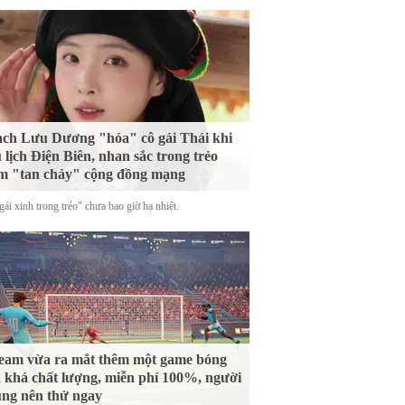
ch Lưu Dương "hóa" cô gái Thái khi
 lịch Điện Biên, nhan sắc trong trẻo
m "tan chảy" cộng đồng mạng
ái xinh trong trẻo" chưa bao giờ hạ nhiệt.
eam vừa ra mắt thêm một game bóng
 khá chất lượng, miễn phí 100%, người
ng nên thử ngay