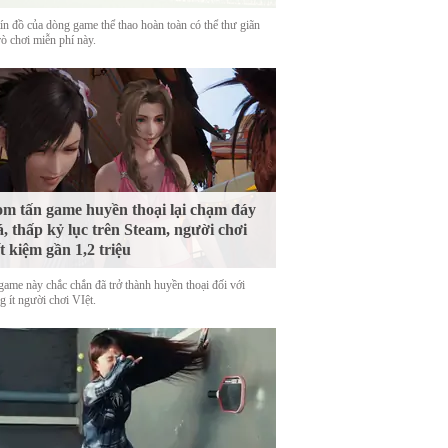
tín đồ của dòng game thể thao hoàn toàn có thể thư giãn
rò chơi miễn phí này.
m tấn game huyền thoại lại chạm đáy
á, thấp kỷ lục trên Steam, người chơi
ết kiệm gần 1,2 triệu
game này chắc chắn đã trở thành huyền thoại đối với
 ít người chơi VIệt.