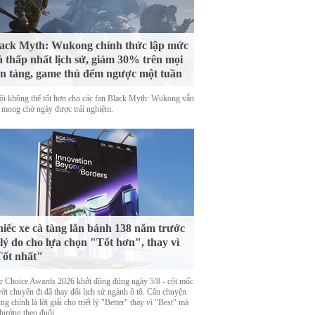
ack Myth: Wukong chính thức lập mức
á thấp nhất lịch sử, giảm 30% trên mọi
n tảng, game thủ đếm ngược một tuần
ội không thể tốt hơn cho các fan Black Myth: Wukong vẫn
 mong chờ ngày được trải nghiệm.
iếc xe cà tàng lăn bánh 138 năm trước
 lý do cho lựa chọn "Tốt hơn", thay vì
ốt nhất"
er Choice Awards 2026 khởi động đúng ngày 5/8 - cột mốc
với chuyến đi đã thay đổi lịch sử ngành ô tô. Câu chuyện
ng chính là lời giải cho triết lý "Better" thay vì "Best" mà
thưởng theo đuổi.