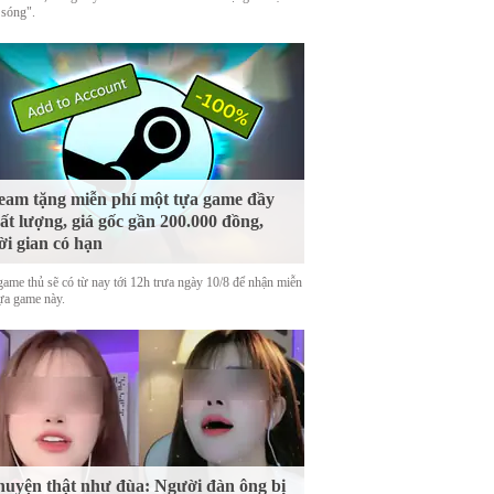
 sóng".
eam tặng miễn phí một tựa game đầy
ất lượng, giá gốc gần 200.000 đồng,
ời gian có hạn
game thủ sẽ có từ nay tới 12h trưa ngày 10/8 để nhận miễn
tựa game này.
uyện thật như đùa: Người đàn ông bị