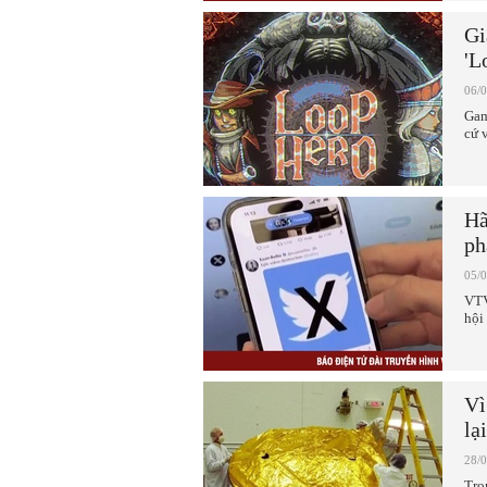
Gi
'L
06/
Gam
cứ 
Hã
ph
05/
VTV
hội
Vì
lạ
28/
Tro