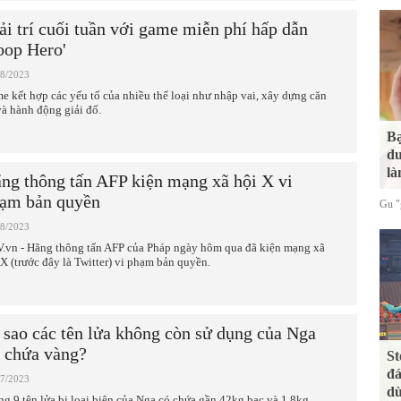
ải trí cuối tuần với game miễn phí hấp dẫn
oop Hero'
08/2023
e kết hợp các yếu tố của nhiều thể loại như nhập vai, xây dựng căn
và hành động giải đố.
Bạ
du
là
ng thông tấn AFP kiện mạng xã hội X vi
ạm bản quyền
Gu "g
08/2023
.vn - Hãng thông tấn AFP của Pháp ngày hôm qua đã kiện mạng xã
 X (trước đây là Twitter) vi phạm bản quyền.
 sao các tên lửa không còn sử dụng của Nga
i chứa vàng?
St
đá
07/2023
dù
ng 9 tên lửa bị loại biên của Nga có chứa gần 42kg bạc và 1,8kg