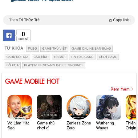
Theo
Trí Thức Trẻ
Copy link
0
CHIA SẺ
TỪ KHÓA
PUBG
GAME THỦ VIỆT
GAME ONLINE BẮN SÚNG
CARD ĐỒ HỌA
CẤU HÌNH
TIN MỚI
TIN TỨC GAME
CHƠI GAME
ĐỒ HỌA
PLAYERUNKNOWN'S BATTLEGROUNDS
GAME MOBILE HOT
Xem thêm
Võ Lâm Hắc
Game thủ
Zenless Zone
Wuthering
Thiên 
Đạo
chơi gì
Zero
Waves
Origin