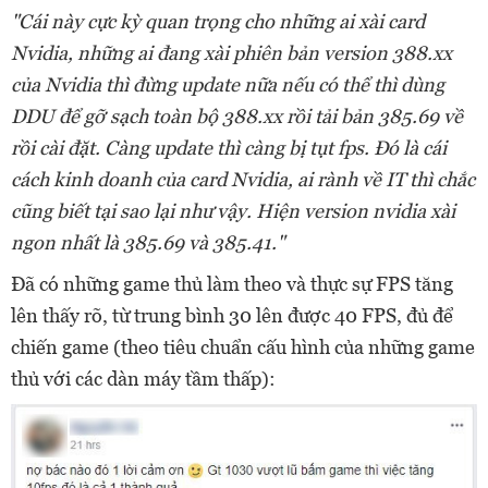
"Cái này cực kỳ quan trọng cho những ai xài card
Nvidia, những ai đang xài phiên bản version 388.xx
của Nvidia thì đừng update nữa nếu có thể thì dùng
DDU để gỡ sạch toàn bộ 388.xx rồi tải bản 385.69 về
rồi cài đặt. Càng update thì càng bị tụt fps. Đó là cái
cách kinh doanh của card Nvidia, ai rành về IT thì chắc
cũng biết tại sao lại như vậy. Hiện version nvidia xài
ngon nhất là 385.69 và 385.41."
Đã có những game thủ làm theo và thực sự FPS tăng
lên thấy rõ, từ trung bình 30 lên được 40 FPS, đủ để
chiến game (theo tiêu chuẩn cấu hình của những game
thủ với các dàn máy tầm thấp):