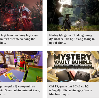
 loạt bom tấn đồng loạt chạm
Những tựa game PC đáng mong
iá trên Steam, đa dạng thể
đợi nhất sẽ "đổ bộ" trong tháng 8,
ho...
người chơi...
game quản lý co-op mới ra
Chỉ 1$, game thủ PC có cơ hội
rên Steam nhận mưa lời khen,
trúng độc đắc, nhận ngay Steam
có...
Machine hoặc...