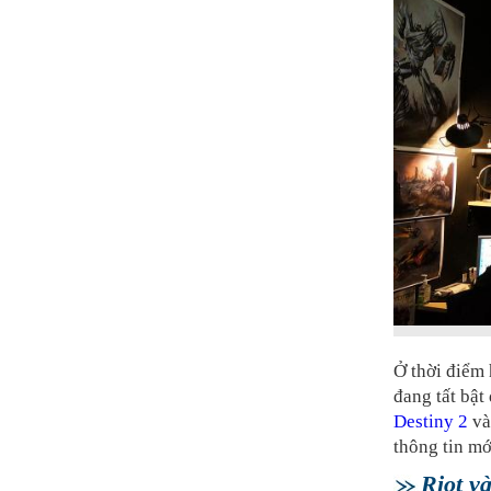
Ở thời điểm 
đang tất bật
Destiny 2
v
thông tin mớ
Riot v