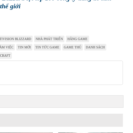
thế giới
TIVISION BLIZZARD
NHÀ PHÁT TRIỂN
HÃNG GAME
ÀM VIỆC
TIN MỚI
TIN TỨC GAME
GAME THỦ
DANH SÁCH
CRAFT