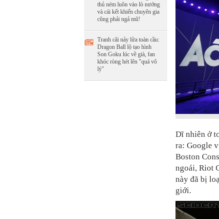
thủ ném luôn vào lò nướng
và cái kết khiến chuyên gia
cũng phải ngả mũ!
Tranh cãi nảy lửa toàn cầu:
Dragon Ball lộ tạo hình
Son Goku lúc về già, fan
khóc ròng hét lên "quá vô
lý"
Dĩ nhiên ở t
ra: Google v
Boston Consu
ngoái, Riot
này đã bị lo
giới.