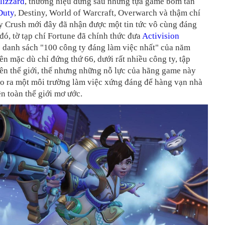
lizzard
, thương hiệu đứng sau những tựa game bom tấn
Duty
, Destiny, World of Warcraft, Overwarch và thậm chí
dy Crush mới đây đã nhận được một tin tức vô cùng đáng
ó, tờ tạp chí Fortune đã chính thức đưa
Activision
 danh sách "100 công ty đáng làm việc nhất" của năm
ên mặc dù chỉ đứng thứ 66, dưới rất nhiều công ty, tập
ên thế giới, thế nhưng những nỗ lực của hãng game này
ạo ra một môi trường làm việc xứng đáng để hàng vạn nhà
n toàn thế giới mơ ước.