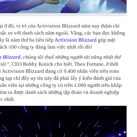
i ở đó, vị trí của Activistion Blizzard năm nay thậm chí
 bậc so với danh sách năm ngoái. Vâng, các bạn đọc không
y là năm thứ ba liên tiếp
Activision Blizzard
góp mặt
ách 100 công ty đáng làm việc nhất rồi đó!
n Blizzard
, chúng tôi thuê những người tài năng nhất thế
việc"
, CEO Bobby Kotick cho biết. Theo Fortune, ở thời
i Activision Blizzard đang có 9.400 nhân viên trên toàn
ang tạp chí đầy uy tín này đã phải lấy ý kiến đánh giá của
ân viên tại những công ty có trên 1.000 người trên khắp
tìm ra được danh sách những tập đoàn và doanh nghiệp
c nhất.