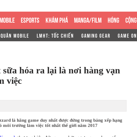
MOBILE
ESPORTS
KHÁM PHÁ
MANGA/FILM
HÓNG
CỘNG
 QUÂN MOBILE
LMHT: TỐC CHIẾN
GAMING GEAR
GAME ON
sữa hóa ra lại là nơi hàng vạn
m việc
lizzard là hãng game duy nhất được đứng trong bảng xếp hạng
ó môi trường làm việc tốt nhất thế giới năm 2017