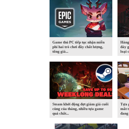
Game thủ PC tiếp tục nhận miễn
Hàng
phí hai trò chơi đầy chất lượng,
đáy g
tổng giá...
loại c
Steam khởi động đợt giảm giá cuối
Tựa 
cùng của tháng, nhiều tựa game
mắt t
quá chất...
đang 