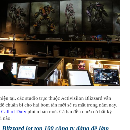
hiện tại, các studio trực thuộc Activisiion Blizzard vẫn
 để chuẩn bị cho hai bom tấn mới sẽ ra mắt trong năm nay,
à
Call of Duty
phiên bản mới. Cả hai đều chưa có bất kỳ
i nào.
à Blizzard lọt top 100 công ty đáng để làm