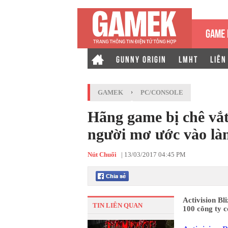
GAME 
GUNNY ORIGIN
LMHT
LIÊN
GAMEK
›
PC/CONSOLE
Hãng game bị chê vắt 
người mơ ước vào là
Nút Chuối
|
13/03/2017 04:45 PM
Activision B
TIN LIÊN QUAN
100 công ty c