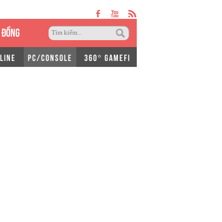
 ĐỒNG
LINE
PC/CONSOLE
360° GAMEFI