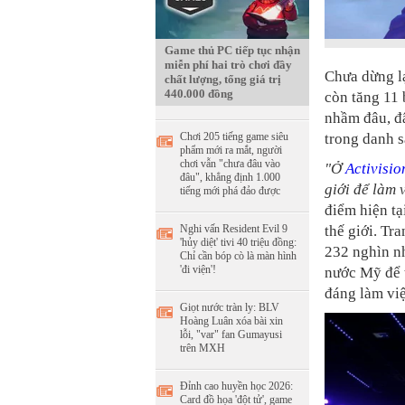
Game thủ PC tiếp tục nhận
miễn phí hai trò chơi đầy
Chưa dừng lạ
chất lượng, tổng giá trị
440.000 đồng
còn tăng 11
nhầm đâu, đâ
Chơi 205 tiếng game siêu
trong danh s
phẩm mới ra mắt, người
chơi vẫn "chưa đâu vào
"Ở
Activisio
đâu", khẳng định 1.000
giới để làm 
tiếng mới phá đảo được
điểm hiện tạ
Nghi vấn Resident Evil 9
thế giới. Tr
'hủy diệt' tivi 40 triệu đồng:
232 nghìn nh
Chỉ cần bóp cò là màn hình
'đi viện'!
nước Mỹ để 
đáng làm việ
Giọt nước tràn ly: BLV
Hoàng Luân xóa bài xin
lỗi, "var" fan Gumayusi
trên MXH
Đỉnh cao huyền học 2026:
Card đồ họa 'đột tử', game