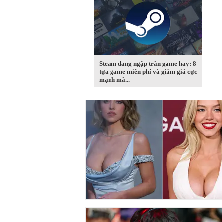
Steam đang ngập tràn game hay: 8
tựa game miễn phí và giảm giá cực
mạnh mà...