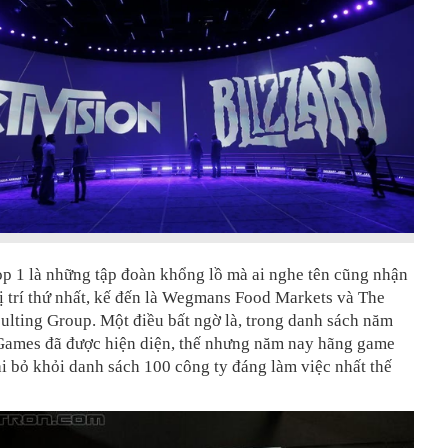
op 1 là những tập đoàn khổng lồ mà ai nghe tên cũng nhận
ị trí thứ nhất, kế đến là Wegmans Food Markets và The
lting Group. Một điều bất ngờ là, trong danh sách năm
 Games đã được hiện diện, thế nhưng năm nay hãng game
ại bỏ khỏi danh sách 100 công ty đáng làm việc nhất thế