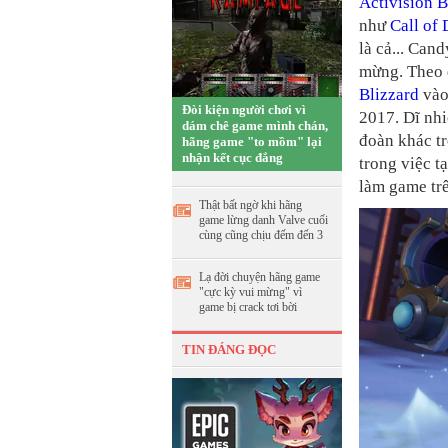
Activision B
như
Call of 
là cả... Can
mừng. Theo đ
Blizzard
vào
Đòi kiện người chơi vì
2017. Dĩ nhi
dám chê game mình chán,
đoàn khác tr
hãng game "to mồm" lại
nhận kết cục đắng
trong việc t
làm game trê
Thật bất ngờ khi hãng
game lừng danh Valve cuối
cùng cũng chịu đếm đến 3
Lạ đời chuyện hãng game
"cực kỳ vui mừng" vì
game bị crack tơi bời
TIN ĐÁNG ĐỌC