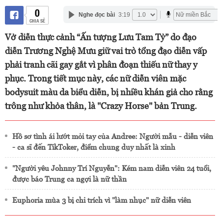
0
Nghe đọc bài
3:19
CHIA SẺ
Vở diễn thực cảnh “Ấn tượng Lưu Tam Tỷ” do đạo
diễn Trương Nghệ Mưu giữ vai trò tổng đạo diễn vấp
phải tranh cãi gay gắt vì phân đoạn thiếu nữ thay y
phục. Trong tiết mục này, các nữ diễn viên mặc
bodysuit màu da biểu diễn, bị nhiều khán giả cho rằng
trông như khỏa thân, là "Crazy Horse" bản Trung.
Hồ sơ tình ái lướt mỏi tay của Andree: Người mẫu - diễn viên
- ca sĩ đến TikToker, điểm chung duy nhất là xinh
"Người yêu Johnny Trí Nguyễn": Kém nam diễn viên 24 tuổi,
được báo Trung ca ngợi là nữ thần
Euphoria mùa 3 bị chỉ trích vì "làm nhục" nữ diễn viên