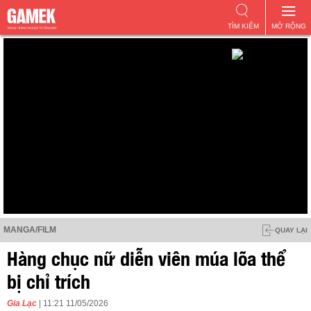
TÌM KIẾM
MỞ RỘNG
MANGA/FILM
QUAY LẠI
Hàng chục nữ diễn viên múa lõa thể
bị chỉ trích
Gia Lạc
| 11:21 11/05/2026