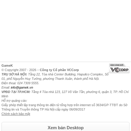
GameK
© Copyright 2007 - 2026 –
Công ty Cổ phần VCCorp
TRỤ SỞ HÀ NỘI:
Tầng 22, Tòa nhà Center Building, Hapulico Complex, Số
01, phố Nguyễn Huy Tưởng, phường Thanh Xuân, thành phố Hà Nội.
Điện thoại: 024 7309 5555.
Email:
info@gamek.vn
VPĐD TẠI TP.HCM:
Tầng 4 Tòa nhà 123, 127 Võ Văn Tần, phường 6, quận 3, TP. Hồ Chí
Minh
Hỗ trợ quảng cáo:
Giấy phép thiết lập trang thông tin điện tử tổng hợp trên internet số 3634/GP-TTĐT do Sở
Thông tin và Truyền thông TP Hà Nội cấp ngày 06/09/2017
Chính sách bảo mật
Xem bản Desktop