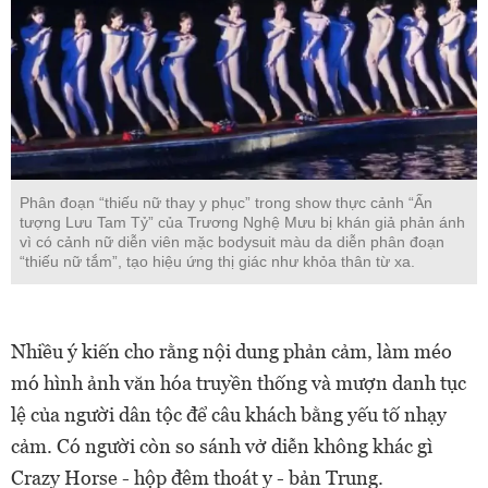
Phân đoạn “thiếu nữ thay y phục” trong show thực cảnh “Ấn
tượng Lưu Tam Tỷ” của Trương Nghệ Mưu bị khán giả phản ánh
vì có cảnh nữ diễn viên mặc bodysuit màu da diễn phân đoạn
“thiếu nữ tắm”, tạo hiệu ứng thị giác như khỏa thân từ xa.
Nhiều ý kiến cho rằng nội dung phản cảm, làm méo
mó hình ảnh văn hóa truyền thống và mượn danh tục
lệ của người dân tộc để câu khách bằng yếu tố nhạy
cảm. Có người còn so sánh vở diễn không khác gì
Crazy Horse - hộp đêm thoát y - bản Trung.