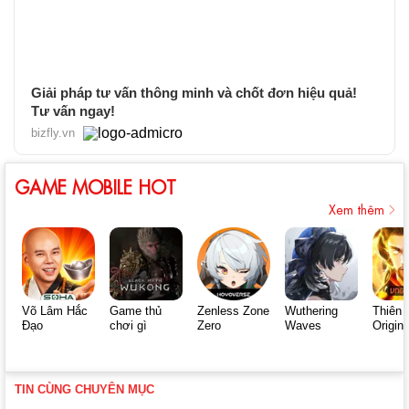
Giải pháp tư vấn thông minh và chốt đơn hiệu quả!
Tư vấn ngay!
bizfly.vn
GAME MOBILE HOT
Xem thêm
Võ Lâm Hắc
Game thủ
Zenless Zone
Wuthering
Thiên 
Đạo
chơi gì
Zero
Waves
Origin
TIN CÙNG CHUYÊN MỤC