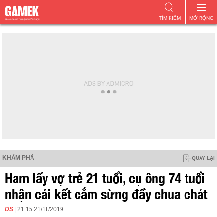
TÌM KIẾM
MỞ RỘNG
KHÁM PHÁ
QUAY LẠI
Ham lấy vợ trẻ 21 tuổi, cụ ông 74 tuổi
nhận cái kết cắm sừng đầy chua chát
DS
| 21:15 21/11/2019