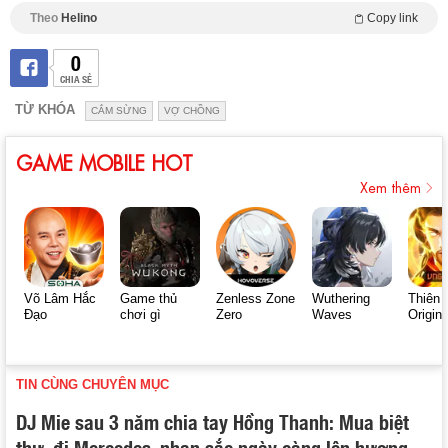
Theo
Helino
Copy link
0
CHIA SẺ
TỪ KHÓA
CẮM SỪNG
VỢ CHỒNG
GAME MOBILE HOT
Xem thêm
Võ Lâm Hắc
Game thủ
Zenless Zone
Wuthering
Thiên 
Đạo
chơi gì
Zero
Waves
Origin
TIN CÙNG CHUYÊN MỤC
DJ Mie sau 3 năm chia tay Hồng Thanh: Mua biệt
thự, đi Mercedes, nhan sắc ngày càng lên hương