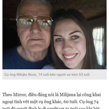
Cụ ông Milojko Bozic, 74 tuổi bên người vợ kém 53 tuổi
Theo Mirror, điều đáng nói là Milijana lại công khai
ngoại tình với một cụ ông khác, 60 tuổi. Cụ ông 74
tuổi đã quyết định ly dị người vợ 21 tuổi sau khi bắt