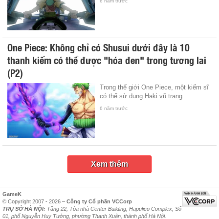
6 năm trước
One Piece: Không chỉ có Shusui dưới đây là 10
thanh kiếm có thể được "hóa đen" trong tương lai
(P2)
Trong thế giới One Piece, một kiếm sĩ
có thể sử dụng Haki vũ trang ...
6 năm trước
Xem thêm
GameK
© Copyright 2007 - 2026 –
Công ty Cổ phần VCCorp
TRỤ SỞ HÀ NỘI:
Tầng 22, Tòa nhà Center Building, Hapulico Complex, Số
01, phố Nguyễn Huy Tưởng, phường Thanh Xuân, thành phố Hà Nội.