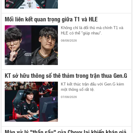
Mối liên kết quan trọng giữa T1 và HLE
Không chỉ là đối thủ mà chính T1 và
HLE có thể "giúp nhau".
08/08/2026
KT sở hữu thông số thê thảm trong trận thua Gen.G
KT kết thúc trận đấu với Gen.G kèm
một thông số rất tệ.
07/08/2026
Màn xử lý "thần sầu" của Chovy lại khiến khán giả