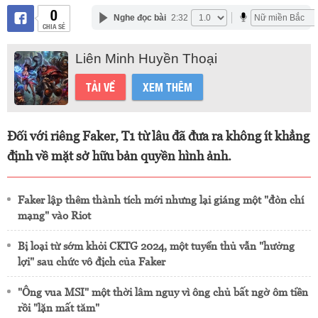
0
Nghe đọc bài
2:32
CHIA SẺ
Liên Minh Huyền Thoại
TẢI VỀ
XEM THÊM
Đối với riêng Faker, T1 từ lâu đã đưa ra không ít khẳng
định về mặt sở hữu bản quyền hình ảnh.
Faker lập thêm thành tích mới nhưng lại giáng một "đòn chí
mạng" vào Riot
Bị loại từ sớm khỏi CKTG 2024, một tuyển thủ vẫn "hưởng
lợi" sau chức vô địch của Faker
"Ông vua MSI" một thời lâm nguy vì ông chủ bất ngờ ôm tiền
rồi "lặn mất tăm"