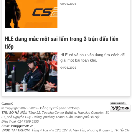
05/08/2026
HLE đang mắc một sai lầm trong 3 trận đấu liên
tiếp
HLE có vẻ như vẫn đang tìm cách để
giải một bài toán khó.
04/08/2026
GameK
© Copyright 2007 - 2026 –
Công ty Cổ phần VCCorp
TRỤ SỞ HÀ NỘI:
Tầng 22, Tòa nhà Center Building, Hapulico Complex, Số
01, phố Nguyễn Huy Tưởng, phường Thanh Xuân, thành phố Hà Nội.
Điện thoại: 024 7309 5555.
Email:
info@gamek.vn
VPĐD TẠI TP.HCM:
Tầng 4 Tòa nhà 123, 127 Võ Văn Tần, phường 6, quận 3, TP. Hồ Chí