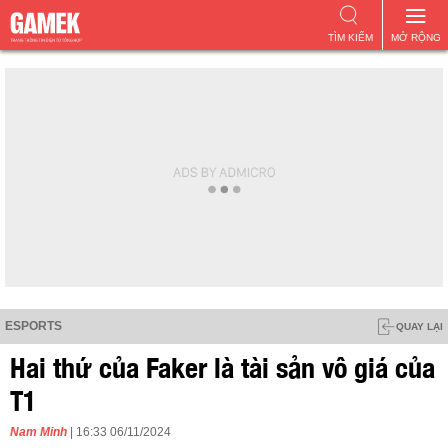
TÌM KIẾM
MỞ RỘNG
ESPORTS
QUAY LẠI
Hai thứ của Faker là tài sản vô giá của
T1
Nam Minh
| 16:33 06/11/2024