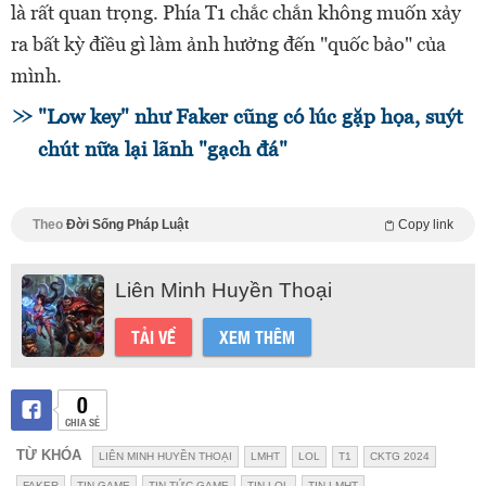
là rất quan trọng. Phía T1 chắc chắn không muốn xảy
ra bất kỳ điều gì làm ảnh hưởng đến "quốc bảo" của
mình.
"Low key" như Faker cũng có lúc gặp họa, suýt
chút nữa lại lãnh "gạch đá"
Theo
Đời Sống Pháp Luật
Copy link
Liên Minh Huyền Thoại
TẢI VỀ
XEM THÊM
0
CHIA SẺ
TỪ KHÓA
LIÊN MINH HUYỀN THOẠI
LMHT
LOL
T1
CKTG 2024
FAKER
TIN GAME
TIN TỨC GAME
TIN LOL
TIN LMHT