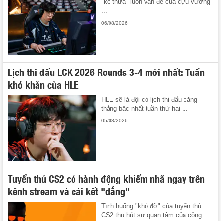
"kế thừa" luôn vấn đề của cựu vương
...
06/08/2026
Lịch thi đấu LCK 2026 Rounds 3-4 mới nhất: Tuần
khó khăn của HLE
HLE sẽ là đội có lịch thi đấu căng
thẳng bậc nhất tuần thứ hai ...
05/08/2026
Tuyển thủ CS2 có hành động khiếm nhã ngay trên
kênh stream và cái kết "đắng"
Tình huống "khó đỡ" của tuyển thủ
CS2 thu hút sự quan tâm của cộng ...