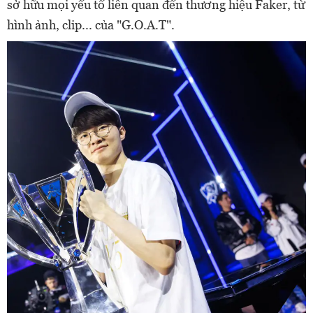
sở hữu mọi yếu tố liên quan đến thương hiệu Faker, từ
hình ảnh, clip... của "G.O.A.T".