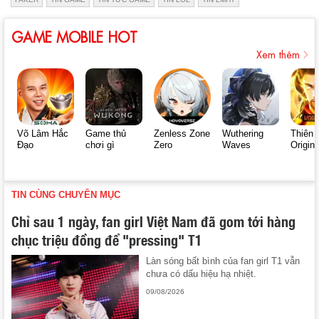
GAME MOBILE HOT
Xem thêm
Võ Lâm Hắc
Game thủ
Zenless Zone
Wuthering
Thiên 
Đạo
chơi gì
Zero
Waves
Origin
TIN CÙNG CHUYÊN MỤC
Chỉ sau 1 ngày, fan girl Việt Nam đã gom tới hàng
chục triệu đồng để "pressing" T1
Làn sóng bất bình của fan girl T1 vẫn
chưa có dấu hiệu hạ nhiệt.
09/08/2026