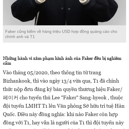
Faker cũng kiếm về hàng triệu USD hợp đồng quảng cáo cho
chính anh và T1
Những hành vi xâm phạm hình ảnh của Faker đều bị nghiêm
cấm
Vào tháng 05/2020, theo thông tin từ trang
Bizhankook, thì vào ngày 13/4 vừa qua, T1 đã chính
thức nộp đơn đăng ký bản quyền thương hiệu Faker/
페이커 cho tuyển thủ Lee "Faker" Sang-hyeok , thuộc
đội tuyển LMHT T1 lên Văn phòng Sở hữu trí tuệ Hàn
Quốc. Điều này đồng nghĩa: khi nào Faker còn hợp
đồng với T1, hay vẫn là người của T1 thì đội tuyển này