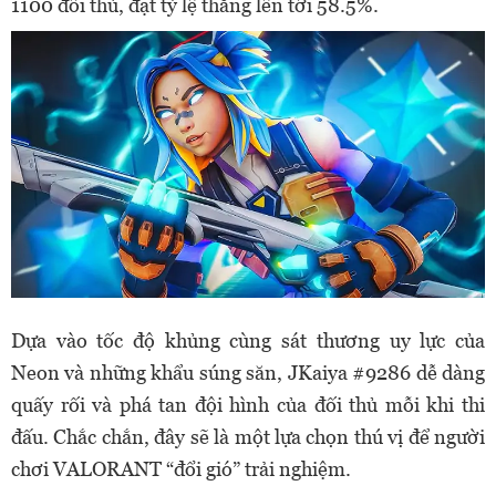
1100 đối thủ, đạt tỷ lệ thắng lên tới 58.5%.
Dựa vào tốc độ khủng cùng sát thương uy lực của
Neon và những khẩu súng săn, JKaiya #9286 dễ dàng
quấy rối và phá tan đội hình của đối thủ mỗi khi thi
đấu. Chắc chắn, đây sẽ là một lựa chọn thú vị để người
chơi VALORANT “đổi gió” trải nghiệm.