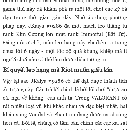
bình thường như bao cá nhân khác, thế nhưng thực tế,
game thủ này đã khám phá ra một lối chơi cực kỳ bá
đạo trong thời gian gần đây. Nhờ áp dụng phương
pháp này, JKaiya #9286 đã một mạch leo thẳng từ
rank Kim Cương lên mức rank Immortal (Bất Tử).
Đáng nói ở chỗ, màn leo hạng này chỉ diễn ra trong
chưa tới 6 ngày - một tốc độ quá khủng khiếp mà ít
người chơi nào có thể làm được điều tương tự.
Bí quyết lep hạng mà Riot muốn giấu kín
Vậy tại sao JKaiya #9286 có thể đạt được thành tích
ấn tượng này. Câu trả lời chính là bởi lối chơi “được ăn
cả, ngã về không” của anh ta. Trong VALORANT có
rất nhiều loại vũ khí khác nhau và đặc biệt nhất, hai
khẩu súng Vandal và Phantom đang được ưa chuộng
hơn cả. Bởi lẽ, chúng có tầm bắn chính xác cực xa, sát