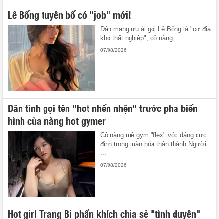
Lê Bống tuyên bố có "job" mới!
Dân mạng ưu ái gọi Lê Bống là "cơ địa
khó thất nghiệp", cô nàng ...
07/08/2026
Dân tình gọi tên "hot nhền nhện" trước pha biến
hình của nàng hot gymer
Cô nàng mê gym "flex" vóc dáng cực
đỉnh trong màn hóa thân thành Người
...
07/08/2026
Hot girl Trang Bi phấn khích chia sẻ "tình duyên"