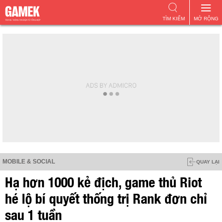
TÌM KIẾM
MỞ RỘNG
MOBILE & SOCIAL
QUAY LẠI
Hạ hơn 1000 kẻ địch, game thủ Riot
hé lộ bí quyết thống trị Rank đơn chỉ
sau 1 tuần