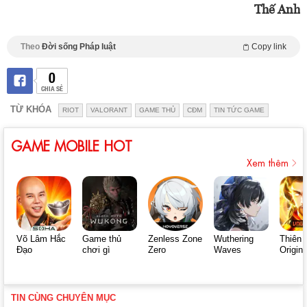
Thế Anh
Theo
Đời sống Pháp luật
Copy link
0
CHIA SẺ
TỪ KHÓA
RIOT
VALORANT
GAME THỦ
CĐM
TIN TỨC GAME
GAME MOBILE HOT
Xem thêm
Võ Lâm Hắc
Game thủ
Zenless Zone
Wuthering
Thiên 
Đạo
chơi gì
Zero
Waves
Origin
TIN CÙNG CHUYÊN MỤC