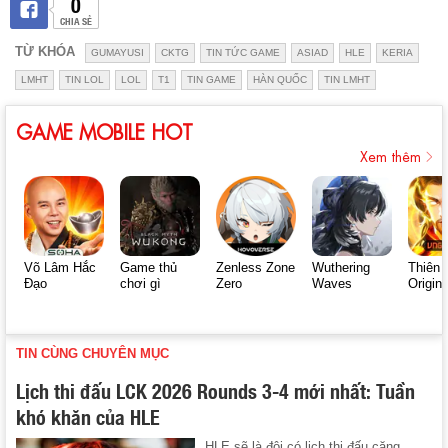
0
CHIA SẺ
TỪ KHÓA
GUMAYUSI
CKTG
TIN TỨC GAME
ASIAD
HLE
KERIA
LMHT
TIN LOL
LOL
T1
TIN GAME
HÀN QUỐC
TIN LMHT
GAME MOBILE HOT
Xem thêm
Võ Lâm Hắc
Game thủ
Zenless Zone
Wuthering
Thiên 
Đạo
chơi gì
Zero
Waves
Origin
TIN CÙNG CHUYÊN MỤC
Lịch thi đấu LCK 2026 Rounds 3-4 mới nhất: Tuần
khó khăn của HLE
HLE sẽ là đội có lịch thi đấu căng