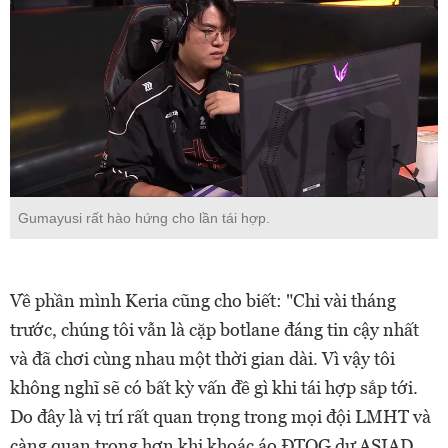
Gumayusi rất hào hứng cho lần tái hợp.
Về phần mình Keria cũng cho biết: "Chỉ vài tháng
trước, chúng tôi vẫn là cặp botlane đáng tin cậy nhất
và đã chơi cùng nhau một thời gian dài. Vì vậy tôi
không nghĩ sẽ có bất kỳ vấn đề gì khi tái hợp sắp tới.
Do đây là vị trí rất quan trọng trong mọi đội LMHT và
càng quan trọng hơn khi khoác áo ĐTQG dự ASIAD