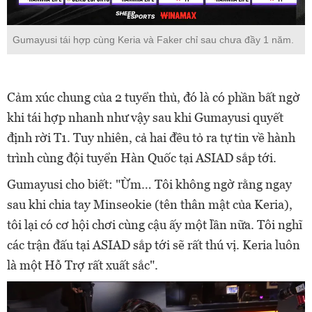
Gumayusi tái hợp cùng Keria và Faker chỉ sau chưa đầy 1 năm.
Cảm xúc chung của 2 tuyển thủ, đó là có phần bất ngờ
khi tái hợp nhanh như vậy sau khi Gumayusi quyết
định rời T1. Tuy nhiên, cả hai đều tỏ ra tự tin về hành
trình cùng đội tuyển Hàn Quốc tại ASIAD sắp tới.
Gumayusi cho biết: "Ừm… Tôi không ngờ rằng ngay
sau khi chia tay Minseokie (tên thân mật của Keria),
tôi lại có cơ hội chơi cùng cậu ấy một lần nữa. Tôi nghĩ
các trận đấu tại ASIAD sắp tới sẽ rất thú vị. Keria luôn
là một Hỗ Trợ rất xuất sắc".