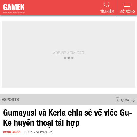
TÌM KIẾM
MỞ RỘNG
ESPORTS
QUAY LẠI
Gumayusi và Keria chia sẻ về việc Gu-
Ke huyền thoại tái hợp
Nam Minh
| 12:05 26/05/2026