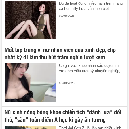
Dù đã hoạt động nhiều năm trên mạng
xã hội, Lilly Luta vẫn luôn biết ...
08/08/2026
Mất tập trung vì nữ nhân viên quá xinh đẹp, clip
nhật ký đi làm thu hút trăm nghìn lượt xem
Cô gái vừa khoe nhan sắc quyến rũ
vừa làm việc cực kỳ chuyên nghiệp,
...
08/08/2026
Nữ sinh nóng bỏng khoe chiến tích "đánh lừa" đối
thủ, "săn" toàn điểm A học kì gây ấn tượng
Thời đại Gen Z đã đập tan nhiều định