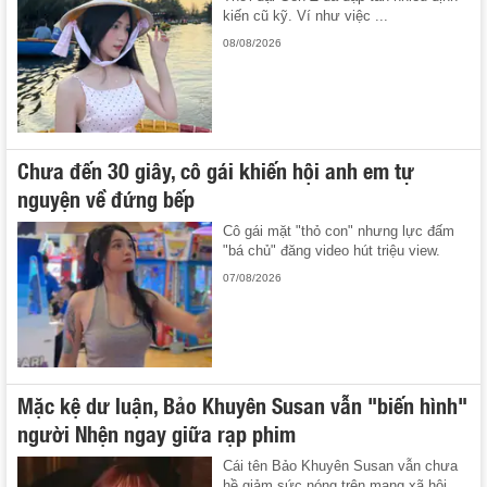
kiến cũ kỹ. Ví như việc ...
08/08/2026
Chưa đến 30 giây, cô gái khiến hội anh em tự
nguyện về đứng bếp
Cô gái mặt "thỏ con" nhưng lực đấm
"bá chủ" đăng video hút triệu view.
07/08/2026
Mặc kệ dư luận, Bảo Khuyên Susan vẫn "biến hình"
người Nhện ngay giữa rạp phim
Cái tên Bảo Khuyên Susan vẫn chưa
hề giảm sức nóng trên mạng xã hội.