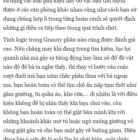
sử dụng các loại phụ kiện hay đồ vật bạn thu lượm
được ở các căn phòng khác nhau cũng như cách bạn sử
dụng chúng hợp lí trong từng hoàn cảnh sẽ quyết định
những gì diễn ra tiếp theo trong quá trình chơi.
Tính logic trong Granny phần nào cũng được đánh giá
cao. Nếu chẳng may khi đang trong tìm kiếm, lục lọi
quanh nhà mà gây ra tiếng động hay làm xô đổ đồ vật
nào đó để bà ta nghe thấy, thì thay vì bước vào cuộc
rượt đuổi mà bạn nắm chắc phần thua với bà ngoại
ma, bạn hoàn toàn có thể tìm chỗ ẩn nấp tạm thời như
gầm giường, tủ quần áo, khe cửa,… dĩ nhiên là với điều
kiện không để bị nhìn thấy khi bạn chui vào, còn
không bạn hoàn toàn có thể giật bắn mình khi với
những khoảnh khắc mở tủ hoặc ngó xuống giường vô
cùng giật gân và cho bạn một gậy về buồng giam. Điều
đáng lưu ý nữa đó là mỗi lần bị phát hiện, một chiếc