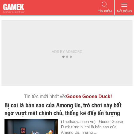
TÌM KIẾM
MỞ RỘNG
Tin tức mới nhất về:
Goose Goose Duck!
Bị coi là bản sao của Among Us, trò chơi này bất
ngờ vượt mặt chính chủ, thống kê đầy ấn tượng
(Thethaovanhoa.vn) - Goose Goose
Duck từng bị coi là bản sao của
Among Us, nhưng ...