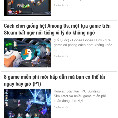
4 năm trước
Cách chơi giống hệt Among Us, một tựa game trên
Steam bất ngờ nổi tiếng vì lý do không ngờ
(Tổ Quốc) - Goose Goose Duck - tựa
game có phong cách chơi không khác
...
4 năm trước
8 game miễn phí mới hấp dẫn mà bạn có thể tải
ngay bây giờ (P1)
Honkai: Star Rail, PC Building
Simulator và nhiều game miễn phí
khác đang chờ đợi ...
5 năm trước