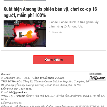
Xuất hiện Among Us phiên bản vịt, chơi co-op 16
người, miễn phí 100%
Goose Goose Duck là tựa game lấy
cảm hứng từ Among Us.
5 năm trước
Xem thêm
GameK
© Copyright 2007 - 2026 –
Công ty Cổ phần VCCorp
TRỤ SỞ HÀ NỘI:
Tầng 22, Tòa nhà Center Building, Hapulico Complex, Số
01, phố Nguyễn Huy Tưởng, phường Thanh Xuân, thành phố Hà Nội.
Điện thoại: 024 7309 5555.
Email:
info@gamek.vn
VPĐD TẠI TP.HCM:
Tầng 4 Tòa nhà 123, 127 Võ Văn Tần, phường 6, quận 3, TP. Hồ Chí
Minh
Hỗ trợ quảng cáo:
Giấy phép thiết lập trang thông tin điện tử tổng hợp trên internet số 3634/GP-TTĐT do Sở