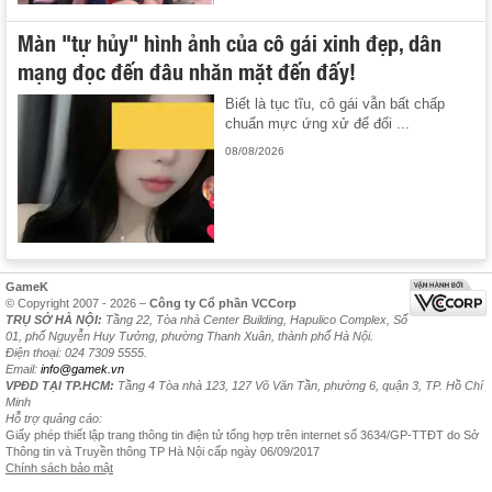
Màn "tự hủy" hình ảnh của cô gái xinh đẹp, dân
mạng đọc đến đâu nhăn mặt đến đấy!
Biết là tục tĩu, cô gái vẫn bất chấp
chuẩn mực ứng xử để đổi ...
08/08/2026
GameK
© Copyright 2007 - 2026 –
Công ty Cổ phần VCCorp
TRỤ SỞ HÀ NỘI:
Tầng 22, Tòa nhà Center Building, Hapulico Complex, Số
01, phố Nguyễn Huy Tưởng, phường Thanh Xuân, thành phố Hà Nội.
Điện thoại: 024 7309 5555.
Email:
info@gamek.vn
VPĐD TẠI TP.HCM:
Tầng 4 Tòa nhà 123, 127 Võ Văn Tần, phường 6, quận 3, TP. Hồ Chí
Minh
Hỗ trợ quảng cáo:
Giấy phép thiết lập trang thông tin điện tử tổng hợp trên internet số 3634/GP-TTĐT do Sở
Thông tin và Truyền thông TP Hà Nội cấp ngày 06/09/2017
Chính sách bảo mật