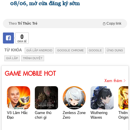
08/06, mở cửa đăng ký sớm
Theo
Trí Thức Trẻ
Copy link
0
CHIA SẺ
TỪ KHÓA
GIẢ LẬP ANDROID
GOOGLE CHROME
GOOGLE
ỨNG DỤNG
GIẢ LẬP
TRÌNH DUYỆT
GAME MOBILE HOT
Xem thêm
Võ Lâm Hắc
Game thủ
Zenless Zone
Wuthering
Thiên 
Đạo
chơi gì
Zero
Waves
Origin