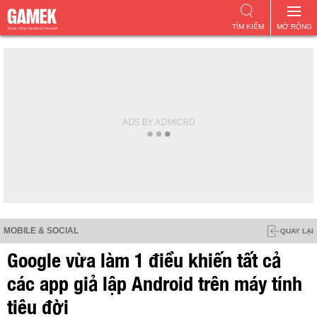
TÌM KIẾM
MỞ RỘNG
MOBILE & SOCIAL
QUAY LẠI
Google vừa làm 1 điều khiến tất cả
các app giả lập Android trên máy tính
tiêu đời