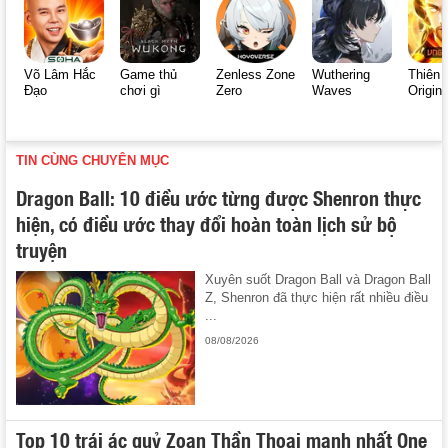
Võ Lâm Hắc
Game thủ
Zenless Zone
Wuthering
Thiên 
Đạo
chơi gì
Zero
Waves
Origin
TIN CÙNG CHUYÊN MỤC
Dragon Ball: 10 điều ước từng được Shenron thực
hiện, có điều ước thay đổi hoàn toàn lịch sử bộ
truyện
Xuyên suốt Dragon Ball và Dragon Ball
Z, Shenron đã thực hiện rất nhiều điều
...
08/08/2026
Top 10 trái ác quỷ Zoan Thần Thoại mạnh nhất One