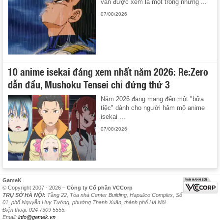
vẫn được xem là một trong những ...
07/08/2026
10 anime isekai đáng xem nhất năm 2026: Re:Zero
dẫn đầu, Mushoku Tensei chỉ đứng thứ 3
Năm 2026 đang mang đến một "bữa
tiệc" dành cho người hâm mộ anime
isekai ...
07/08/2026
GameK
© Copyright 2007 - 2026 –
Công ty Cổ phần VCCorp
TRỤ SỞ HÀ NỘI:
Tầng 22, Tòa nhà Center Building, Hapulico Complex, Số
01, phố Nguyễn Huy Tưởng, phường Thanh Xuân, thành phố Hà Nội.
Điện thoại: 024 7309 5555.
Email:
info@gamek.vn