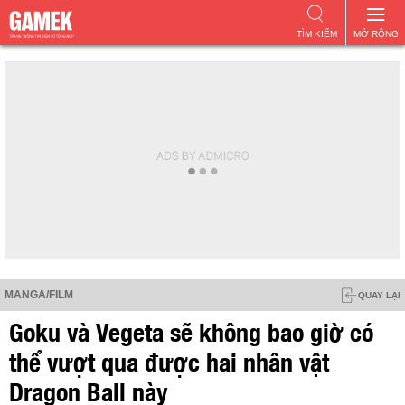
TÌM KIẾM
MỞ RỘNG
MANGA/FILM
QUAY LẠI
Goku và Vegeta sẽ không bao giờ có
thể vượt qua được hai nhân vật
Dragon Ball này