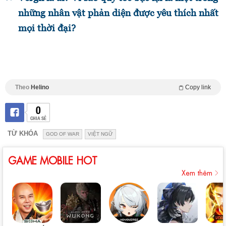
những nhân vật phản diện được yêu thích nhất
mọi thời đại?
Theo
Helino
Copy link
0
CHIA SẺ
TỪ KHÓA
GOD OF WAR
VIỆT NGỮ
GAME MOBILE HOT
Xem thêm