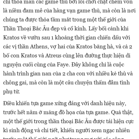
chỉ thỏa mãn các game thủ bởi lối chơi chặt chém vốn
là niềm đam mê của hàng vạn game thủ, mà còn là nơi
chúng ta được thỏa tầm mắt trong một thế giới của
Thần Thoại Bắc Âu đẹp và cổ kính. Lấy bối cảnh khi
Kratos về vườn sau 1 khoảng thời gian chiến dấu với
các vị thần Athens, vợ hai của Kratos băng hà, và cả 2
bố con Kratos và Atreus cùng lên đường thực hiện di
nguyện cuối cùng của Faye. Đây không chỉ là cuộc
hành trình gian nan của 2 cha con với nhiều kẻ thù và
chông gai, mà còn là một câu chuyện thấm đẫm tình
phụ tử.
Điều khiến tựa game xứng đáng với danh hiệu này,
trước hết nằm ở mảng đồ họa của tựa game. Quả thật,
một thế giới trong thần thoại Bắc Âu được tái hiện cực
kì sinh động và chi tiết, khiến người xem ngạc nhiên