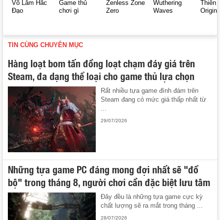
Võ Lâm Hắc
Game thủ
Zenless Zone
Wuthering
Thiên 
Đạo
chơi gì
Zero
Waves
Origin
TIN CÙNG CHUYÊN MỤC
Hàng loạt bom tấn đồng loạt chạm đáy giá trên
Steam, đa dạng thể loại cho game thủ lựa chọn
Rất nhiều tựa game đình đám trên
Steam đang có mức giá thấp nhất từ
...
29/07/2026
Những tựa game PC đáng mong đợi nhất sẽ "đổ
bộ" trong tháng 8, người chơi cần đặc biệt lưu tâm
Đây đều là những tựa game cực kỳ
chất lượng sẽ ra mắt trong tháng ...
28/07/2026