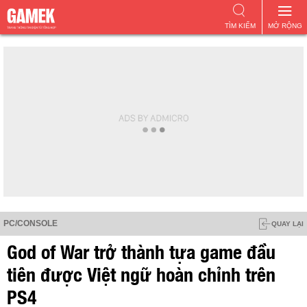
TÌM KIẾM
MỞ RỘNG
PC/CONSOLE
QUAY LẠI
God of War trở thành tựa game đầu
tiên được Việt ngữ hoàn chỉnh trên
PS4