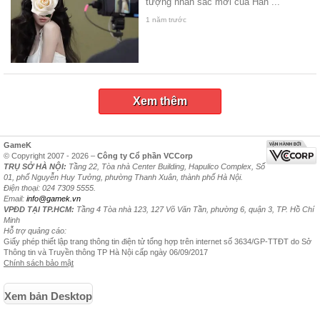
tượng nhan sắc mới của Hàn ...
1 năm trước
Xem thêm
GameK
© Copyright 2007 - 2026 –
Công ty Cổ phần VCCorp
TRỤ SỞ HÀ NỘI:
Tầng 22, Tòa nhà Center Building, Hapulico Complex, Số
01, phố Nguyễn Huy Tưởng, phường Thanh Xuân, thành phố Hà Nội.
Điện thoại: 024 7309 5555.
Email:
info@gamek.vn
VPĐD TẠI TP.HCM:
Tầng 4 Tòa nhà 123, 127 Võ Văn Tần, phường 6, quận 3, TP. Hồ Chí
Minh
Hỗ trợ quảng cáo:
Giấy phép thiết lập trang thông tin điện tử tổng hợp trên internet số 3634/GP-TTĐT do Sở
Thông tin và Truyền thông TP Hà Nội cấp ngày 06/09/2017
Chính sách bảo mật
Xem bản Desktop