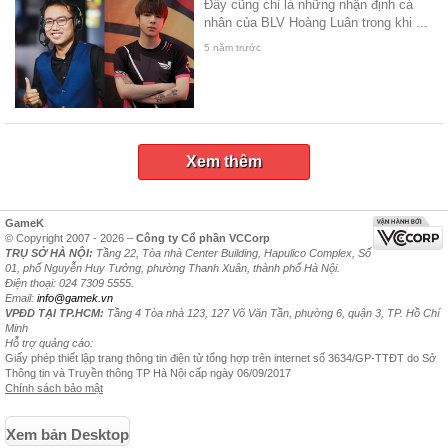
Đây cũng chỉ là những nhận định cá
nhân của BLV Hoàng Luân trong khi ...
5 năm trước
Xem thêm
GameK
© Copyright 2007 - 2026 –
Công ty Cổ phần VCCorp
TRỤ SỞ HÀ NỘI:
Tầng 22, Tòa nhà Center Building, Hapulico Complex, Số
01, phố Nguyễn Huy Tưởng, phường Thanh Xuân, thành phố Hà Nội.
Điện thoại: 024 7309 5555.
Email:
info@gamek.vn
VPĐD TẠI TP.HCM:
Tầng 4 Tòa nhà 123, 127 Võ Văn Tần, phường 6, quận 3, TP. Hồ Chí
Minh
Hỗ trợ quảng cáo:
Giấy phép thiết lập trang thông tin điện tử tổng hợp trên internet số 3634/GP-TTĐT do Sở
Thông tin và Truyền thông TP Hà Nội cấp ngày 06/09/2017
Chính sách bảo mật
Xem bản Desktop