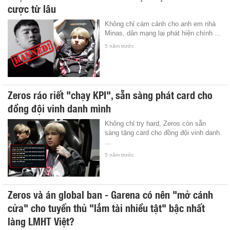
cược từ lâu
Không chỉ cám cảnh cho anh em nhà
Minas, dân mạng lại phát hiện chính ...
5 năm trước
Zeros ráo riết "chạy KPI", sẵn sàng phát card cho
đồng đội vinh danh mình
Không chỉ try hard, Zeros còn sẵn
sàng tặng card cho đồng đội vinh danh
...
5 năm trước
Zeros và án global ban - Garena có nên "mở cánh
cửa" cho tuyển thủ "lắm tài nhiều tật" bậc nhất
làng LMHT Việt?