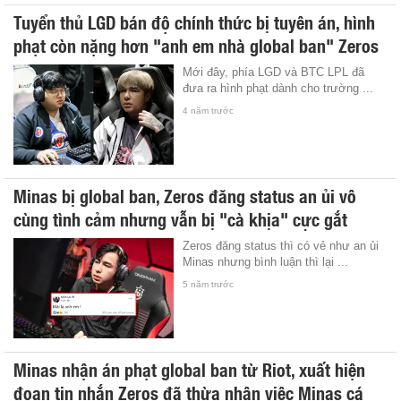
Tuyển thủ LGD bán độ chính thức bị tuyên án, hình
phạt còn nặng hơn "anh em nhà global ban" Zeros
Mới đây, phía LGD và BTC LPL đã
đưa ra hình phạt dành cho trường ...
4 năm trước
Minas bị global ban, Zeros đăng status an ủi vô
cùng tình cảm nhưng vẫn bị "cà khịa" cực gắt
Zeros đăng status thì có vẻ như an ủi
Minas nhưng bình luận thì lại ...
5 năm trước
Minas nhận án phạt global ban từ Riot, xuất hiện
đoạn tin nhắn Zeros đã thừa nhận việc Minas cá