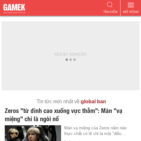
TÌM KIẾM
MỞ RỘNG
Tin tức mới nhất về:
global ban
Zeros "từ đỉnh cao xuống vực thẳm": Màn "vạ
miệng" chỉ là ngòi nổ
Màn vạ miệng của Zeros năm nào
thực chất có lẽ chỉ là một "điều ...