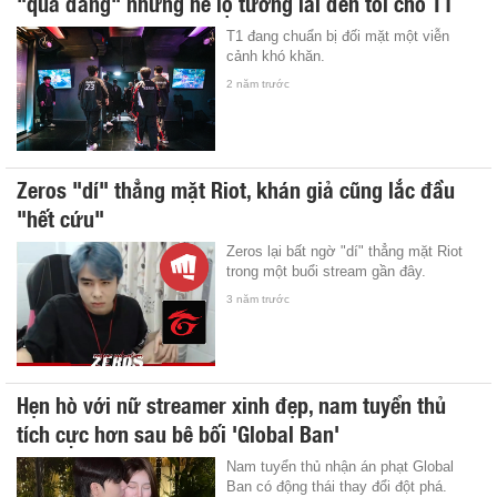
"quả đắng" nhưng hé lộ tương lai đen tối cho T1
T1 đang chuẩn bị đối mặt một viễn
cảnh khó khăn.
2 năm trước
Zeros "dí" thẳng mặt Riot, khán giả cũng lắc đầu
"hết cứu"
Zeros lại bất ngờ "dí" thẳng mặt Riot
trong một buổi stream gần đây.
3 năm trước
Hẹn hò với nữ streamer xinh đẹp, nam tuyển thủ
tích cực hơn sau bê bối 'Global Ban'
Nam tuyển thủ nhận án phạt Global
Ban có động thái thay đổi đột phá.