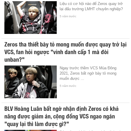
Liệu có cơ hội nào để Zeros quay trở
lại đấu trường LMHT chuyên nghiệp?
5 năm trước
Zeros tha thiết bày tỏ mong muốn được quay trở lại
VCS, fan hỏi ngược "vinh danh cấp 1 mà đòi
unban?"
Ngay trước thềm VCS Mùa Đông
2021, Zeros bất ngờ bày tỏ mong
muốn được ...
5 năm trước
BLV Hoàng Luân bất ngờ nhận định Zeros có khả
năng được giảm án, cộng đồng VCS ngao ngán
"quay lại thì làm được gì?"