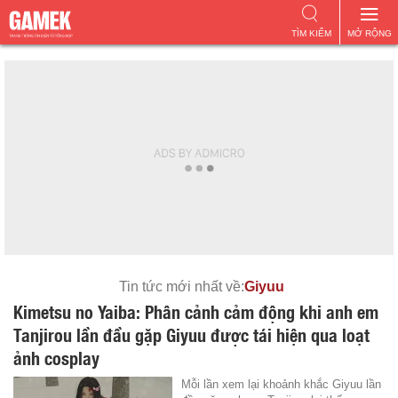
TÌM KIẾM
MỞ RỘNG
Tin tức mới nhất về:
Giyuu
Kimetsu no Yaiba: Phân cảnh cảm động khi anh em
Tanjirou lần đầu gặp Giyuu được tái hiện qua loạt
ảnh cosplay
Mỗi lần xem lại khoảnh khắc Giyuu lần