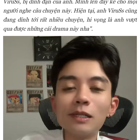
ViruSs, bị dính đạn của anh. Mình lên đây kể cho mọi
người nghe câu chuyện này. Hiện tại, anh ViruSs cũng
đang dính tới rất nhiều chuyện, hi vọng là anh vượt
qua được những cái drama này nha".