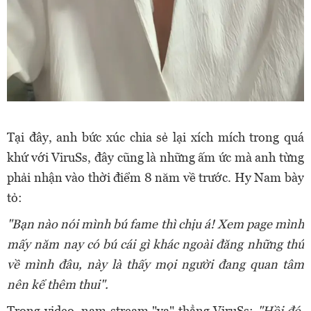
Tại đây, anh bức xúc chia sẻ lại xích mích trong quá
khứ với ViruSs, đây cũng là những ấm ức mà anh từng
phải nhận vào thời điểm 8 năm về trước. Hy Nam bày
tỏ:
"Bạn nào nói mình bú fame thì chịu á! Xem page mình
mấy năm nay có bú cái gì khác ngoài đăng những thứ
về mình đâu, này là thấy mọi người đang quan tâm
nên kể thêm thui".
Trong video, nam stream "va" thẳng ViruSs:
"Hồi đó,