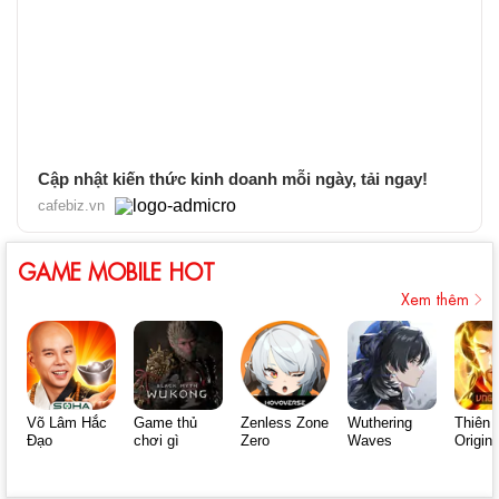
Cập nhật kiến thức kinh doanh mỗi ngày, tải ngay!
cafebiz.vn
GAME MOBILE HOT
Xem thêm
Võ Lâm Hắc
Game thủ
Zenless Zone
Wuthering
Thiên 
Đạo
chơi gì
Zero
Waves
Origin