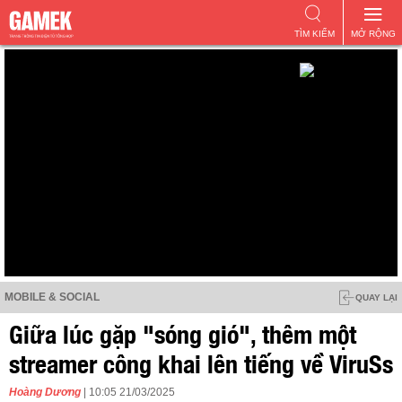
TÌM KIẾM
MỞ RỘNG
MOBILE & SOCIAL
QUAY LẠI
Giữa lúc gặp "sóng gió", thêm một
streamer công khai lên tiếng về ViruSs
Hoàng Dương
| 10:05 21/03/2025