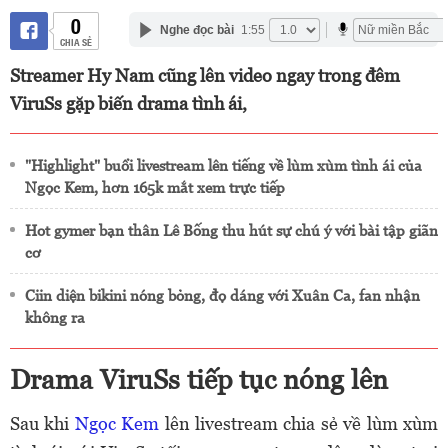
0
Nghe đọc bài
1:55
CHIA SẺ
Streamer Hy Nam cũng lên video ngay trong đêm
ViruSs gặp biến drama tình ái,
"Highlight" buổi livestream lên tiếng về lùm xùm tình ái của
Ngọc Kem, hơn 165k mắt xem trực tiếp
Hot gymer bạn thân Lê Bống thu hút sự chú ý với bài tập giãn
cơ
Ciin diện bikini nóng bỏng, đọ dáng với Xuân Ca, fan nhận
không ra
Drama ViruSs tiếp tục nóng lên
Sau khi
Ngọc Kem
lên livestream chia sẻ về lùm xùm