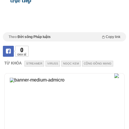
trực tiếp
Theo
Đời sống Pháp luậts
Copy link
0
CHIA SẺ
TỪ KHÓA
STREAMER
VIRUSS
NGỌC KEM
CỘNG ĐỒNG MẠNG