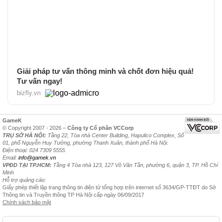
Giải pháp tư vấn thông minh và chốt đơn hiệu quả!
Tư vấn ngay!
bizfly.vn
GameK
© Copyright 2007 - 2026 –
Công ty Cổ phần VCCorp
TRỤ SỞ HÀ NỘI:
Tầng 22, Tòa nhà Center Building, Hapulico Complex, Số
01, phố Nguyễn Huy Tưởng, phường Thanh Xuân, thành phố Hà Nội.
Điện thoại: 024 7309 5555.
Email:
info@gamek.vn
VPĐD TẠI TP.HCM:
Tầng 4 Tòa nhà 123, 127 Võ Văn Tần, phường 6, quận 3, TP. Hồ Chí
Minh
Hỗ trợ quảng cáo:
Giấy phép thiết lập trang thông tin điện tử tổng hợp trên internet số 3634/GP-TTĐT do Sở
Thông tin và Truyền thông TP Hà Nội cấp ngày 06/09/2017
Chính sách bảo mật