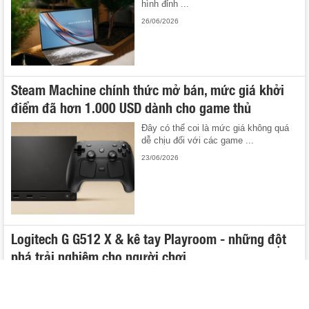
hình đỉnh ...
26/06/2026
Steam Machine chính thức mở bán, mức giá khởi
điểm đã hơn 1.000 USD dành cho game thủ
Đây có thể coi là mức giá không quá
dễ chịu đối với các game ...
23/06/2026
Logitech G G512 X & kê tay Playroom - những đột
phá trải nghiệm cho người chơi
Logitech G vừa chính thức ra mắt bàn
phím chơi game switch lai TMR
Analog/Cơ ...