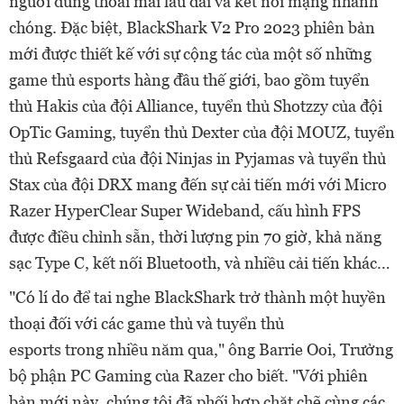
người dùng thoải mái lâu dài và kết nối mạng nhanh
chóng. Đặc biệt
, BlackShark V2 Pro 2023 phiên bản
mới được thiết kế với sự cộng tác của một số những
game thủ esport
s
hàng đầu thế giới, bao gồm tuyển
thủ Hakis của đội Alliance, tuyển thủ Shotzzy của đội
OpTic Gaming, tuyển thủ Dexter của đội MOUZ, tuyển
thủ Refsgaard của đội Ninjas in Pyjamas và tuyển thủ
Stax của đội DRX mang đến sự cải tiến mới với Micro
Razer HyperClear
Super Wideband
, cấu hình FPS
được điều chỉnh sẵn, thời lượng pin 70 giờ, khả năng
sạc Type C, kết nối Bluetooth, và nhiều cải tiến khác…
"Có
lí do để
tai nghe BlackShark
trở thành một
huyền
thoại đối với các game thủ và tuyển
thủ
esports
trong
nhiều năm qua,"
ông Barrie Ooi, Trưởng
bộ phận PC Gaming của Razer cho biết
.
"V
ới phiên
bản mới này, chúng tôi đã phối
hợp
chặt chẽ cùng các