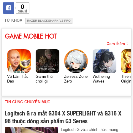
0
CHIA SẺ
TỪ KHÓA
RAZER BLACKSHARK V2 PRO
GAME MOBILE HOT
Xem thêm
Võ Lâm Hắc
Game thủ
Zenless Zone
Wuthering
Thiên 
Đạo
chơi gì
Zero
Waves
Origin
TIN CÙNG CHUYÊN MỤC
Logitech G ra mắt G304 X SUPERLIGHT và G316 X
98 thuộc dòng sản phẩm G3 Series
Logitech G vừa chính thức mang