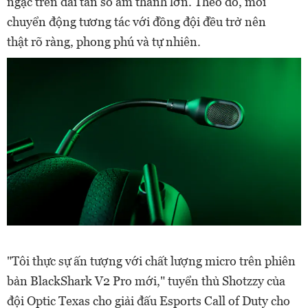
ngạc
trên dải tần số âm thanh lớn. Theo đó, mỗi
chuyển
động tương tác
với đồng đội đều
trở nên
thật
rõ ràng, phong phú và tự nhiên.
"Tôi thực sự ấn tượng với chất lượng micro trên
phiên
bản
BlackShark V2 Pro mới," tuyển
thủ
Shotzzy của
đội Optic Texas cho giải đấu Esports Call of Duty cho