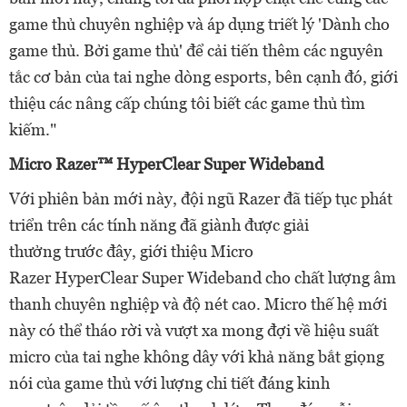
game thủ chuyên nghiệp và áp dụng triết lý 'Dành cho
game thủ. Bởi game thủ' để cải
tiến
thêm các nguyên
tắc cơ bản của tai nghe dòng esports
, bên cạnh đó, giới
thiệu
các
nâng cấp chúng
tôi biết
các game thủ tìm
kiếm."
Micro Razer
™
HyperClear
Super Wideband
Với phiên
bản mới này, đội ngũ
Razer đã
tiếp tục
phát
triển trên các tính năng đã giành được giải
thưởng
trước đây, giới thiệu
Micro
Razer
HyperClear
Super Wideband
cho
chất lượng âm
thanh chuyên nghiệp và độ nét
cao
.
Micro thế
hệ mới
này
có thể tháo rời và vượt xa mong đợi về hiệu suất
micro của tai nghe không dây với
khả năng
bắt
giọng
nói của game thủ
với
lượng chi tiết
đáng
kinh