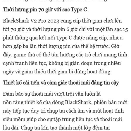
Thời lượng pin 70 giờ với sạc Type C
BlackShark V2 Pro 2023 cung cấp thời gian chơi lên
tới 70 giờ và thời lượng pin 6 giờ chỉ với một lần sạc 15
phút thông qua kết nối Type C được nâng cấp, nhiều
hơn gấp ba lần thời lượng pin của thế hệ trước. Giờ
đây, game thủ có thể tận hưởng các trò chơi mang tính
cạnh tranh liên tục, không bị gián đoạn trong nhiều
ngày và giảm thiểu thời gian bị dừng hoạt động.
Thiết
kế
cải tiến và
cảm giác
thoải mái đáng tin cậy
Đảm
bảo s
ự thoải mái vượt trội vẫn luôn là
nền
tảng
thiết kế của dòng BlackShark, phiên
bản mới
này tiếp tục duy trì
chụp tai cách âm và mút hoạt tính
siêu mềm giúp
cho
sự tập trung liên tục và thoải mái
lâu dài. Chụp tai kín tạo thành một lớp đệm tai