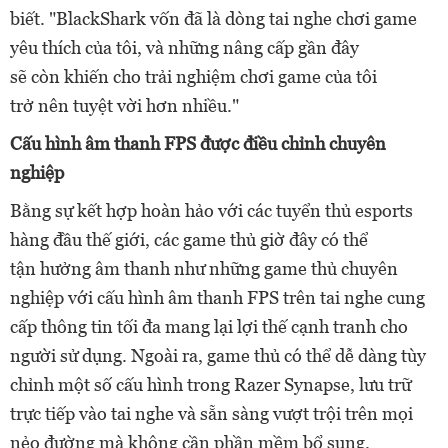
biết. "BlackShark
vốn đã
là dòng tai nghe chơi game
yêu
thích của tôi
, và những nâng cấp gần
đây
sẽ
còn
khiến cho trải nghiệm
chơi
game
của tôi
trở
nên tuyệt vời hơn nhiều
."
Cấu hình âm thanh FPS được điều chỉnh chuyên
nghiệp
Bằng sự kết hợp hoàn hảo với các tuyển
thủ esports
hàng đầu
thế giới
, các
game thủ giờ đây có thể
tận
hưởng
âm thanh như những game thủ chuyên
nghiệp
v
ới cấu hình âm thanh FPS trên tai nghe cung
cấp thông tin tối đa
mang lại lợi thế cạnh tranh cho
người sử dụng
. Ngoài ra,
game thủ có thể dễ dàng tùy
chỉnh một số cấu hình trong Razer Synapse, lưu trữ
trực tiếp vào tai nghe và sẵn sàng vượt trội trên mọi
nẻo đường mà không cần phần mềm bổ sung.