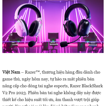
Việt Nam
– Razer™
, thương hiệu hàng đầu dành cho
game thủ, ngày
hôm nay,
tự hào ra mắt phiên bản
nâng cấp cho
dòng
tai
nghe e
s
ports,
Razer BlackShark
V2 Pro 2023. Phiên
bản tai
nghe không dây này được
thiết kế cho hiệu suất
tối ưu
, âm thanh vượt trội giúp