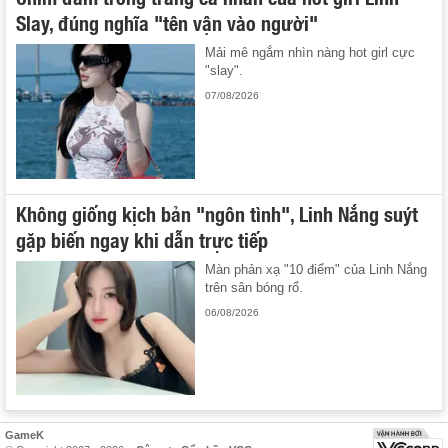
Slay, đúng nghĩa "tên vận vào người"
Mải mê ngắm nhìn nàng hot girl cực
"slay".
07/08/2026
Không giống kịch bản "ngôn tình", Linh Nắng suýt
gặp biến ngay khi dẫn trực tiếp
Màn phản xạ "10 điểm" của Linh Nắng
trên sân bóng rổ.
06/08/2026
GameK