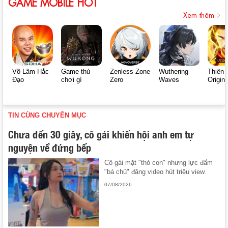
GAME MOBILE HOT
Xem thêm
Võ Lâm Hắc
Game thủ
Zenless Zone
Wuthering
Thiên 
Đạo
chơi gì
Zero
Waves
Origin
TIN CÙNG CHUYÊN MỤC
Chưa đến 30 giây, cô gái khiến hội anh em tự
nguyện về đứng bếp
Cô gái mặt "thỏ con" nhưng lực đấm
"bá chủ" đăng video hút triệu view.
07/08/2026