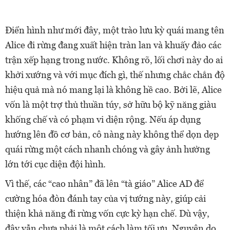
Điển hình như mới đây, một trào lưu kỳ quái mang tên
Alice đi rừng đang xuất hiện tràn lan và khuấy đảo các
trận xếp hạng trong nước. Không rõ, lối chơi này do ai
khởi xướng và với mục đích gì, thế nhưng chắc chắn độ
hiệu quả mà nó mang lại là không hề cao. Bởi lẽ, Alice
vốn là một trợ thủ thuần túy, sở hữu bộ kỹ năng giàu
khống chế và có phạm vi diện rộng. Nếu áp dụng
hướng lên đồ cơ bản, cô nàng này không thể dọn dẹp
quái rừng một cách nhanh chóng và gây ảnh hưởng
lớn tới cục diện đội hình.
Vì thế, các “cao nhân” đã lên “tà giáo” Alice AD để
cường hóa đòn đánh tay của vị tướng này, giúp cải
thiện khả năng đi rừng vốn cực kỳ hạn chế. Dù vậy,
đây vẫn chưa phải là một cách làm tối ưu. Nguyên do