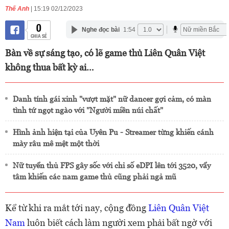
Thế Anh
| 15:19 02/12/2023
0
Nghe đọc bài
1:54
CHIA SẺ
Bàn về sự sáng tạo, có lẽ game thủ Liên Quân Việt
không thua bất kỳ ai…
Danh tính gái xinh "vượt mặt" nữ dancer gợi cảm, có màn
tình tứ ngọt ngào với "Người miền núi chất"
Hình ảnh hiện tại của Uyên Pu - Streamer từng khiến cánh
mày râu mê mệt một thời
Nữ tuyển thủ FPS gây sốc với chỉ số eDPI lên tới 3520, vẩy
tâm khiến các nam game thủ cũng phải ngả mũ
Kể từ khi ra mắt tới nay, cộng đồng
Liên Quân
Việt
Nam
luôn biết cách làm người xem phải bất ngờ với