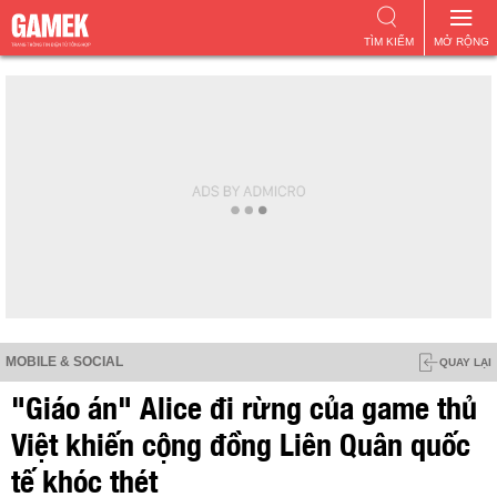
TÌM KIẾM
MỞ RỘNG
MOBILE & SOCIAL
QUAY LẠI
"Giáo án" Alice đi rừng của game thủ
Việt khiến cộng đồng Liên Quân quốc
tế khóc thét