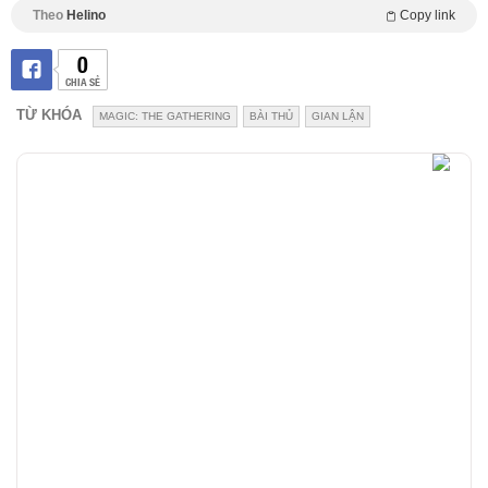
Theo
Helino
Copy link
0
CHIA SẺ
TỪ KHÓA
MAGIC: THE GATHERING
BÀI THỦ
GIAN LẬN