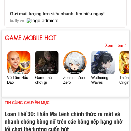
Gửi mail lượng lớn siêu nhanh, tìm hiểu ngay!
bizfly.vn
GAME MOBILE HOT
Xem thêm
Võ Lâm Hắc
Game thủ
Zenless Zone
Wuthering
Thiên 
Đạo
chơi gì
Zero
Waves
Origin
TIN CÙNG CHUYÊN MỤC
Loạn Thế 3Q: Thần Ma Lệnh chính thức ra mắt và
nhanh chóng bùng nổ trên các bảng xếp hạng nhờ
lối chơi thẻ tướng cuốn hút