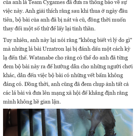
của anh là Team Cygames đã đưa ra thông báo về sự
việc này. Anh giải thích rằng sau khi thua ở ngày đầu
tiên, bộ bài của anh đã bị nát và cũ, đồng thời muốn
thay đổi một số thứ để lấy lại tinh thần.
Tuy nhiên, anh này lại nói rằng "không biết vì lý do gì"
mà những lá bài Urzatron lại bị đánh dấu một cách kỳ
lạ đến thế. Watanabe cho rằng có thể do anh đã từng
đem bộ bài này ra để hướng dẫn cho những người chơi
khác, dẫn đến việc bộ bài có những vết bấm không
đáng có. Đồng thời, anh cũng đã đem chụp ảnh tất cả
các lá bài và đưa lên mạng xã hội để khẳng định rằng
mình không hề gian lận.