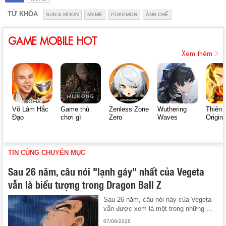
TỪ KHÓA
SUN & MOON
MEME
POKEMON
ẢNH CHẾ
GAME MOBILE HOT
Xem thêm
Võ Lâm Hắc
Game thủ
Zenless Zone
Wuthering
Thiên 
Đạo
chơi gì
Zero
Waves
Origin
TIN CÙNG CHUYÊN MỤC
Sau 26 năm, câu nói "lạnh gáy" nhất của Vegeta
vẫn là biểu tượng trong Dragon Ball Z
Sau 26 năm, câu nói này của Vegeta
vẫn được xem là một trong những ...
07/08/2026