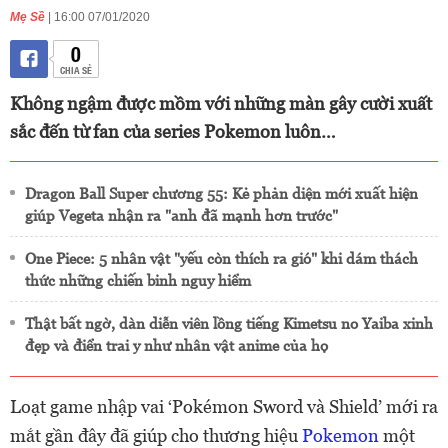
Mẹ Sề
| 16:00 07/01/2020
0
CHIA SẺ
Không ngậm được mồm với những màn gây cười xuất
sắc đến từ fan của series Pokemon luôn…
Dragon Ball Super chương 55: Kẻ phản diện mới xuất hiện
giúp Vegeta nhận ra "anh đã mạnh hơn trước"
One Piece: 5 nhân vật "yếu còn thích ra gió" khi dám thách
thức những chiến binh nguy hiểm
Thật bất ngờ, dàn diễn viên lồng tiếng Kimetsu no Yaiba xinh
đẹp và điển trai y như nhân vật anime của họ
Loạt game nhập vai ‘Pokémon Sword và Shield’ mới ra
mắt gần đây đã giúp cho thương hiệu
Pokemon
một