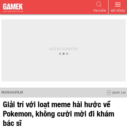
TÌM KIẾM
MỞ RỘNG
MANGA/FILM
QUAY LẠI
Giải trí với loạt meme hài hước về
Pokemon, không cười mời đi khám
bác sĩ