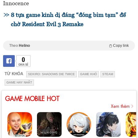
Innocence
8 tựa game kinh dị đáng “đóng bỉm tạm” để
chờ Resident Evil 3 Remake
Theo
Helino
Copy link
0
CHIA SẺ
TỪ KHÓA
SEKIRO: SHADOWS DIE TWICE
GAME KHÓ
STEAM
GAME HAY NHẤT
GAME MOBILE HOT
Xem thêm