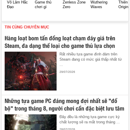
Võ Lâm Hắc
Game thủ
Zenless Zone
Wuthering
Thiên 
Đạo
chơi gì
Zero
Waves
Origin
TIN CÙNG CHUYÊN MỤC
Hàng loạt bom tấn đồng loạt chạm đáy giá trên
Steam, đa dạng thể loại cho game thủ lựa chọn
Rất nhiều tựa game đình đám trên
Steam đang có mức giá thấp nhất từ
...
29/07/2026
Những tựa game PC đáng mong đợi nhất sẽ "đổ
bộ" trong tháng 8, người chơi cần đặc biệt lưu tâm
Đây đều là những tựa game cực kỳ
chất lượng sẽ ra mắt trong tháng ...
28/07/2026