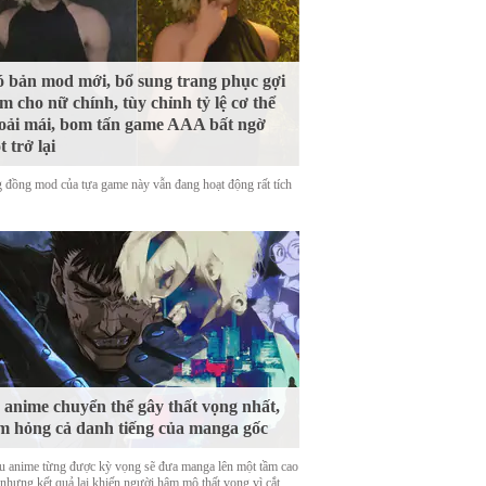
 bản mod mới, bổ sung trang phục gợi
m cho nữ chính, tùy chỉnh tỷ lệ cơ thể
oải mái, bom tấn game AAA bất ngờ
t trở lại
 đồng mod của tựa game này vẫn đang hoạt động rất tích
 anime chuyển thể gây thất vọng nhất,
m hỏng cả danh tiếng của manga gốc
u anime từng được kỳ vọng sẽ đưa manga lên một tầm cao
 nhưng kết quả lại khiến người hâm mộ thất vọng vì cắt