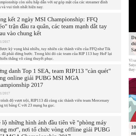
mpionship còn siêu hấp dẫn với sự góp mặt của các streamer đình
 và vui tính nhất hiện nay.
ng kết 2 ngày MSI Championship: FFQ
éo" trận đầu ra quân, các team mạnh dắt tay
au vào chung kết
Dr
11/2017
dù
được kỳ vọng khá nhiều, tuy nhiên các thành viên của FFQ như Tik
Sa
.. đã phải dừng bước. Trong khi đó các team của RIP 113 hay HoF lại
chiến thắng vô cùng thuyết phục.
Vì s
Saiy
ng danh Top 1 SEA, team RIP113 "càn quét"
thay
ng online giải PUBG MSI MGA
ampionship 2017
11/2017
 trình độ vượt trội, RIP113 đã cùng các thành viên team Mercenary
ng trị bảng C với 23 mạng hạ gục.
 lộ những hình ảnh đầu tiên về "phòng máy
10
ong mơ", nơi tổ chức vòng offline giải PUBG
nu