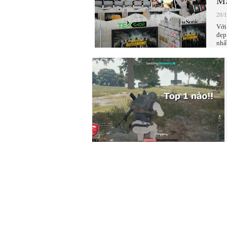
MS
20/
Với
đẹp
nhấ