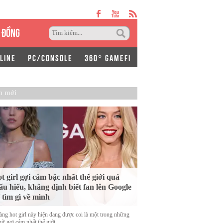
 ĐỒNG
LINE
PC/CONSOLE
360° GAMEFI
n mới
t girl gợi cảm bậc nhất thế giới quá
ấu hiểu, khẳng định biết fan lên Google
 tìm gì về mình
àng hot girl này hiện đang được coi là một trong những
ữ gợi cảm nhất thế giới.