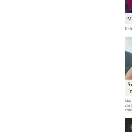
Mố
Khôn
Ăn
"g
Mới đ
cho 
chóng