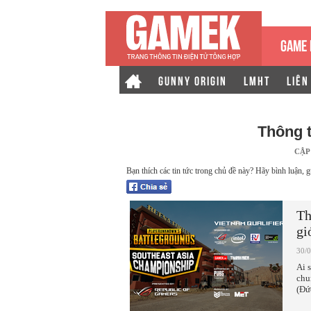
GAME 
GUNNY ORIGIN
LMHT
LIÊN
Thông 
CẬP
Bạn thích các tin tức trong chủ đề này? Hãy bình luận, g
Th
gi
30/
Ai 
chu
(Đứ