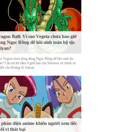
agon Ball: Vì sao Vegeta chưa bao giờ
ng Ngọc Rồng để hồi sinh toàn bộ tộc
iyan?
ao Vegeta chưa từng dùng Ngọc Rồng để hồi sinh tộc
an? Câu trả lời nằm ở giới hạn của Shenron và chính sự
 đổi của Hoàng tử Saiyan.
 phản diện anime khiến người xem tiếc
ối vì thất bại