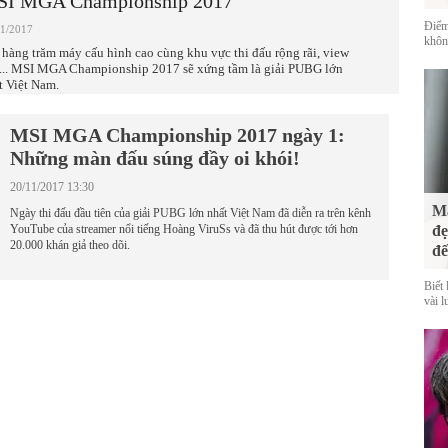
I MGA Championship 2017
Điểm
11/2017
không
 hàng trăm máy cấu hình cao cùng khu vực thi đấu rộng rãi, view
... MSI MGA Championship 2017 sẽ xứng tầm là giải PUBG lớn
t Việt Nam.
MSI MGA Championship 2017 ngày 1:
Những màn đấu súng đầy oi khói!
20/11/2017 13:30
Mà
Ngày thi đấu đầu tiên của giải PUBG lớn nhất Việt Nam đã diễn ra trên kênh
YouTube của streamer nổi tiếng Hoàng ViruSs và đã thu hút được tới hơn
đẹ
20.000 khán giả theo dõi.
đế
Biết 
vài l