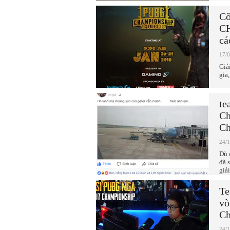
Cô
CH
cá
17/
Giả
gia
te
Ch
Ch
24/
Dù 
đã 
giả
Te
vò
Ch
24/