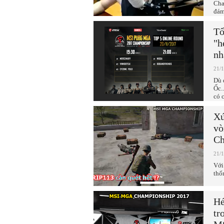
Cha
đám
Tổ
"h
nh
21/
Dù 
Ốc.
có 
Xứ
vò
Ch
21/
Với
thố
Hé
tr