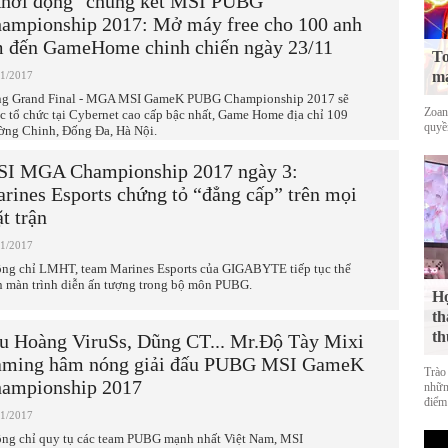
hởi động" chung kết MSI PUBG
ampionship 2017: Mở máy free cho 100 anh
 đến GameHome chinh chiến ngày 23/11
To
mạ
11/2017
g Grand Final - MGA MSI GameK PUBG Championship 2017 sẽ
Zoan
c tổ chức tại Cybernet cao cấp bậc nhất, Game Home địa chỉ 109
quyề
ờng Chinh, Đống Đa, Hà Nội.
I MGA Championship 2017 ngày 3:
rines Esports chứng tỏ “đẳng cấp” trên mọi
t trận
11/2017
ng chỉ LMHT, team Marines Esports của GIGABYTE tiếp tục thể
n màn trình diễn ấn tượng trong bộ môn PUBG.
Họ
th
th
u Hoàng ViruSs, Dũng CT... Mr.Độ Tày Mixi
ming hâm nóng giải đấu PUBG MSI GameK
Trào
ampionship 2017
nhữn
điểm 
11/2017
ng chỉ quy tụ các team PUBG mạnh nhất Việt Nam, MSI