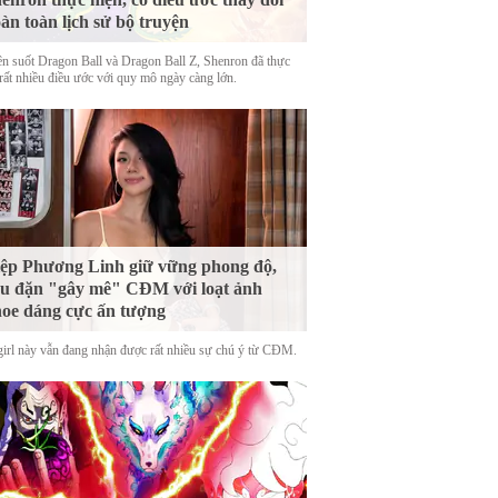
àn toàn lịch sử bộ truyện
n suốt Dragon Ball và Dragon Ball Z, Shenron đã thực
 rất nhiều điều ước với quy mô ngày càng lớn.
ệp Phương Linh giữ vững phong độ,
u đặn "gây mê" CĐM với loạt ảnh
oe dáng cực ấn tượng
girl này vẫn đang nhận được rất nhiều sự chú ý từ CĐM.