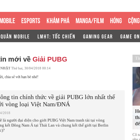
MOBILE
ESPORTS
KHÁM PHÁ
MANGA/FILM
HÓNG
CỘNG
 QUÂN MOBILE
LMHT: TỐC CHIẾN
GAMING GEAR
GAME ON
tin mới về
Giải PUBG
Ti
 NHẬT
Thứ hai, 30/04/2018 00:14
ửi, chia sẻ với bạn bè nhé!
ông tin chính thức về giải PUBG lớn nhất thế
ới vòng loại Việt Nam/ĐNÁ
Ho
04/2018
th
sẽ là người đại diện cho giới PUBG Việt Nam tranh tài tại vòng
để
ng kết Đông Nam Á tại Thái Lan và chung kết thế giới tại Berlin
c)?
Cô n
phụ n