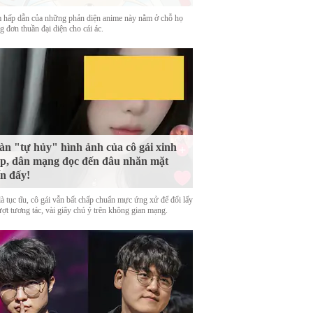
 hấp dẫn của những phản diện anime này nằm ở chỗ họ
 đơn thuần đại diện cho cái ác.
n "tự hủy" hình ảnh của cô gái xinh
p, dân mạng đọc đến đâu nhăn mặt
n đấy!
là tục tĩu, cô gái vẫn bất chấp chuẩn mực ứng xử để đổi lấy
ượt tương tác, vài giây chú ý trên không gian mạng.