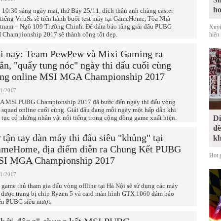
ho
 10:30 sáng ngày mai, thứ Bảy 25/11, đích thân anh chàng caster
 tiếng ViruSs sẽ tiến hành buổi test máy tại GameHome, Tòa Nhà
tnam – Ngõ 109 Trường Chinh. Để đảm bảo rằng giải đấu PUBG
Xuyê
 Championship 2017 sẽ thành công tốt đẹp.
hiện
i nay: Team PewPew và Mixi Gaming ra
ân, "quẩy tung nóc" ngày thi đấu cuối cùng
ng online MSI MGA Championship 2017
11/2017
 MSI PUBG Championship 2017 đã bước đến ngày thi đấu vòng
i squad online cuối cùng. Giải đấu đang mỗi ngày một hấp dẫn khi
n tục có những nhân vật nổi tiếng trong cộng đồng game xuất hiện.
Di
đề
 tận tay dàn máy thi đấu siêu "khủng" tại
kh
meHome, địa điểm diễn ra Chung Kết PUBG
Hot 
I MGA Championship 2017
11/2017
 game thủ tham gia đấu vòng offline tại Hà Nội sẽ sử dụng các máy
 được trang bị chip Ryzen 5 và card màn hình GTX 1060 đảm bảo
ến PUBG siêu mượt.