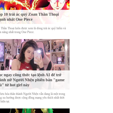
p 10 trái ác quỷ Zoan Thần Thoại
nh nhất One Piece
 Thần Thoại luôn được xem là dòng trái ác quỷ hiếm và
n năng nhất trong One Piece.
c ngay công thức tạo lệnh AI để trở
ành nữ Người Nhện phiên bản "game
ủ" từ hot girl này
 lưu hóa thân thành Người Nhện vẫn đang là một trong
g xu hướng được cộng đồng mạng yêu thích nhất thời
hiện tại.