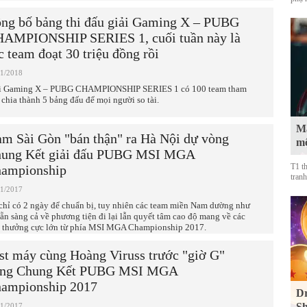
ng bố bảng thi đấu giải Gaming X – PUBG
AMPIONSHIP SERIES 1, cuối tuần này là
c team đoạt 30 triệu đồng rồi
01/2018
i Gaming X – PUBG CHAMPIONSHIP SERIES 1 có 100 team tham
, chia thành 5 bảng đấu để mọi người so tài.
Mà
am Sài Gòn "bán thận" ra Hà Nội dự vòng
mộ
ung Kết giải đấu PUBG MSI MGA
T1 t
ampionship
tranh
11/2017
chỉ có 2 ngày để chuẩn bị, tuy nhiên các team miền Nam dường như
sẵn sàng cả về phương tiện đi lại lẫn quyết tâm cao độ mang về các
i thưởng cực lớn từ phía MSI MGA Championship 2017.
st máy cùng Hoàng Viruss trước "giờ G"
ng Chung Kết PUBG MSI MGA
ampionship 2017
Dr
Sh
11/2017