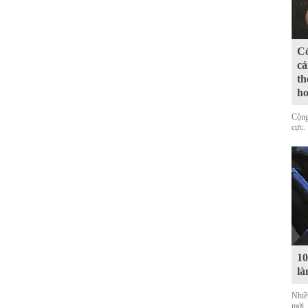
Có
cả
th
ho
Cộng
cực.
10
là
Nhiề
mới,