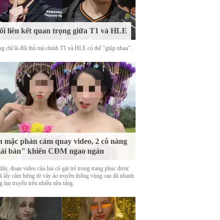
i liên kết quan trọng giữa T1 và HLE
g chỉ là đối thủ mà chính T1 và HLE có thể "giúp nhau".
 mặc phản cảm quay video, 2 cô nàng
ái bản" khiến CĐM ngao ngán
ây, đoạn video của hai cô gái trẻ trong trang phục được
là lấy cảm hứng từ váy áo truyền thống vùng cao đã nhanh
 lan truyền trên nhiều nền tảng.