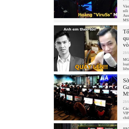
Vào
nổi
Aus
MSI
Tố
qu
vò
23/
MGA
loạ
liê
Sờ
Ga
MS
23/
Các
VIP
chi