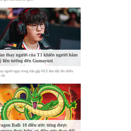
n thay người của T1 khiến người hâm
 liên tưởng đến Gumayusi
hay người ngay trong trận gặp HLE làm dấy lên nhiều
 cãi.
agon Ball: 10 điều ước từng được
enron thực hiện, có điều ước thay đổi