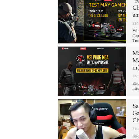
"K
Ch
em
22/
Vòn
đượ
Trư
MS
Ma
mặ
22/
Khô
hiệ
Sa
Ga
Ch
21/
Khô