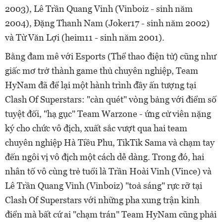
2003), Lê Trần Quang Vinh (Vinboiz - sinh năm
2004), Đặng Thanh Nam (Joker17 - sinh năm 2002)
và Từ Văn Lợi (heim11 - sinh năm 2001).
Bằng đam mê với Esports (Thể thao điện tử) cũng như
giấc mơ trở thành game thủ chuyên nghiệp, Team
HyNam đã để lại một hành trình đầy ấn tượng tại
Clash Of Superstars: "càn quét" vòng bảng với điểm số
tuyệt đối, "hạ gục" Team Warzone - ứng cử viên nặng
ký cho chức vô địch, xuất sắc vượt qua hai team
chuyên nghiệp Hà Tiều Phu, TikTik Sama và chạm tay
đến ngôi vị vô địch một cách dễ dàng. Trong đó, hai
nhân tố vô cùng trẻ tuổi là Trần Hoài Vinh (Vince) và
Lê Trần Quang Vinh (Vinboiz) "toả sáng" rực rỡ tại
Clash Of Superstars với những pha xung trận kinh
điển mà bất cứ ai "chạm trán" Team HyNam cũng phải