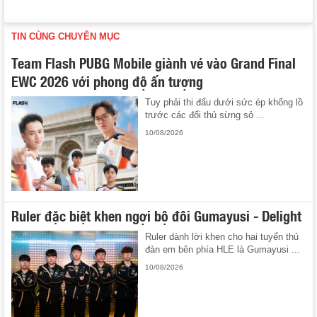
TIN CÙNG CHUYÊN MỤC
Team Flash PUBG Mobile giành vé vào Grand Final
EWC 2026 với phong độ ấn tượng
Tuy phải thi đấu dưới sức ép khổng lồ
trước các đối thủ sừng sỏ ...
10/08/2026
Ruler đặc biệt khen ngợi bộ đôi Gumayusi - Delight
Ruler dành lời khen cho hai tuyển thủ
đàn em bên phía HLE là Gumayusi ...
10/08/2026