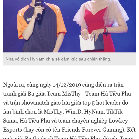
Nhà vô địch HyNam chia sẻ cảm xúc sau chiến thắng.
Ngoài ra, cùng ngày 14/12/2019 cũng diễn ra trận
tranh giải Ba giữa Team MisThy - Team Hà Tiều Phu
và trận showmatch giao lưu giữa top 5 hot leader do
fan bình chọn là MisThy, Win.D, HyNam, TikTik
Sama, Hà Tiều Phu và team chuyên nghiệp Lowkey
Esports (hay còn có tên Friends Forever Gaming). Kết
quả, giải Ba thuộc về Team Hà Tiều Phu, dù vậy Team