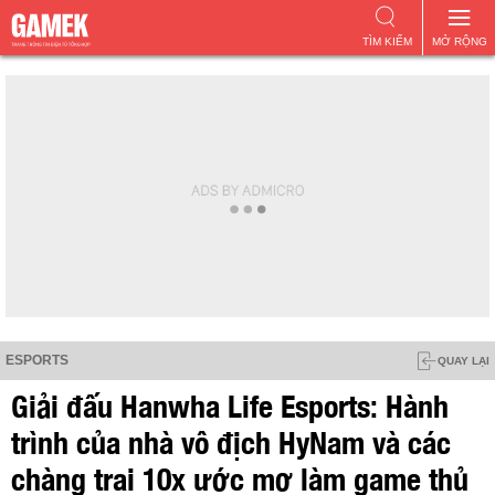
TÌM KIẾM
MỞ RỘNG
ESPORTS
QUAY LẠI
Giải đấu Hanwha Life Esports: Hành
trình của nhà vô địch HyNam và các
chàng trai 10x ước mơ làm game thủ