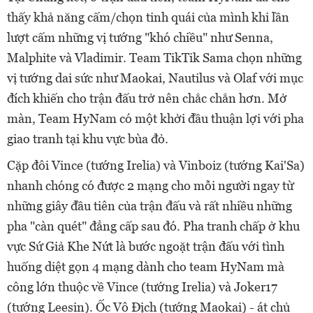
thấy khả năng cấm/chọn tinh quái của mình khi lần
lượt cấm những vị tướng "khó chiều" như Senna,
Malphite và Vladimir. Team TikTik Sama chọn những
vị tướng dai sức như Maokai, Nautilus và Olaf với mục
đích khiến cho trận đấu trở nên chắc chắn hơn. Mở
màn, Team HyNam có một khởi đầu thuận lợi với pha
giao tranh tại khu vực bùa đỏ.
Cặp đôi Vince (tướng Irelia) và Vinboiz (tướng Kai'Sa)
nhanh chóng có được 2 mạng cho mỗi người ngay từ
những giây đầu tiên của trận đấu và rất nhiều những
pha "càn quét" đẳng cấp sau đó. Pha tranh chấp ở khu
vực Sứ Giả Khe Nứt là bước ngoặt trận đấu với tình
huống diệt gọn 4 mạng dành cho team HyNam mà
công lớn thuộc về Vince (tướng Irelia) và Joker17
(tướng Leesin). Ốc Vô Địch (tướng Maokai) - át chủ