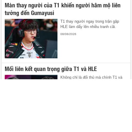
Màn thay người của T1 khiến người hâm mộ liên
tưởng đến Gumayusi
T1 thay người ngay trong trận gặp
HLE làm dấy lên nhiều tranh cãi.
08/08/2026
Mối liên kết quan trọng giữa T1 và HLE
Không chỉ là đối thủ mà chính T1 và
HLE có thể "giúp nhau".
08/08/2026
KT sở hữu thông số thê thảm trong trận thua Gen.G