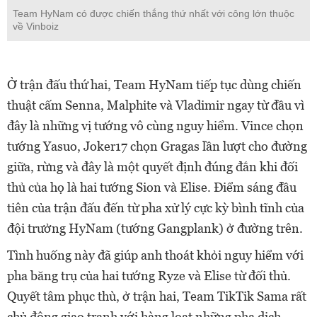
Team HyNam có được chiến thắng thứ nhất với công lớn thuộc
về Vinboiz
Ở trận đấu thứ hai, Team HyNam tiếp tục dùng chiến
thuật cấm Senna, Malphite và Vladimir ngay từ đầu vì
đây là những vị tướng vô cùng nguy hiểm. Vince chọn
tướng Yasuo, Joker17 chọn Gragas lần lượt cho đường
giữa, rừng và đây là một quyết định đúng đắn khi đối
thủ của họ là hai tướng Sion và Elise. Điểm sáng đầu
tiên của trận đấu đến từ pha xử lý cực kỳ bình tĩnh của
đội trưởng HyNam (tướng Gangplank) ở đường trên.
Tình huống này đã giúp anh thoát khỏi nguy hiểm với
pha băng trụ của hai tướng Ryze và Elise từ đối thủ.
Quyết tâm phục thù, ở trận hai, Team TikTik Sama rất
chủ động giao tranh với hàng loạt những pha dịch