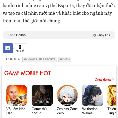
hành trình nâng cao vị thế Esports, thay đổi nhận thức
và tạo ra cái nhìn mới mẻ và khác biệt cho ngành này
trên toàn thế giới nói chung.
Theo
Helino
Copy link
0
CHIA SẺ
TỪ KHÓA
HANWHA LIFE ESPORTS
HYNAM
GAME MOBILE HOT
Xem thêm
Võ Lâm Hắc
Game thủ
Zenless Zone
Wuthering
Thiên 
Đạo
chơi gì
Zero
Waves
Origin