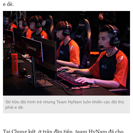
e dè.
Sở hữu đội hình trẻ nhưng Team HyNam luôn khiến các đội thủ
phải e dè.
Tại Chung kết, ở trận đầu tiên, team HyNam đã cho