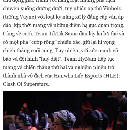
chuyển xuống đường dưới, tuy nhiên xạ thủ Vinboiz
(tướng Vayne) với loạt kỹ năng xử lý đẳng cấp vẫn áp
đảo, kịp thời mang về những điểm hạ gục quan trọng.
Càng về cuối, Team TikTik Sama dần lấy lại lợi thế và
có một pha "cướp rồng" chuẩn xác, giữ lại hi vọng
chiến thắng cuối cùng. Tuy nhiên, với sức mạnh vũ
bão và đội hình "huỷ diệt", Team HyNam tiếp tục
mang về chiến thắng thứ hai và nghiễm nhiên trở
thành nhà vô địch của Hanwha Life Esports (HLE):
Clash Of Superstars.