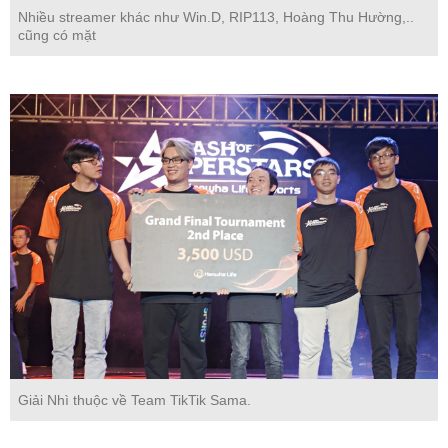
Nhiều streamer khác như Win.D, RIP113, Hoàng Thu Hường,..
cũng có mặt
Giải Nhì thuộc về Team TikTik Sama.