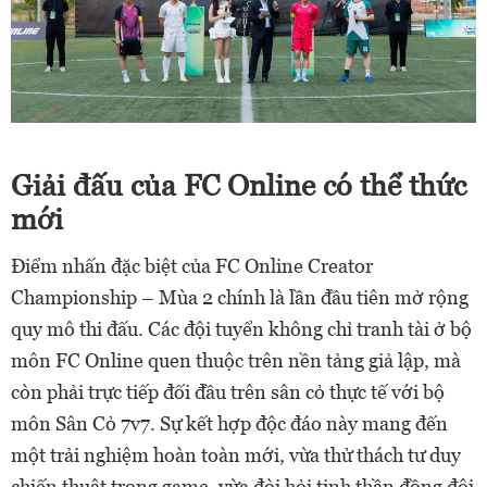
Giải đấu của FC Online có thể thức
mới
Điểm nhấn đặc biệt của FC Online Creator
Championship – Mùa 2 chính là lần đầu tiên mở rộng
quy mô thi đấu. Các đội tuyển không chỉ tranh tài ở bộ
môn FC Online quen thuộc trên nền tảng giả lập, mà
còn phải trực tiếp đối đầu trên sân cỏ thực tế với bộ
môn Sân Cỏ 7v7. Sự kết hợp độc đáo này mang đến
một trải nghiệm hoàn toàn mới, vừa thử thách tư duy
chiến thuật trong game, vừa đòi hỏi tinh thần đồng đội