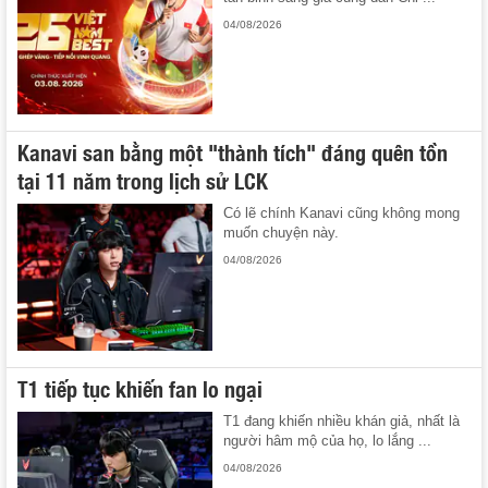
04/08/2026
Kanavi san bằng một "thành tích" đáng quên tồn
tại 11 năm trong lịch sử LCK
Có lẽ chính Kanavi cũng không mong
muốn chuyện này.
04/08/2026
T1 tiếp tục khiến fan lo ngại
T1 đang khiến nhiều khán giả, nhất là
người hâm mộ của họ, lo lắng ...
04/08/2026