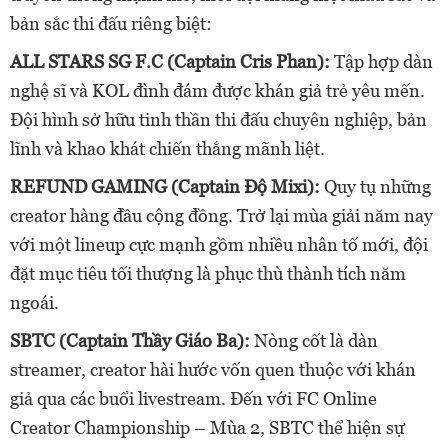
bản sắc thi đấu riêng biệt:
ALL STARS SG F.C (Captain Cris Phan):
Tập hợp dàn
nghệ sĩ và KOL đình đám được khán giả trẻ yêu mến.
Đội hình sở hữu tinh thần thi đấu chuyên nghiệp, bản
lĩnh và khao khát chiến thắng mãnh liệt.
REFUND GAMING (Captain Độ Mixi):
Quy tụ những
creator hàng đầu cộng đồng. Trở lại mùa giải năm nay
với một lineup cực mạnh gồm nhiều nhân tố mới, đội
đặt mục tiêu tối thượng là phục thù thành tích năm
ngoái.
SBTC (Captain Thầy Giáo Ba):
Nòng cốt là dàn
streamer, creator hài hước vốn quen thuộc với khán
giả qua các buổi livestream. Đến với FC Online
Creator Championship – Mùa 2, SBTC thể hiện sự