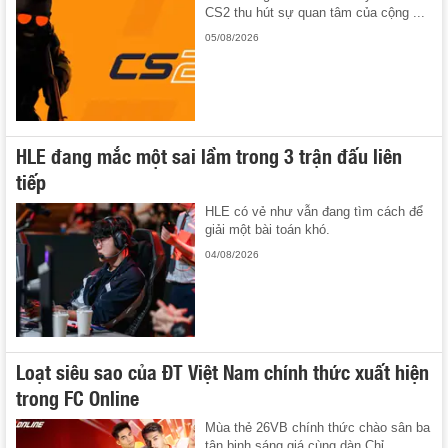
CS2 thu hút sự quan tâm của cộng ...
05/08/2026
HLE đang mắc một sai lầm trong 3 trận đấu liên
tiếp
HLE có vẻ như vẫn đang tìm cách để
giải một bài toán khó.
04/08/2026
Loạt siêu sao của ĐT Việt Nam chính thức xuất hiện
trong FC Online
Mùa thẻ 26VB chính thức chào sân ba
tân binh sáng giá cùng dàn Chỉ ...