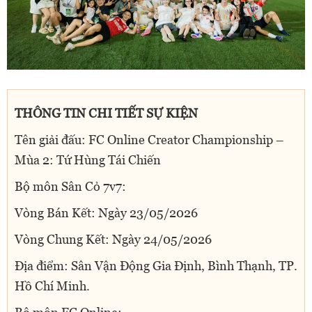
THÔNG TIN CHI TIẾT SỰ KIỆN
Tên giải đấu: FC Online Creator Championship –
Mùa 2: Tứ Hùng Tái Chiến
Bộ môn Sân Cỏ 7v7:
Vòng Bán Kết: Ngày 23/05/2026
Vòng Chung Kết: Ngày 24/05/2026
Địa điểm: Sân Vận Động Gia Định, Bình Thạnh, TP.
Hồ Chí Minh.