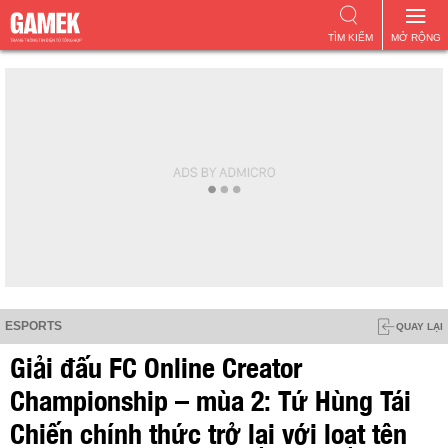
TÌM KIẾM
MỞ RỘNG
ESPORTS
QUAY LẠI
Giải đấu FC Online Creator
Championship – mùa 2: Tứ Hùng Tái
Chiến chính thức trở lại với loạt tên