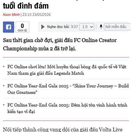
tuổi đình đám
Nam Minh
| 23:10 23/05/2026
0
Nghe đọc bài
3:37
CHIA SẺ
Sau thời gian chờ đợi, giải đấu FC Online Creator
Championship mùa 2 đã trở lại.
FC Online chơi lớn! Mời huyền thoại bóng đá quốc tế về Việt
Nam tham gia giải đấu Legends Match
FC Online Year-End Gala 2025 - “Shine Your Journey – Build
Our Greatness”
FC Online Year-End Gala 2025: Đêm hội tôn vinh hành trình
kiến tạo vĩ đại
Nối tiếp thành công vang dội của giải đấu Volta Live