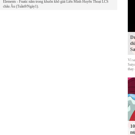
Elements - Fnatic nằm trong khuôn khổ giải Liên Minh Huyền Thoại LCS
châu Âu (Tuần9/Ngày1).
Dr
dù
Sa
Vì s
Saiy
thay
10
nu