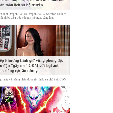
àn toàn lịch sử bộ truyện
n suốt Dragon Ball và Dragon Ball Z, Shenron đã thực
 rất nhiều điều ước với quy mô ngày càng lớn.
ệp Phương Linh giữ vững phong độ,
u đặn "gây mê" CĐM với loạt ảnh
oe dáng cực ấn tượng
girl này vẫn đang nhận được rất nhiều sự chú ý từ CĐM.