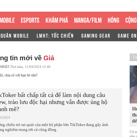
MOBILE
ESPORTS
KHÁM PHÁ
MANGA/FILM
HÓNG
CỘNG
 QUÂN MOBILE
LMHT: TỐC CHIẾN
GAMING GEAR
GAME ON
ng tin mới về
Giả
Ti
 NHẬT
Thứ năm, 11/04/2024 15:40
ửi, chia sẻ với bạn bè nhé!
kToker bất chấp tất cả để làm nội dung câu
ew, trào lưu độc hại nhưng vẫn được ủng hộ
nh mẽ?
Ho
th
04/2024
để
ng chiêu trò tai quái của một bộ phận lớn TikToker đang gây ảnh
ng nghiêm trọng tới cả cộng đồng.
Cô n
phụ n