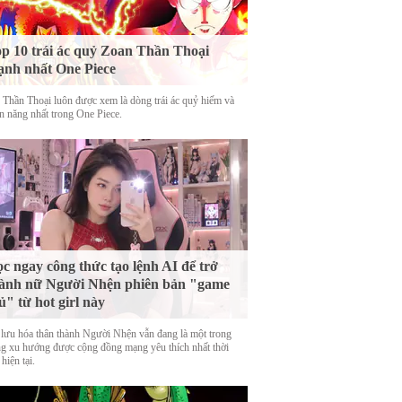
p 10 trái ác quỷ Zoan Thần Thoại
nh nhất One Piece
 Thần Thoại luôn được xem là dòng trái ác quỷ hiếm và
n năng nhất trong One Piece.
c ngay công thức tạo lệnh AI để trở
ành nữ Người Nhện phiên bản "game
ủ" từ hot girl này
 lưu hóa thân thành Người Nhện vẫn đang là một trong
g xu hướng được cộng đồng mạng yêu thích nhất thời
hiện tại.