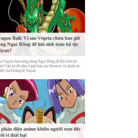
agon Ball: Vì sao Vegeta chưa bao giờ
ng Ngọc Rồng để hồi sinh toàn bộ tộc
iyan?
ao Vegeta chưa từng dùng Ngọc Rồng để hồi sinh tộc
an? Câu trả lời nằm ở giới hạn của Shenron và chính sự
 đổi của Hoàng tử Saiyan.
 phản diện anime khiến người xem tiếc
ối vì thất bại