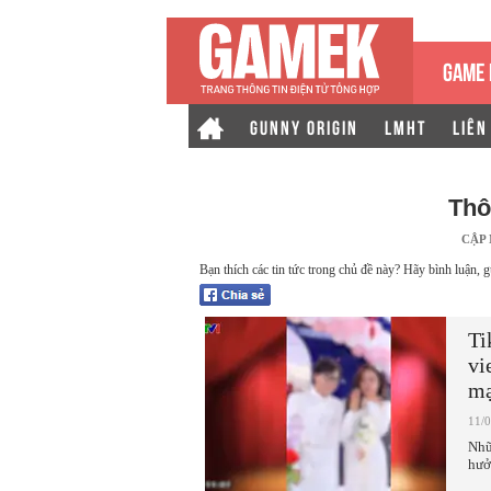
GAME 
GUNNY ORIGIN
LMHT
LIÊN
Thô
CẬP
Bạn thích các tin tức trong chủ đề này? Hãy bình luận, g
Ti
vi
mạ
11/
Nhữ
hưở