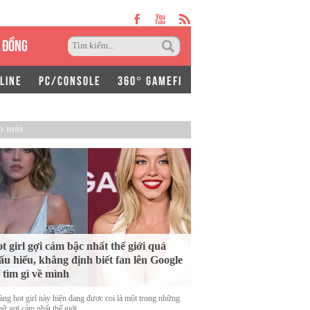
 ĐỒNG
LINE
PC/CONSOLE
360° GAMEFI
n mới
t girl gợi cảm bậc nhất thế giới quá
ấu hiểu, khẳng định biết fan lên Google
 tìm gì về mình
àng hot girl này hiện đang được coi là một trong những
ữ gợi cảm nhất thế giới.