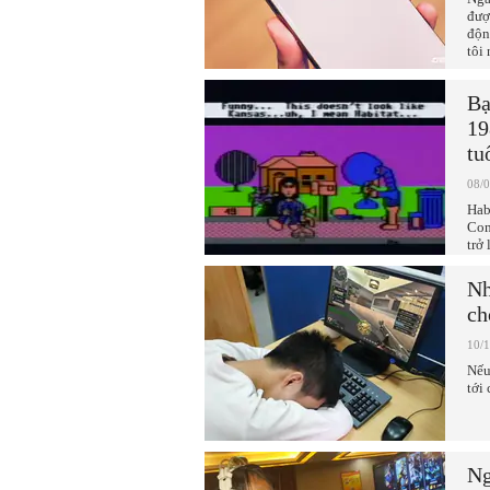
đượ
độn
tôi
Bạ
19
tu
08/
Hab
Com
trở
Nh
ch
10/
Nếu
tới
Ng