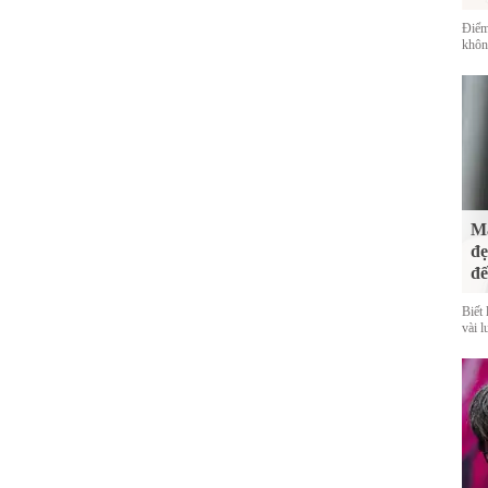
Điểm
không
Mà
đẹ
đế
Biết 
vài l