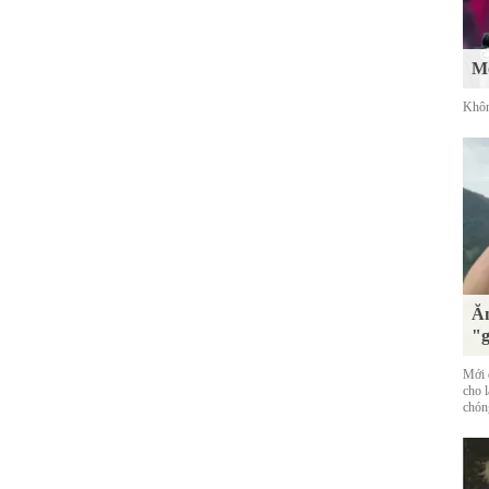
Mố
Khôn
Ăn
"g
Mới đ
cho 
chóng