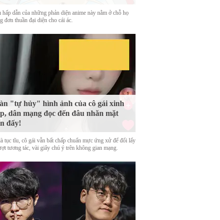
 hấp dẫn của những phản diện anime này nằm ở chỗ họ
 đơn thuần đại diện cho cái ác.
n "tự hủy" hình ảnh của cô gái xinh
p, dân mạng đọc đến đâu nhăn mặt
n đấy!
là tục tĩu, cô gái vẫn bất chấp chuẩn mực ứng xử để đổi lấy
ượt tương tác, vài giây chú ý trên không gian mạng.