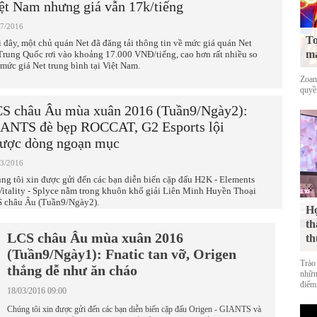
ệt Nam nhưng giá vẫn 17k/tiếng
07/2016
To
 đây, một chủ quán Net đã đăng tải thông tin về mức giá quán Net
mạ
 Trung Quốc rơi vào khoảng 17.000 VNĐ/tiếng, cao hơn rất nhiều so
 mức giá Net trung bình tại Việt Nam.
Zoan
quyề
S châu Âu mùa xuân 2016 (Tuần9/Ngày2):
ANTS đè bẹp ROCCAT, G2 Esports lội
ược dòng ngoạn mục
03/2016
ng tôi xin được gửi đến các bạn diễn biến cặp đấu H2K - Elements
Vitality - Splyce nằm trong khuôn khổ giải Liên Minh Huyền Thoại
 châu Âu (Tuần9/Ngày2).
Họ
th
LCS châu Âu mùa xuân 2016
th
(Tuần9/Ngày1): Fnatic tan vỡ, Origen
Trào
thắng dễ như ăn cháo
nhữn
điểm 
18/03/2016 09:00
Chúng tôi xin được gửi đến các bạn diễn biến cặp đấu Origen - GIANTS và