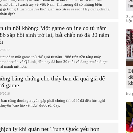
c mở bán và xách tay về Việt Nam. Thị trường đã có những biến
ho
g gì trong 1 tuần qua, và thời gian sắp tới sẽ ra sao? Hãy cùng chúng
 nhận định.
Xuyê
hiện
n tin nổi không: Một game online có từ năm
86 sắp hồi sinh trở lại, bất chấp nó đã 30 năm
ổi
02/2017
itat đã ra mắt game thủ thế giới từ năm 1986 trên nền tảng máy
modore 64 và Q-Link, đến nay đã hơn 30 tuổi và đang muốn được
 lại mạnh mẽ hơn.
Di
đề
ững bằng chứng cho thấy bạn đã quá già để
kh
ơi game
Hot 
10/2016
 bạn cũng thường xuyên gặp phải chúng thì có lẽ đã đến lúc nghĩ
 chuyện "cáo lão về hưu" được rồi đấy.
hịch lý khi quán net Trung Quốc yếu hơn