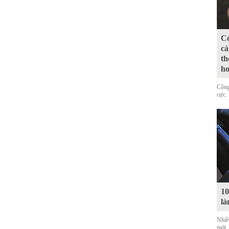
Có
cả
th
ho
Cộng
cực.
10
là
Nhiề
mới,