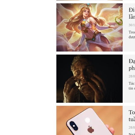
Đi
lầ
30/
Tro
đượ
Đạ
ph
28/
Tác
tin
To
tu
28/
Ngà