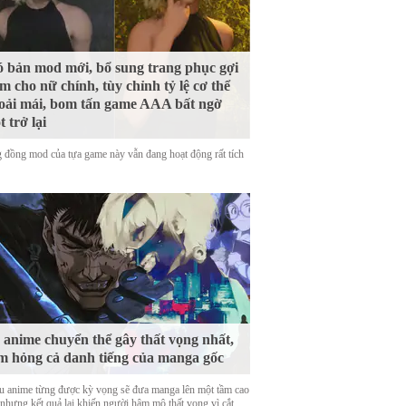
 bản mod mới, bổ sung trang phục gợi
m cho nữ chính, tùy chỉnh tỷ lệ cơ thể
oải mái, bom tấn game AAA bất ngờ
t trở lại
 đồng mod của tựa game này vẫn đang hoạt động rất tích
 anime chuyển thể gây thất vọng nhất,
m hỏng cả danh tiếng của manga gốc
u anime từng được kỳ vọng sẽ đưa manga lên một tầm cao
 nhưng kết quả lại khiến người hâm mộ thất vọng vì cắt