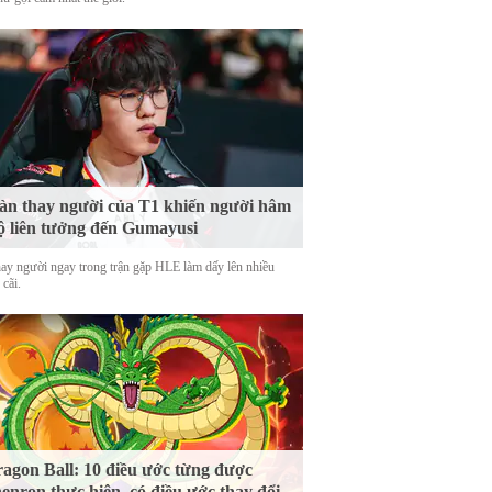
n thay người của T1 khiến người hâm
 liên tưởng đến Gumayusi
hay người ngay trong trận gặp HLE làm dấy lên nhiều
 cãi.
agon Ball: 10 điều ước từng được
enron thực hiện, có điều ước thay đổi