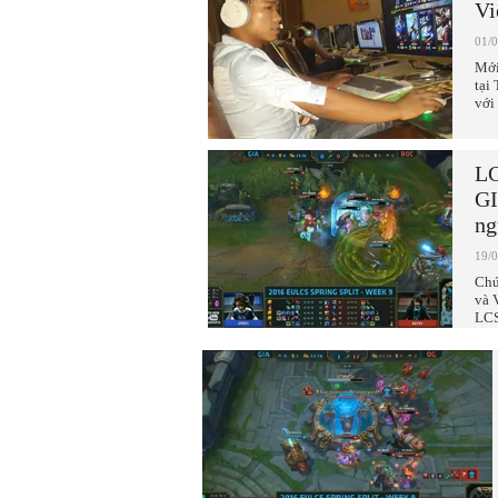
Vi
01/
Mới
tại
với
LC
GI
ng
19/
Chú
và 
LCS