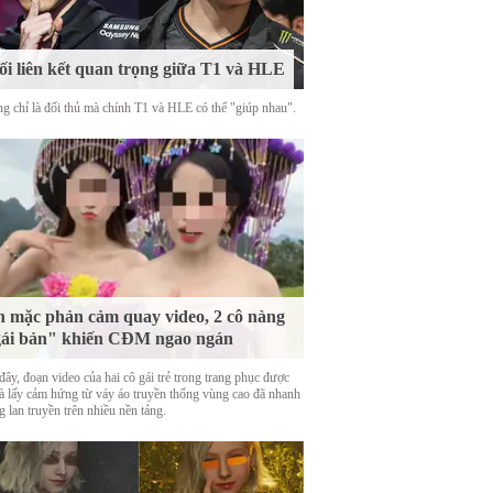
i liên kết quan trọng giữa T1 và HLE
g chỉ là đối thủ mà chính T1 và HLE có thể "giúp nhau".
 mặc phản cảm quay video, 2 cô nàng
ái bản" khiến CĐM ngao ngán
ây, đoạn video của hai cô gái trẻ trong trang phục được
là lấy cảm hứng từ váy áo truyền thống vùng cao đã nhanh
 lan truyền trên nhiều nền tảng.