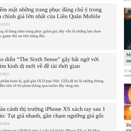
ểm mặt những trang phục đáng chú ý trong
n chỉnh giá lớn nhất của Liên Quân Mobile
12/2023
ng số hàng trăm trang phục giảm giá, đây vẫn là những lựa chọn
c game thủ ưu tiên hàng đầu.
Mà
o diễn “The Sixth Sense” gây bất ngờ với
mộ
im kinh dị mới về đề tài thời gian
T1 t
05/2021
tranh
 phẩm kinh dị, giật gân OLD (tựa Việt: GIÀ) đã hé lộ những thông
 đầu tiên về bộ phim thông qua trailer đầy rùng rợn.
àn cảnh thị trường iPhone XS xách tay sau 1
ần: Tụt giá nhanh, gần chạm ngưỡng giá gốc
09/2018
Dr
y hôm nay (28/9) là tròn 1 tuần kể từ khi iPhone XS và XS Max
Sh