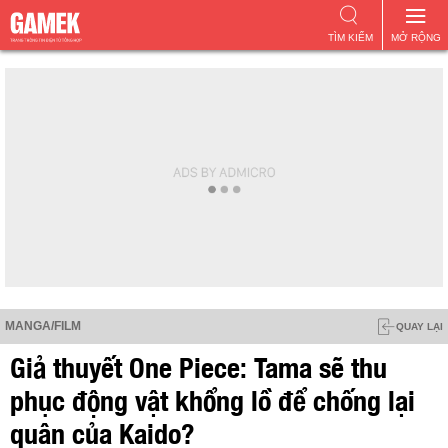
TÌM KIẾM
MỞ RỘNG
MANGA/FILM
QUAY LẠI
Giả thuyết One Piece: Tama sẽ thu
phục động vật khổng lồ để chống lại
quân của Kaido?