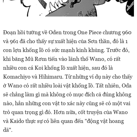
Đoạn hồi tưởng về Oden trong One Piece chương 960
và 961 đã cho thấy sự xuất hiện của Sơn thần, đó là 1
con lợn khổng lồ có sức mạnh kinh khủng. Trước đó,
khi băng Mũ Rơm tiến vào lãnh thổ Wano, có rất
nhiều con cá Koi khổng lồ xuất hiện, sau đó là
Komachiyo và Hihimaru. Từ những ví dụ này cho thấy
ở Wano có rất nhiều loài vật khổng lồ. Tất nhiên, Oda
sẽ chẳng làm gì mà không có mục đích cả đúng không
nào, hẳn những con vật to xác này
cũng sẽ có một vai
trò quan trọng gì đó. Hơn nữa, cốt truyện của Wano
và Kaido thực sự có liên quan đến "động vật hoang
dã".