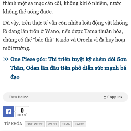
thành một sa mạc cằn cỗi, không khí ô nhiễm, nước
không thể uống được.
Dù vậy, trên thực tế vẫn còn nhiều loài động vật khổng
lồ đang lẩn trốn ở Wano, nếu được Tama thuần hóa,
chúng có thể "báo thù" Kaido và Orochi vì
đã hủy hoại
môi trường.
One Piece 961: Thi triển tuyệt kỹ chém đôi Sơn
Thần, Oden lần đầu tiên phô diễn sức mạnh bá
đạo
Theo
Helino
Copy link
0
CHIA SẺ
TỪ KHÓA
ONE PIECE
WANO
TAMA
KAIDO