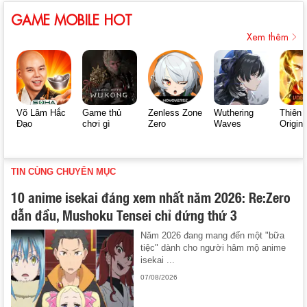
GAME MOBILE HOT
Xem thêm
Võ Lâm Hắc
Game thủ
Zenless Zone
Wuthering
Thiên 
Đạo
chơi gì
Zero
Waves
Origin
TIN CÙNG CHUYÊN MỤC
10 anime isekai đáng xem nhất năm 2026: Re:Zero
dẫn đầu, Mushoku Tensei chỉ đứng thứ 3
Năm 2026 đang mang đến một "bữa
tiệc" dành cho người hâm mộ anime
isekai ...
07/08/2026