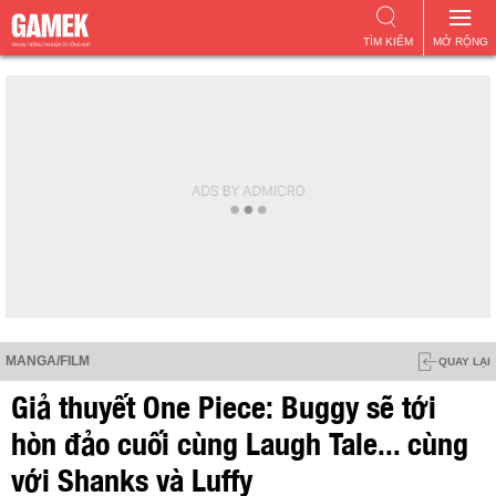
TÌM KIẾM
MỞ RỘNG
MANGA/FILM
QUAY LẠI
Giả thuyết One Piece: Buggy sẽ tới
hòn đảo cuối cùng Laugh Tale... cùng
với Shanks và Luffy