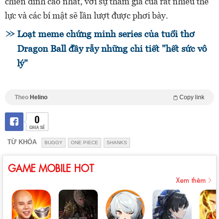
chiến đỉnh cao nhất, với sự tham gia của rất nhiều thế
lực và các bí mật sẽ lần lượt được phơi bày.
Loạt meme chứng minh series của tuổi thơ
Dragon Ball đầy rẫy những chi tiết "hết sức vô
lý"
Theo
Helino
Copy link
0
CHIA SẺ
TỪ KHÓA
BUGGY
ONE PIECE
SHANKS
GAME MOBILE HOT
Xem thêm