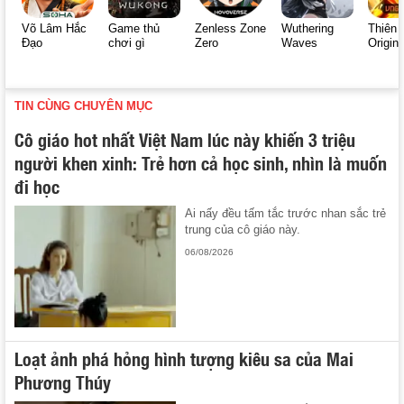
Võ Lâm Hắc
Game thủ
Zenless Zone
Wuthering
Thiên 
Đạo
chơi gì
Zero
Waves
Origin
TIN CÙNG CHUYÊN MỤC
Cô giáo hot nhất Việt Nam lúc này khiến 3 triệu
người khen xinh: Trẻ hơn cả học sinh, nhìn là muốn
đi học
Ai nấy đều tấm tắc trước nhan sắc trẻ
trung của cô giáo này.
06/08/2026
Loạt ảnh phá hỏng hình tượng kiêu sa của Mai
Phương Thúy