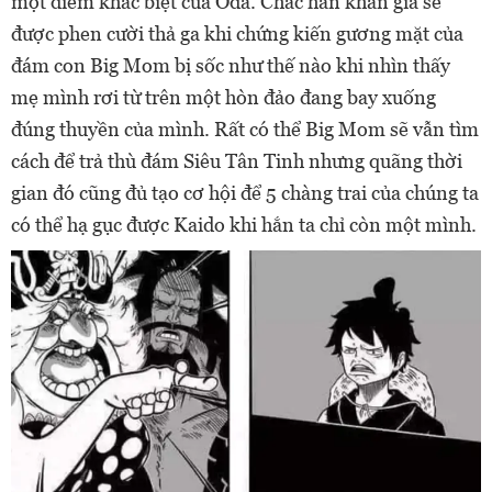
một điểm khác biệt của Oda. Chắc hẳn khán giả sẽ
được phen cười thả ga khi chứng kiến gương mặt của
đám con Big Mom bị sốc như thế nào khi nhìn thấy
mẹ mình rơi từ trên một hòn đảo đang bay xuống
đúng thuyền của mình. Rất có thể Big Mom sẽ vẫn tìm
cách để trả thù đám Siêu Tân Tinh nhưng quãng thời
gian đó cũng đủ tạo cơ hội để 5 chàng trai của chúng ta
có thể hạ gục được Kaido khi hắn ta chỉ còn một mình.