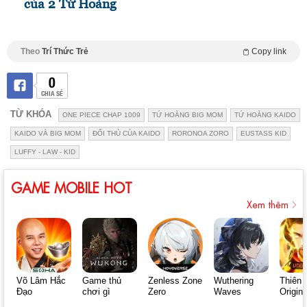
của 2 Tứ Hoàng
Theo
Trí Thức Trẻ
Copy link
0
CHIA SẺ
TỪ KHÓA
ONE PIECE CHAP 1009
TỨ HOÀNG BIG MOM
TỨ HOÀNG KAIDO
KAIDO VÀ BIG MOM
ĐỐI THỦ CỦA KAIDO
RORONOA ZORO
EUSTASS KID
LUFFY - LAW - KID
GAME MOBILE HOT
Xem thêm
Võ Lâm Hắc
Game thủ
Zenless Zone
Wuthering
Thiên 
Đạo
chơi gì
Zero
Waves
Origin