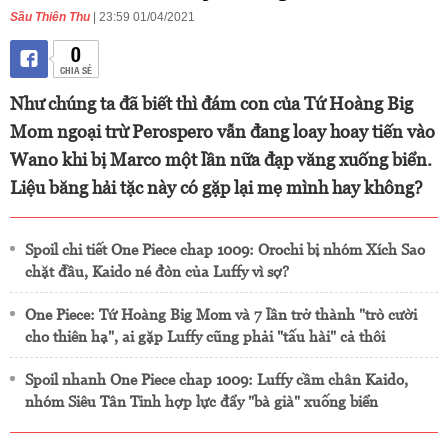
Sầu Thiên Thu
| 23:59 01/04/2021
0
CHIA SẺ
Như chúng ta đã biết thì đám con của Tứ Hoàng Big
Mom ngoại trừ Perospero vẫn đang loay hoay tiến vào
Wano khi bị Marco một lần nữa đạp văng xuống biển.
Liệu băng hải tặc này có gặp lại mẹ mình hay không?
Spoil chi tiết One Piece chap 1009: Orochi bị nhóm Xích Sao
chặt đầu, Kaido né đòn của Luffy vì sợ?
One Piece: Tứ Hoàng Big Mom và 7 lần trở thành "trò cười
cho thiên hạ", ai gặp Luffy cũng phải "tấu hài" cả thôi
Spoil nhanh One Piece chap 1009: Luffy cầm chân Kaido,
nhóm Siêu Tân Tinh hợp lực đẩy "bà già" xuống biển