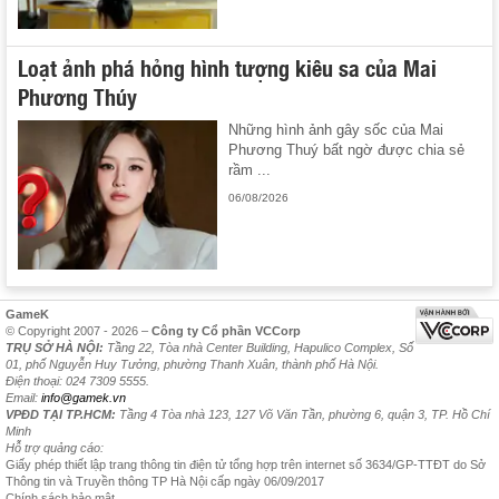
Loạt ảnh phá hỏng hình tượng kiêu sa của Mai
Phương Thúy
Những hình ảnh gây sốc của Mai
Phương Thuý bất ngờ được chia sẻ
rầm ...
06/08/2026
GameK
© Copyright 2007 - 2026 –
Công ty Cổ phần VCCorp
TRỤ SỞ HÀ NỘI:
Tầng 22, Tòa nhà Center Building, Hapulico Complex, Số
01, phố Nguyễn Huy Tưởng, phường Thanh Xuân, thành phố Hà Nội.
Điện thoại: 024 7309 5555.
Email:
info@gamek.vn
VPĐD TẠI TP.HCM:
Tầng 4 Tòa nhà 123, 127 Võ Văn Tần, phường 6, quận 3, TP. Hồ Chí
Minh
Hỗ trợ quảng cáo:
Giấy phép thiết lập trang thông tin điện tử tổng hợp trên internet số 3634/GP-TTĐT do Sở
Thông tin và Truyền thông TP Hà Nội cấp ngày 06/09/2017
Chính sách bảo mật