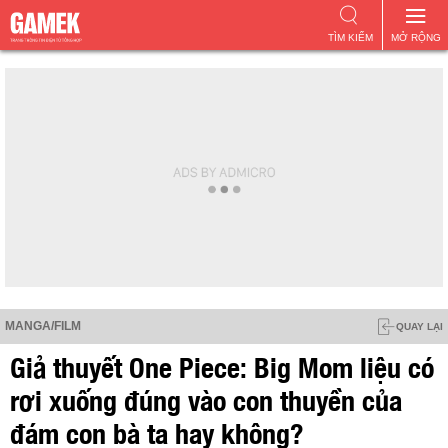
TÌM KIẾM
MỞ RỘNG
MANGA/FILM
QUAY LẠI
Giả thuyết One Piece: Big Mom liệu có
rơi xuống đúng vào con thuyền của
đám con bà ta hay không?