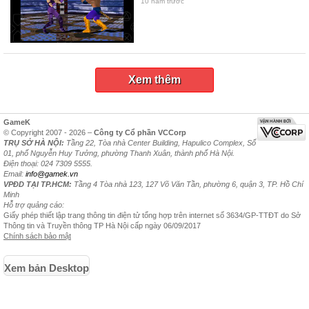
10 năm trước
Xem thêm
GameK
© Copyright 2007 - 2026 –
Công ty Cổ phần VCCorp
TRỤ SỞ HÀ NỘI:
Tầng 22, Tòa nhà Center Building, Hapulico Complex, Số
01, phố Nguyễn Huy Tưởng, phường Thanh Xuân, thành phố Hà Nội.
Điện thoại: 024 7309 5555.
Email:
info@gamek.vn
VPĐD TẠI TP.HCM:
Tầng 4 Tòa nhà 123, 127 Võ Văn Tần, phường 6, quận 3, TP. Hồ Chí
Minh
Hỗ trợ quảng cáo:
Giấy phép thiết lập trang thông tin điện tử tổng hợp trên internet số 3634/GP-TTĐT do Sở
Thông tin và Truyền thông TP Hà Nội cấp ngày 06/09/2017
Chính sách bảo mật
Xem bản Desktop