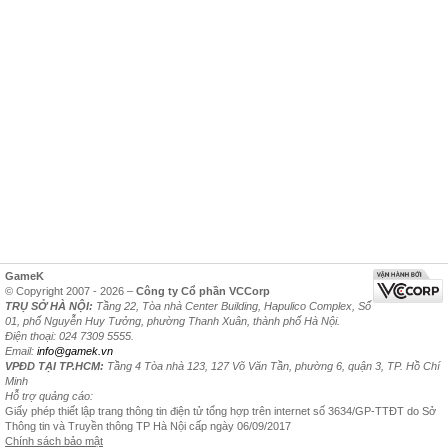
GameK
© Copyright 2007 - 2026 –
Công ty Cổ phần VCCorp
TRỤ SỞ HÀ NỘI:
Tầng 22, Tòa nhà Center Building, Hapulico Complex, Số
01, phố Nguyễn Huy Tưởng, phường Thanh Xuân, thành phố Hà Nội.
Điện thoại: 024 7309 5555.
Email:
info@gamek.vn
VPĐD TẠI TP.HCM:
Tầng 4 Tòa nhà 123, 127 Võ Văn Tần, phường 6, quận 3, TP. Hồ Chí
Minh
Hỗ trợ quảng cáo:
Giấy phép thiết lập trang thông tin điện tử tổng hợp trên internet số 3634/GP-TTĐT do Sở
Thông tin và Truyền thông TP Hà Nội cấp ngày 06/09/2017
Chính sách bảo mật