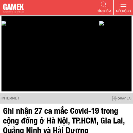
TÌM KIẾM
MỞ RỘNG
INTERNET
QUAY LẠI
Ghi nhận 27 ca mắc Covid-19 trong
cộng đồng ở Hà Nội, TP.HCM, Gia Lai,
Quảng Ninh và Hải Dương