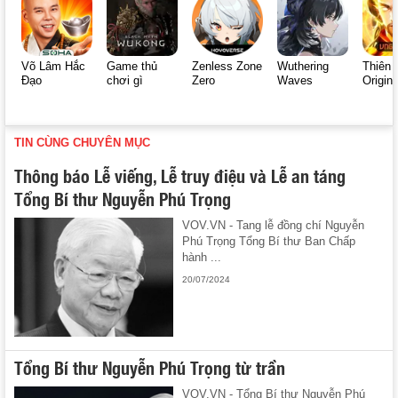
Võ Lâm Hắc
Game thủ
Zenless Zone
Wuthering
Thiên 
Đạo
chơi gì
Zero
Waves
Origin
TIN CÙNG CHUYÊN MỤC
Thông báo Lễ viếng, Lễ truy điệu và Lễ an táng
Tổng Bí thư Nguyễn Phú Trọng
VOV.VN - Tang lễ đồng chí Nguyễn
Phú Trọng Tổng Bí thư Ban Chấp
hành ...
20/07/2024
Tổng Bí thư Nguyễn Phú Trọng từ trần
VOV.VN - Tổng Bí thư Nguyễn Phú