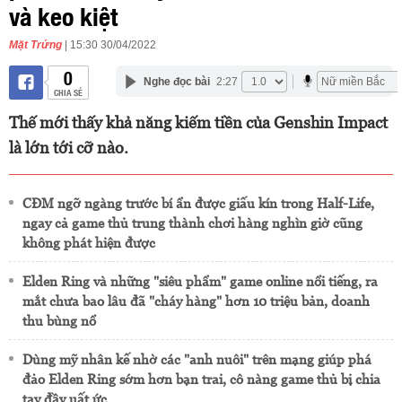
và keo kiệt
Mặt Trứng
| 15:30 30/04/2022
0
Nghe đọc bài
2:27
CHIA SẺ
Thế mới thấy khả năng kiếm tiền của Genshin Impact
là lớn tới cỡ nào.
CĐM ngỡ ngàng trước bí ẩn được giấu kín trong Half-Life,
ngay cả game thủ trung thành chơi hàng nghìn giờ cũng
không phát hiện được
Elden Ring và những "siêu phẩm" game online nổi tiếng, ra
mắt chưa bao lâu đã "cháy hàng" hơn 10 triệu bản, doanh
thu bùng nổ
Dùng mỹ nhân kế nhờ các "anh nuôi" trên mạng giúp phá
đảo Elden Ring sớm hơn bạn trai, cô nàng game thủ bị chia
tay đầy uất ức