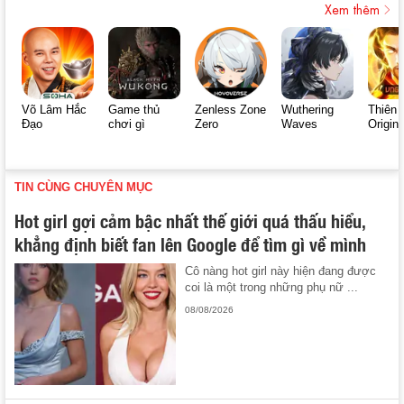
Xem thêm
Võ Lâm Hắc
Game thủ
Zenless Zone
Wuthering
Thiên 
Đạo
chơi gì
Zero
Waves
Origin
TIN CÙNG CHUYÊN MỤC
Hot girl gợi cảm bậc nhất thế giới quá thấu hiểu,
khẳng định biết fan lên Google để tìm gì về mình
Cô nàng hot girl này hiện đang được
coi là một trong những phụ nữ ...
08/08/2026