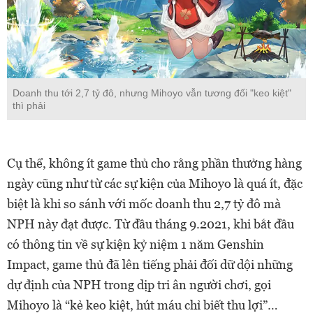
Doanh thu tới 2,7 tỷ đô, nhưng Mihoyo vẫn tương đối "keo kiệt"
thì phải
Cụ thể, không ít game thủ cho rằng phần thưởng hàng
ngày cũng như từ các sự kiện của Mihoyo là quá ít, đặc
biệt là khi so sánh với mốc doanh thu 2,7 tỷ đô mà
NPH này đạt được. Từ đầu tháng 9.2021, khi bắt đầu
có thông tin về sự kiện kỷ niệm 1 năm Genshin
Impact, game thủ đã lên tiếng phải đối dữ dội những
dự định của NPH trong dịp tri ân người chơi, gọi
Mihoyo là “kẻ keo kiệt, hút máu chỉ biết thu lợi”…