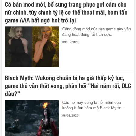
Có bản mod mới, bổ sung trang phục gợi cảm cho
nữ chính, tùy chỉnh tỷ lệ cơ thể thoải mái, bom tấn
game AAA bất ngờ hot trở lại
Cộng đồng mod của tựa game này vẫn
đang hoạt động rất tích cực.
08/08/2026
Black Myth: Wukong chuẩn bị hạ giá thấp kỷ lục,
game thủ vẫn thất vọng, phản hồi "Hai năm rồi, DLC
đâu?"
Câu hỏi này cũng là nỗi niềm của
không ít fan hâm mộ Black Myth: ...
08/08/2026