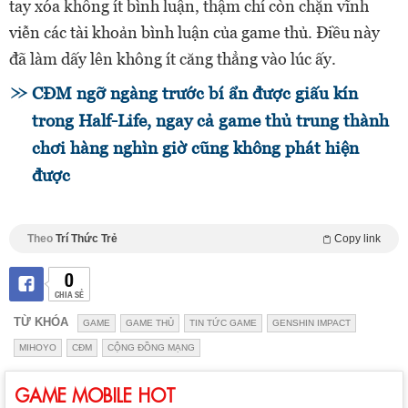
tay xóa không ít bình luận, thậm chí còn chặn vĩnh
viễn các tài khoản bình luận của game thủ. Điều này
đã làm dấy lên không ít căng thẳng vào lúc ấy.
CĐM ngỡ ngàng trước bí ẩn được giấu kín
trong Half-Life, ngay cả game thủ trung thành
chơi hàng nghìn giờ cũng không phát hiện
được
Theo
Trí Thức Trẻ
Copy link
0
CHIA SẺ
TỪ KHÓA
GAME
GAME THỦ
TIN TỨC GAME
GENSHIN IMPACT
MIHOYO
CĐM
CỘNG ĐỒNG MẠNG
GAME MOBILE HOT