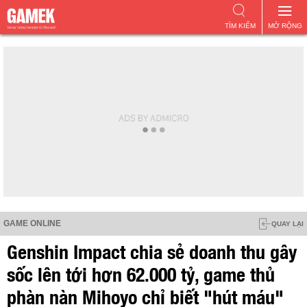
TÌM KIẾM
MỞ RỘNG
GAME ONLINE
QUAY LẠI
Genshin Impact chia sẻ doanh thu gây
sốc lên tới hơn 62.000 tỷ, game thủ
phàn nàn Mihoyo chỉ biết "hút máu"