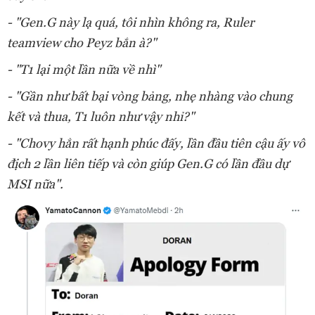
- "Gen.G này lạ quá, tôi nhìn không ra, Ruler
teamview cho Peyz bắn à?"
- "T1 lại một lần nữa về nhì"
- "Gần như bất bại vòng bảng, nhẹ nhàng vào chung
kết và thua, T1 luôn như vậy nhỉ?"
- "Chovy hẳn rất hạnh phúc đấy, lần đầu tiên cậu ấy vô
địch 2 lần liên tiếp và còn giúp Gen.G có lần đầu dự
MSI nữa".