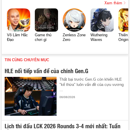
Xem thêm
Võ Lâm Hắc
Game thủ
Zenless Zone
Wuthering
Thiên 
Đạo
chơi gì
Zero
Waves
Origin
TIN CÙNG CHUYÊN MỤC
HLE nối tiếp vấn đề của chính Gen.G
Thất bại trước Gen.G còn khiến HLE
"kế thừa" luôn vấn đề của cựu vương
...
06/08/2026
Lịch thi đấu LCK 2026 Rounds 3-4 mới nhất: Tuần