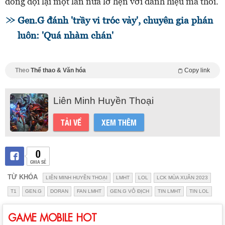
đồng đội lại một lần nữa lỡ hẹn với danh hiệu mà thôi.
Gen.G đánh 'trầy vi tróc vảy', chuyên gia phán
luôn: 'Quá nhàm chán'
Theo
Thể thao & Văn hóa
Copy link
Liên Minh Huyền Thoại
TẢI VỀ
XEM THÊM
0
CHIA SẺ
TỪ KHÓA
LIÊN MINH HUYỀN THOẠI
LMHT
LOL
LCK MÙA XUÂN 2023
T1
GEN.G
DORAN
FAN LMHT
GEN.G VÔ ĐỊCH
TIN LMHT
TIN LOL
GAME MOBILE HOT