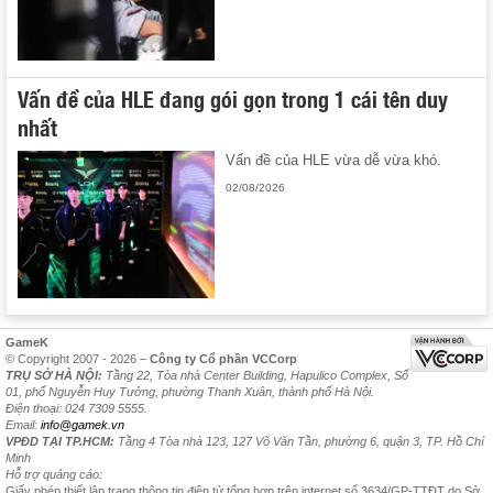
Vấn đề của HLE đang gói gọn trong 1 cái tên duy
nhất
Vấn đề của HLE vừa dễ vừa khó.
02/08/2026
GameK
© Copyright 2007 - 2026 –
Công ty Cổ phần VCCorp
TRỤ SỞ HÀ NỘI:
Tầng 22, Tòa nhà Center Building, Hapulico Complex, Số
01, phố Nguyễn Huy Tưởng, phường Thanh Xuân, thành phố Hà Nội.
Điện thoại: 024 7309 5555.
Email:
info@gamek.vn
VPĐD TẠI TP.HCM:
Tầng 4 Tòa nhà 123, 127 Võ Văn Tần, phường 6, quận 3, TP. Hồ Chí
Minh
Hỗ trợ quảng cáo:
Giấy phép thiết lập trang thông tin điện tử tổng hợp trên internet số 3634/GP-TTĐT do Sở