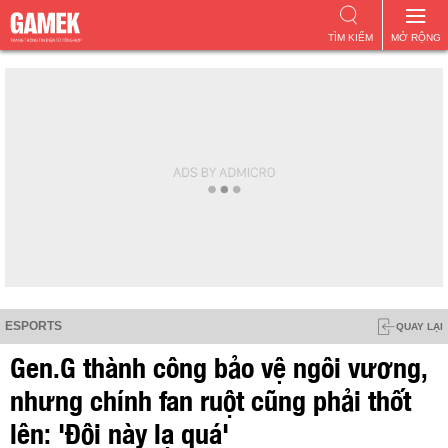
TÌM KIẾM
MỞ RỘNG
ESPORTS
QUAY LẠI
Gen.G thành công bảo vệ ngôi vương,
nhưng chính fan ruột cũng phải thốt
lên: 'Đội này lạ quá'