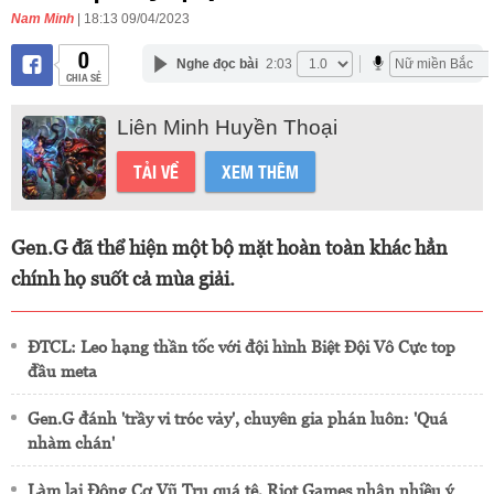
Nam Minh
| 18:13 09/04/2023
0
Nghe đọc bài
2:03
CHIA SẺ
Liên Minh Huyền Thoại
TẢI VỀ
XEM THÊM
Gen.G đã thể hiện một bộ mặt hoàn toàn khác hẳn
chính họ suốt cả mùa giải.
ĐTCL: Leo hạng thần tốc với đội hình Biệt Đội Vô Cực top
đầu meta
Gen.G đánh 'trầy vi tróc vảy', chuyên gia phán luôn: 'Quá
nhàm chán'
Làm lại Động Cơ Vũ Trụ quá tệ, Riot Games nhận nhiều ý