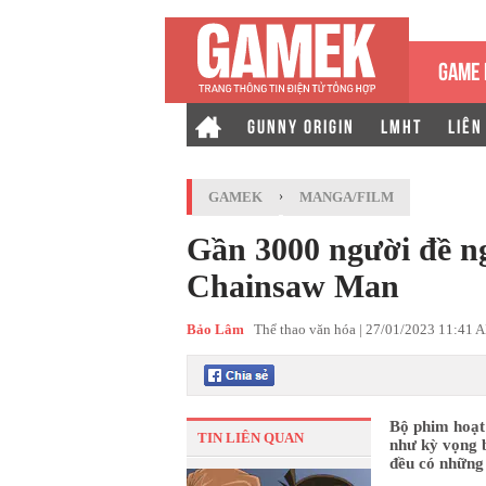
GAME 
GUNNY ORIGIN
LMHT
LIÊN
GAMEK
›
MANGA/FILM
Gần 3000 người đề ng
Chainsaw Man
Bảo Lâm
Thể thao văn hóa |
27/01/2023 11:41 
Bộ phim hoạt
TIN LIÊN QUAN
như kỳ vọng 
đều có những 