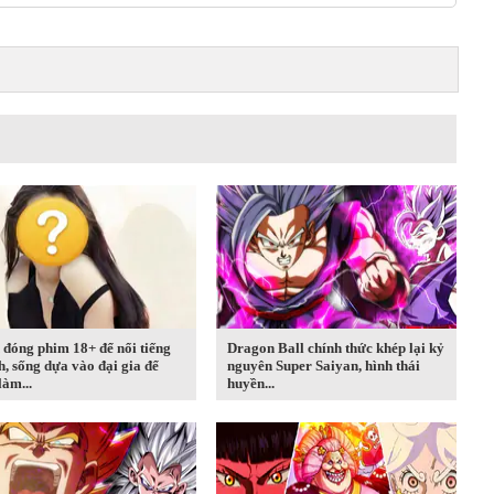
đóng phim 18+ để nổi tiếng
Dragon Ball chính thức khép lại kỷ
, sống dựa vào đại gia để
nguyên Super Saiyan, hình thái
làm...
huyền...