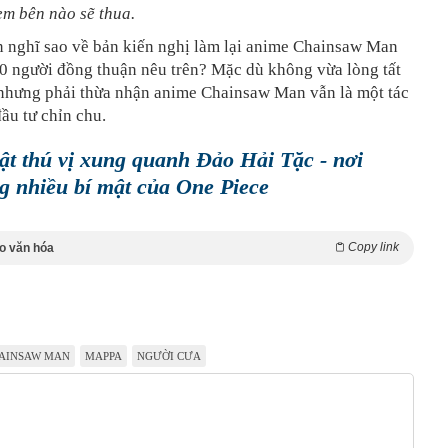
em bên nào sẽ thua.
n nghĩ sao về bản kiến nghị làm lại anime Chainsaw Man
00 người đồng thuận nêu trên? Mặc dù không vừa lòng tất
 nhưng phải thừa nhận anime Chainsaw Man vẫn là một tác
ầu tư chỉn chu.
hật thú vị xung quanh Đảo Hải Tặc - nơi
g nhiều bí mật của One Piece
Copy link
o văn hóa
AINSAW MAN
MAPPA
NGƯỜI CƯA