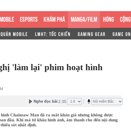
MOBILE
ESPORTS
KHÁM PHÁ
MANGA/FILM
HÓNG
CỘNG
 QUÂN MOBILE
LMHT: TỐC CHIẾN
GAMING GEAR
GAME ON
hị 'làm lại' phim hoạt hình
AM
2:35
Nghe đọc bài
 hình Chainsaw Man đã ra mắt khán giả nhưng không được
ban đầu. Khi mà từ khâu hình ảnh, âm thanh cho đến nội dung
thiếu sót nhất định.