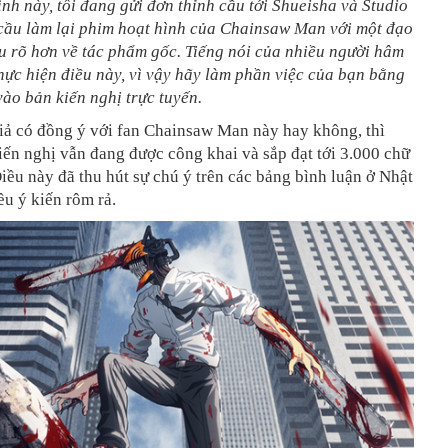
ình này, tôi đang gửi đơn thỉnh cầu tới Shueisha và Studio
ầu làm lại phim hoạt hình của Chainsaw Man với một đạo
u rõ hơn về tác phẩm gốc. Tiếng nói của nhiều người hâm
hực hiện điều này, vì vậy hãy làm phần việc của bạn bằng
vào bản kiến nghị trực tuyến.
iả có đồng ý với fan Chainsaw Man này hay không, thì
iến nghị vẫn đang được công khai và sắp đạt tới 3.000 chữ
iều này đã thu hút sự chú ý trên các bảng bình luận ở Nhật
ều ý kiến rôm rả.