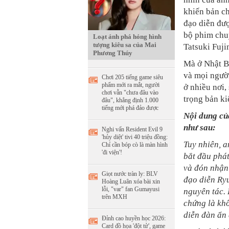
khiến bản c
đạo diễn đượ
bộ phim chu
Loạt ảnh phá hỏng hình
tượng kiêu sa của Mai
Tatsuki Fuji
Phương Thúy
Mà ở Nhật B
và mọi ngườ
Chơi 205 tiếng game siêu
phẩm mới ra mắt, người
ở nhiều nơi,
chơi vẫn "chưa đâu vào
trọng bản ki
đâu", khẳng định 1.000
tiếng mới phá đảo được
Nội dung củ
như sau:
Nghi vấn Resident Evil 9
'hủy diệt' tivi 40 triệu đồng:
Tuy nhiên, a
Chỉ cần bóp cò là màn hình
'đi viện'!
bắt đầu phát
và đón nhận
Giọt nước tràn ly: BLV
đạo diễn Ry
Hoàng Luân xóa bài xin
lỗi, "var" fan Gumayusi
nguyên tác. 
trên MXH
chứng là khô
diễn đàn ẩn
Đỉnh cao huyền học 2026:
Card đồ họa 'đột tử', game