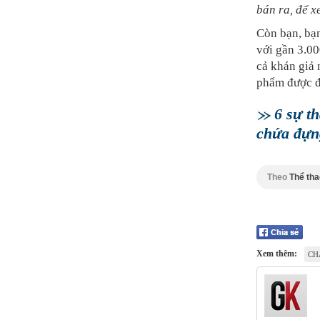
bán ra, để x
Còn bạn, bạ
với gần 3.0
cả khán giả
phẩm được đ
6 sự t
chứa đựn
Theo
Thể tha
Xem thêm:
CH