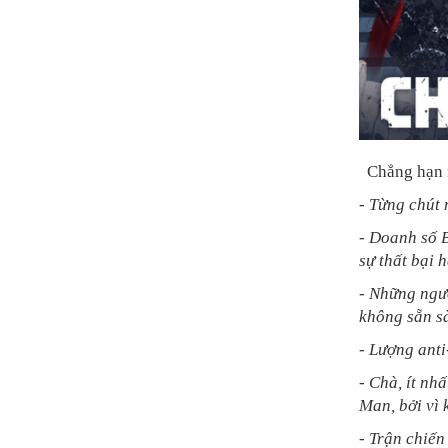
Chẳng hạn 
- Từng chút 
- Doanh số B
sự thất bại 
- Những ngư
không sẵn sà
- Lượng anti
- Chà, ít nh
Man, bởi vì 
- Trận chiến