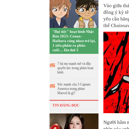
Vào giữa thá
đồng ý ký t
yêu cầu hãn
thể Chainsa
"Đại tiệc" hoạt hình Nhật
Bản 2023: Conan -
Haibara cùng nhau trở lại,
1 siêu phẩm ra phần
cuối… lần thứ 3
7 bà mẹ mạnh mẽ và đầy
quyền lực trong phim hoạt
hình
Sức mạnh của 3 Captain
America trong phim
Marvel là gì?
TIN ĐÁNG ĐỌC
Người hâm m
nhìn của an