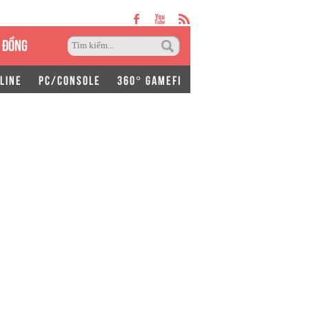
 ĐỒNG
LINE
PC/CONSOLE
360° GAMEFI