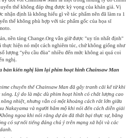
huyển thể không đáp ứng được kỳ vọng của khán giả. Vị
c nhận định là không hiểu gì về tác phẩm nên đã làm ra 1
yển thể không phù hợp với tác phẩm gốc của họa sĩ
moto.
ản, nền tảng Change.Org vẫn giữ được "uy tín nhất định"
i thực hiện nó một cách nghiêm túc, chứ không giống như
 số lượng "yêu cầu đùa" nhiều đến mức không ai quá coi
ến nghị.
a bản kiến nghị làm lại phim hoạt hình Chainsaw Man
nime chuyển thể Chainsaw Man đã gây tranh cãi kể từ khi
 sóng. Lý do là mặc dù phim hoạt hình có chất lượng cao
 nồng nhiệt, nhưng vẫn có một khoảng cách rất lớn giữa
uu Nakayama và người hâm mộ khi nói đến cách diễn giải
Không ngoa khi nói rằng dự án đã thất bại thực sự, bằng
ng có sự nổi tiếng đáng chú ý trên mạng xã hội và các
 danh.