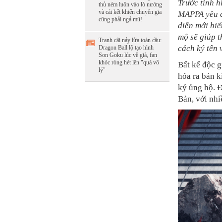
Trước tình h
thủ ném luôn vào lò nướng
và cái kết khiến chuyên gia
MAPPA yêu c
cũng phải ngả mũ!
diễn mới hiể
mộ sẽ giúp t
Tranh cãi nảy lửa toàn cầu:
cách ký tên 
Dragon Ball lộ tạo hình
Son Goku lúc về già, fan
khóc ròng hét lên "quá vô
Bất kể độc g
lý"
hóa ra bản k
ký ủng hộ. Đ
Bản, với nhi