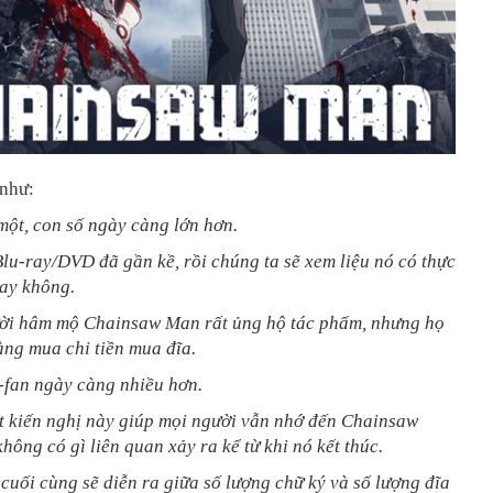
như:
một, con số ngày càng lớn hơn.
lu-ray/DVD đã gần kề, rồi chúng ta sẽ xem liệu nó có thực
hay không.
ời hâm mộ Chainsaw Man rất ủng hộ tác phẩm, nhưng họ
ng mua chi tiền mua đĩa.
-fan ngày càng nhiều hơn.
ất kiến nghị này giúp mọi người vẫn nhớ đến Chainsaw
không có gì liên quan xảy ra kể từ khi nó kết thúc.
 cuối cùng sẽ diễn ra giữa số lượng chữ ký và số lượng đĩa