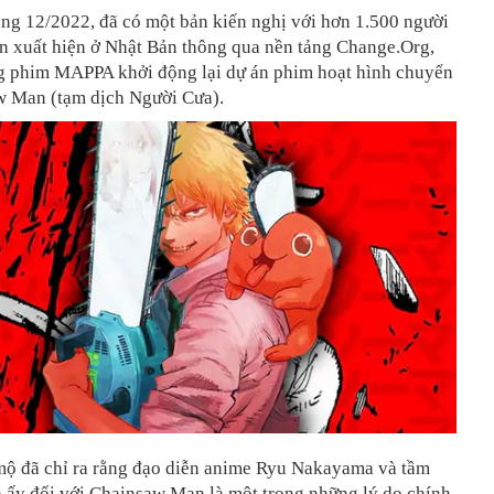
ng 12/2022, đã có một bản kiến nghị với hơn 1.500 người
ên xuất hiện ở Nhật Bản thông qua nền tảng Change.Org,
g phim MAPPA khởi động lại dự án phim hoạt hình chuyển
w Man (tạm dịch Người Cưa).
ộ đã chỉ ra rằng đạo diễn anime Ryu Nakayama và tầm
h ấy đối với Chainsaw Man là một trong những lý do chính