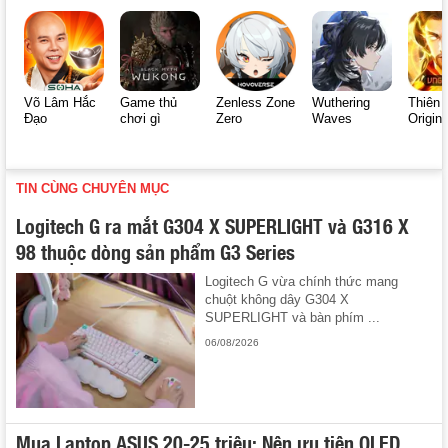
Võ Lâm Hắc
Game thủ
Zenless Zone
Wuthering
Thiên 
Đạo
chơi gì
Zero
Waves
Origin
TIN CÙNG CHUYÊN MỤC
Logitech G ra mắt G304 X SUPERLIGHT và G316 X
98 thuộc dòng sản phẩm G3 Series
Logitech G vừa chính thức mang
chuột không dây G304 X
SUPERLIGHT và bàn phím ...
06/08/2026
Mua Laptop ASUS 20-25 triệu: Nên ưu tiên OLED,