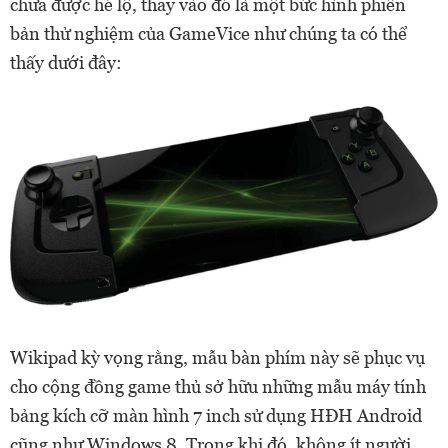
chưa được hé lộ, thay vào đó là một bức hình phiên
bản thử nghiệm của GameVice như chúng ta có thể
thấy dưới đây:
Wikipad kỳ vọng rằng, mẫu bàn phím này sẽ phục vụ
cho cộng đồng game thủ sở hữu những mẫu máy tính
bảng kích cỡ màn hình 7 inch sử dụng HĐH Android
cũng như Windows 8. Trong khi đó, không ít người