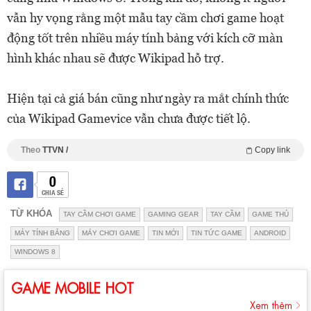
vẫn hy vọng rằng một mẫu tay cầm chơi game hoạt
động tốt trên nhiều máy tính bảng với kích cỡ màn
hình khác nhau sẽ được Wikipad hỗ trợ.
Hiện tại cả giá bán cũng như ngày ra mắt chính thức
của Wikipad Gamevice vẫn chưa được tiết lộ.
Theo
TTVN /
Copy link
0
CHIA SẺ
TỪ KHÓA
TAY CẦM CHƠI GAME
GAMING GEAR
TAY CẦM
GAME THỦ
MÁY TÍNH BẢNG
MÁY CHƠI GAME
TIN MỚI
TIN TỨC GAME
ANDROID
WINDOWS 8
GAME MOBILE HOT
Xem thêm