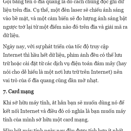
Gọi bằng tên ổ đĩa quang là do cách chúng đọc ghi dữ
liệu trên đĩa. Cụ thể, một đèn laser sẽ chiếu ánh sáng
vào bề mặt, và một cảm biến sẽ đo lượng ánh sáng bật
ngược trở lại từ một điểm nào đó trên đĩa và giải mã ra
dữ liệu.
Ngày nay, với sự phát triển của tốc độ truy cập
Internet thì hầu hết dữ liệu, phim ảnh đều có thể lưu
trữ hoặc cài đặt từ các dịch vụ điện toán đám mây (hay
nói cho dễ hiểu là một nơi lưu trữ trên Internet) nên
vai trò của ổ đĩa quang cũng dần mờ nhạt.
7. Card mạng
Khi sở hữu máy tính, ắt hẳn bạn sẽ muốn dùng nó để
kết nối Internet và điều đó có nghĩa là bạn muốn máy
tính của mình sở hữu một card mạng.
Hầu hết máy tính ngày nay đều được tích hợp ít nhất