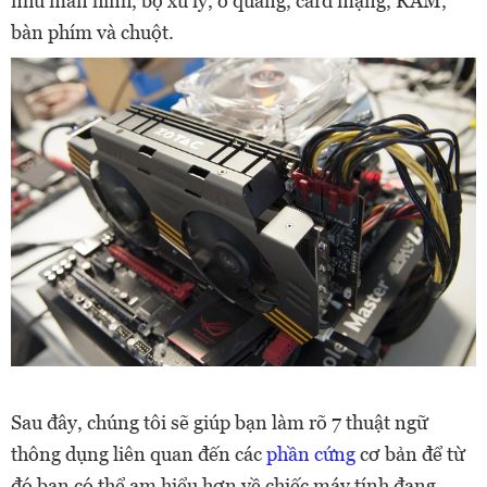
như màn hình, bộ xử lý, ổ quang, card mạng, RAM,
bàn phím và chuột.
Sau đây, chúng tôi sẽ giúp bạn làm rõ 7 thuật ngữ
thông dụng liên quan đến các
phần cứng
cơ bản để từ
đó bạn có thể am hiểu hơn về chiếc máy tính đang