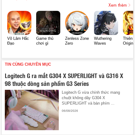
Xem thêm
Võ Lâm Hắc
Game thủ
Zenless Zone
Wuthering
Thiên 
Đạo
chơi gì
Zero
Waves
Origin
TIN CÙNG CHUYÊN MỤC
Logitech G ra mắt G304 X SUPERLIGHT và G316 X
98 thuộc dòng sản phẩm G3 Series
Logitech G vừa chính thức mang
chuột không dây G304 X
SUPERLIGHT và bàn phím ...
06/08/2026