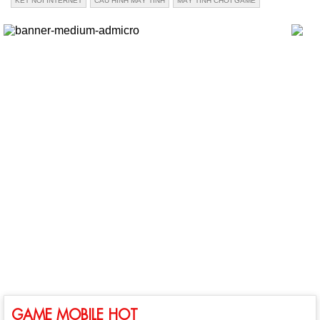
KẾT NỐI INTERNET
CẤU HÌNH MÁY TÍNH
MÁY TÍNH CHƠI GAME
GAME MOBILE HOT