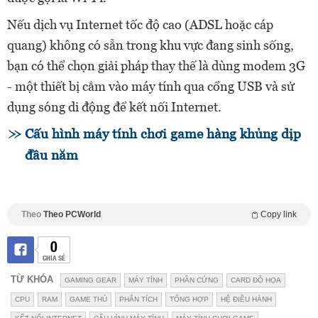
Nếu dịch vụ Internet tốc độ cao (ADSL hoặc cáp
quang) không có sẵn trong khu vực đang sinh sống,
bạn có thể chọn giải pháp thay thế là dùng modem 3G
- một thiết bị cắm vào máy tính qua cổng USB và sử
dụng sóng di động để kết nối Internet.
Cấu hình máy tính chơi game hàng khủng dịp
đầu năm
Theo
Theo PCWorld
Copy link
0
CHIA SẺ
TỪ KHÓA
GAMING GEAR
MÁY TÍNH
PHẦN CỨNG
CARD ĐỒ HỌA
CPU
RAM
GAME THỦ
PHÂN TÍCH
TỔNG HỢP
HỆ ĐIỀU HÀNH