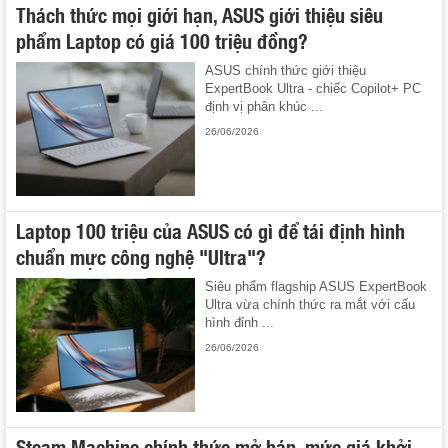
Thách thức mọi giới hạn, ASUS giới thiệu siêu
phẩm Laptop có giá 100 triệu đồng?
ASUS chính thức giới thiệu
ExpertBook Ultra - chiếc Copilot+ PC
định vị phân khúc ...
26/06/2026
Laptop 100 triệu của ASUS có gì để tái định hình
chuẩn mực công nghệ "Ultra"?
Siêu phẩm flagship ASUS ExpertBook
Ultra vừa chính thức ra mắt với cấu
hình đỉnh ...
26/06/2026
Steam Machine chính thức mở bán, mức giá khởi