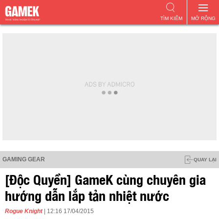
TÌM KIẾM
MỞ RỘNG
GAMING GEAR
QUAY LẠI
[Độc Quyền] GameK cùng chuyên gia
hướng dẫn lắp tản nhiệt nước
Rogue Knight
| 12:16 17/04/2015