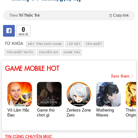
Theo
Trí Thức Trẻ
Copy link
0
CHIA SẺ
TỪ KHÓA
MÁY TÍNH CHƠI GAME
LẮP ĐẶT
TẢN NHIỆT
TẢN NHIỆT NƯỚC
CHUYÊN GIA
GAME THỦ
GAME MOBILE HOT
Xem thêm
Võ Lâm Hắc
Game thủ
Zenless Zone
Wuthering
Thiên 
Đạo
chơi gì
Zero
Waves
Origin
TIN CÙNG CHUYÊN MỤC