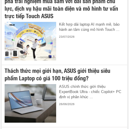
phá trải nghiệm mua sắm với dải sản phẩm chủ
lực, dịch vụ hậu mãi toàn diện và mô hình tư vấn
trực tiếp Touch ASUS
Kết hợp dải laptop AI mạnh mẽ, bảo
hành an tâm cùng mô hình Touch ...
23/07/2026
Thách thức mọi giới hạn, ASUS giới thiệu siêu
phẩm Laptop có giá 100 triệu đồng?
ASUS chính thức giới thiệu
ExpertBook Ultra - chiếc Copilot+ PC
định vị phân khúc ...
26/06/2026