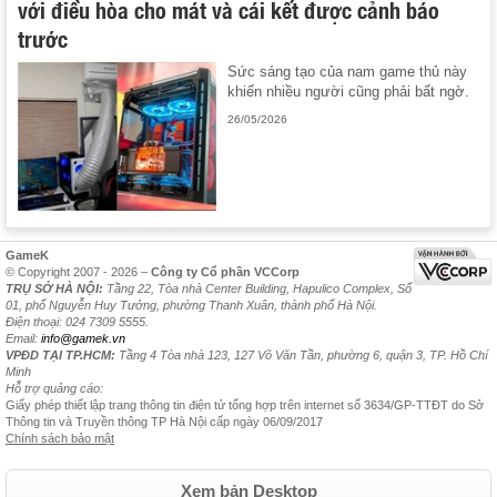
với điều hòa cho mát và cái kết được cảnh báo
trước
Sức sáng tạo của nam game thủ này
khiến nhiều người cũng phải bất ngờ.
26/05/2026
GameK
© Copyright 2007 - 2026 –
Công ty Cổ phần VCCorp
TRỤ SỞ HÀ NỘI:
Tầng 22, Tòa nhà Center Building, Hapulico Complex, Số
01, phố Nguyễn Huy Tưởng, phường Thanh Xuân, thành phố Hà Nội.
Điện thoại: 024 7309 5555.
Email:
info@gamek.vn
VPĐD TẠI TP.HCM:
Tầng 4 Tòa nhà 123, 127 Võ Văn Tần, phường 6, quận 3, TP. Hồ Chí
Minh
Hỗ trợ quảng cáo:
Giấy phép thiết lập trang thông tin điện tử tổng hợp trên internet số 3634/GP-TTĐT do Sở
Thông tin và Truyền thông TP Hà Nội cấp ngày 06/09/2017
Chính sách bảo mật
Xem bản Desktop