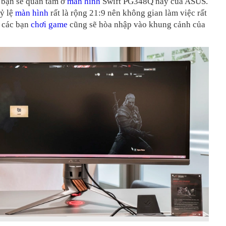
 bạn sẽ quan tâm ở
màn hình
Swift PG348Q này của ASUS.
tỷ lệ
màn hình
rất là rộng 21:9 nên không gian làm việc rất
à các bạn
chơi game
cũng sẽ hòa nhập vào khung cảnh của