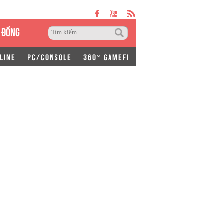
 ĐỒNG
LINE
PC/CONSOLE
360° GAMEFI