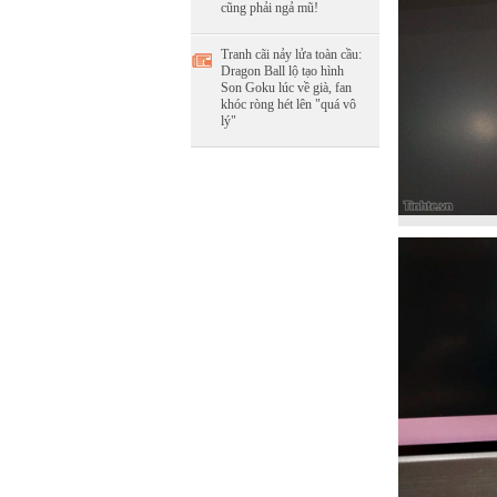
cũng phải ngả mũ!
Tranh cãi nảy lửa toàn cầu:
Dragon Ball lộ tạo hình
Son Goku lúc về già, fan
khóc ròng hét lên "quá vô
lý"