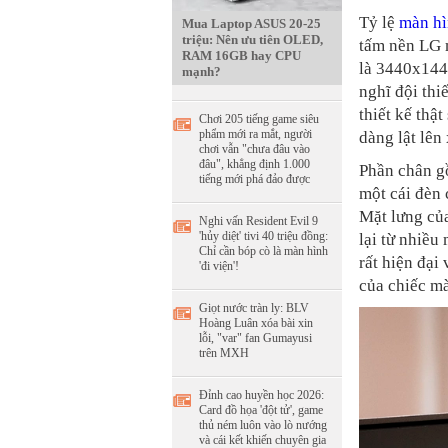
Tỷ lệ
màn h
Mua Laptop ASUS 20-25
triệu: Nên ưu tiên OLED,
tấm nền LG m
RAM 16GB hay CPU
là 3440x1440
mạnh?
nghĩ đội thi
thiết kế thậ
Chơi 205 tiếng game siêu
phẩm mới ra mắt, người
dàng lật lên
chơi vẫn "chưa đâu vào
đâu", khẳng định 1.000
Phần chân gồ
tiếng mới phá đảo được
một cái đèn
Mặt lưng của
Nghi vấn Resident Evil 9
'hủy diệt' tivi 40 triệu đồng:
lại từ nhiều
Chỉ cần bóp cò là màn hình
rất hiện đại
'đi viện'!
của chiếc mà
Giọt nước tràn ly: BLV
Hoàng Luân xóa bài xin
lỗi, "var" fan Gumayusi
trên MXH
Đỉnh cao huyền học 2026:
Card đồ họa 'đột tử', game
thủ ném luôn vào lò nướng
và cái kết khiến chuyên gia