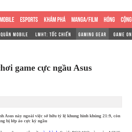
MOBILE
ESPORTS
KHÁM PHÁ
MANGA/FILM
HÓNG
CỘNG
 QUÂN MOBILE
LMHT: TỐC CHIẾN
GAMING GEAR
GAME ON
hơi game cực ngầu Asus
h Asus này ngoài việc sở hữu tỷ lệ khung hình khủng 21:9, còn
ng bị lớp áo cực kỳ ngầu