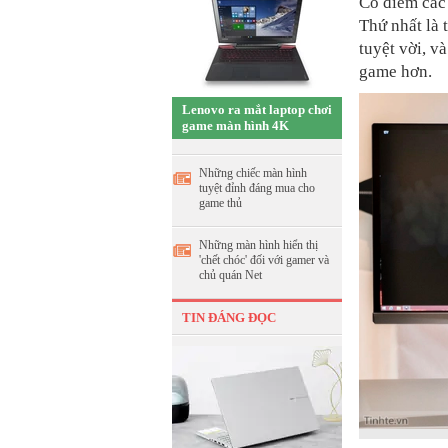
Có điểm các
Thứ nhất là 
tuyệt vời, v
game hơn.​
Lenovo ra mắt laptop chơi
game màn hình 4K
Những chiếc màn hình
tuyệt đỉnh đáng mua cho
game thủ
Những màn hình hiển thị
'chết chóc' đối với gamer và
chủ quán Net
TIN ĐÁNG ĐỌC