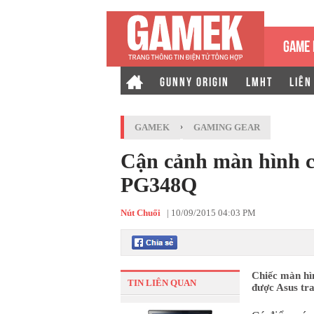
GAME 
GUNNY ORIGIN
LMHT
LIÊN
GAMEK
›
GAMING GEAR
Cận cảnh màn hình c
PG348Q
Nút Chuối
|
10/09/2015 04:03 PM
Chiếc màn hìn
TIN LIÊN QUAN
được Asus tra