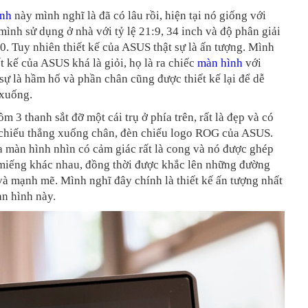
ình
này mình nghĩ là đã có lâu rồi, hiện tại nó giống với
ình sử dụng ở nhà với tỷ lệ 21:9, 34 inch và độ phân giải
. Tuy nhiên thiết kế của ASUS thật sự là ấn tượng. Mình
ết kế của ASUS khá là giỏi, họ là ra chiếc
màn hình
với
t sự là hầm hố và phần chân cũng được thiết kế lại để dễ
 xuống.
m 3 thanh sắt đỡ một cái trụ ở phía trên, rất là đẹp và có
 chiếu thẳng xuống chân, đèn chiếu logo ROG của ASUS.
 màn hình nhìn có cảm giác rất là cong và nó được ghép
 miếng khác nhau, đồng thời được khắc lên những đường
 và mạnh mẽ. Mình nghĩ đây chính là thiết kế ấn tượng nhất
n hình này.