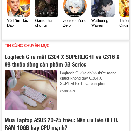
Võ Lâm Hắc
Game thủ
Zenless Zone
Wuthering
Thiên 
Đạo
chơi gì
Zero
Waves
Origin
TIN CÙNG CHUYÊN MỤC
Logitech G ra mắt G304 X SUPERLIGHT và G316 X
98 thuộc dòng sản phẩm G3 Series
Logitech G vừa chính thức mang
chuột không dây G304 X
SUPERLIGHT và bàn phím ...
06/08/2026
Mua Laptop ASUS 20-25 triệu: Nên ưu tiên OLED,
RAM 16GB hay CPU mạnh?