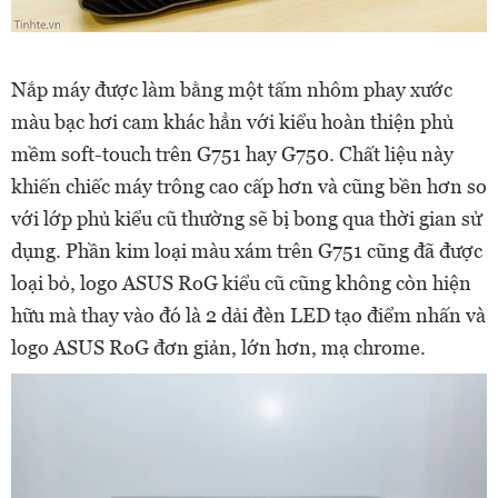
Nắp máy được làm bằng một tấm nhôm phay xước
màu bạc hơi cam khác hẳn với kiểu hoàn thiện phủ
mềm soft-touch trên G751 hay G750. Chất liệu này
khiến chiếc máy trông cao cấp hơn và cũng bền hơn so
với lớp phủ kiểu cũ thường sẽ bị bong qua thời gian sử
dụng. Phần kim loại màu xám trên G751 cũng đã được
loại bỏ, logo ASUS RoG kiểu cũ cũng không còn hiện
hữu mà thay vào đó là 2 dải đèn LED tạo điểm nhấn và
logo ASUS RoG đơn giản, lớn hơn, mạ chrome.​