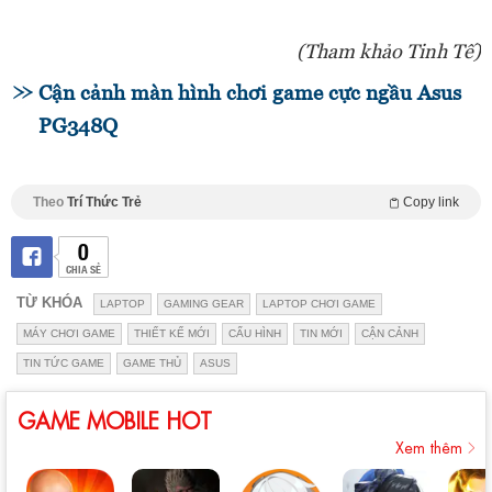
(Tham khảo Tinh Tế)
Cận cảnh màn hình chơi game cực ngầu Asus
PG348Q
Theo
Trí Thức Trẻ
Copy link
0
CHIA SẺ
TỪ KHÓA
LAPTOP
GAMING GEAR
LAPTOP CHƠI GAME
MÁY CHƠI GAME
THIẾT KẾ MỚI
CẤU HÌNH
TIN MỚI
CẬN CẢNH
TIN TỨC GAME
GAME THỦ
ASUS
GAME MOBILE HOT
Xem thêm