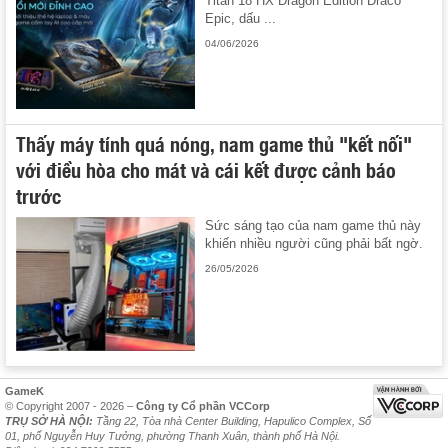
Titan 18 HX Dragon Edition Draco
Epic, dấu ...
04/06/2026
Thấy máy tính quá nóng, nam game thủ "kết nối"
với điều hòa cho mát và cái kết được cảnh báo
trước
Sức sáng tạo của nam game thủ này
khiến nhiều người cũng phải bất ngờ.
26/05/2026
GameK
© Copyright 2007 - 2026 –
Công ty Cổ phần VCCorp
TRỤ SỞ HÀ NỘI:
Tầng 22, Tòa nhà Center Building, Hapulico Complex, Số
01, phố Nguyễn Huy Tưởng, phường Thanh Xuân, thành phố Hà Nội.