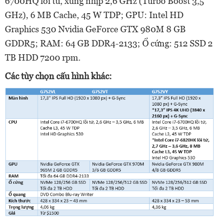
6700HQ lõi tứ, xung nhịp 2,6 GHz (Turbo Boost 3,5
GHz), 6 MB Cache, 45 W TDP; GPU: Intel HD
Graphics 530 Nvidia GeForce GTX 980M 8 GB
GDDR5; RAM: 64 GB DDR4-2133; Ổ cứng: 512 SSD 2
TB HDD 7200 rpm.
Các tùy chọn cấu hình khác: