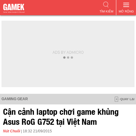
TÌM KIẾM
MỞ RỘNG
GAMING GEAR
QUAY LẠI
Cận cảnh laptop chơi game khủng
Asus RoG G752 tại Việt Nam
Nút Chuối
| 18:32 21/09/2015