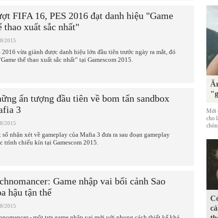
ợt FIFA 16, PES 2016 đạt danh hiệu "Game
ể thao xuất sắc nhất"
08/2015
 2016 vừa giành được danh hiệu lớn đầu tiên trước ngày ra mắt, đó
 “Game thể thao xuất sắc nhất” tại Gamescom 2015.
Ăn
"g
ững ấn tượng đầu tiên về bom tấn sandbox
fia 3
Mới đ
cho 
08/2015
chóng
 số nhận xét về gameplay của Mafia 3 đưa ra sau đoạn gameplay
c trình chiếu kín tại Gamescom 2015.
chnomancer: Game nhập vai bối cảnh Sao
a hậu tận thế
Có
08/2015
cả
hnomancer - một tựa game nhập vai mới với phong cách thiết kế khá
th