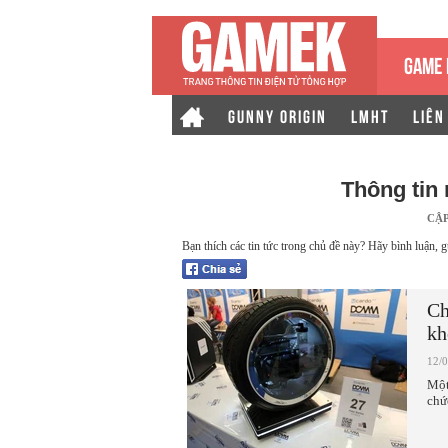
GAME 
GUNNY ORIGIN
LMHT
LIÊN
Thông tin
CẬ
Bạn thích các tin tức trong chủ đề này? Hãy bình luận, g
Ch
kh
12/
Một
chứ