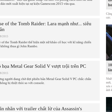
 đáo mới xuất hiện tại sự kiện Gamescom 2015 vừa qua.
ho
Cộng
cực.
se of the Tomb Raider: Lara mạnh như... siêu
ân
08/2015
e of the Tomb Raider thể hiện một nữ khảo cổ học với kĩ năng chiến
 không thua gì John Rambo.
10
 họa Metal Gear Solid V vượt trội trên PC
là
08/2015
ng người đang chờ đợi phiên bản Metal Gear Solid V PC chắc chắn
Nhiề
mới,
không bị thiệt thòi so với console.
xén 
ảnh 
n nhãn với trailer chất lừ của Assassin's