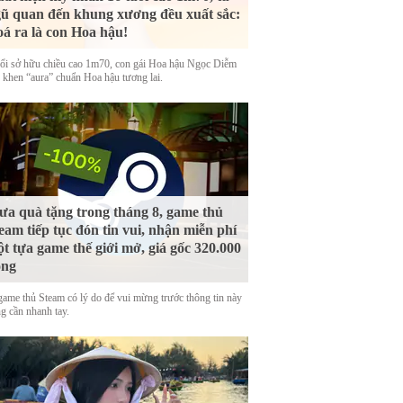
ũ quan đến khung xương đều xuất sắc:
á ra là con Hoa hậu!
uổi sở hữu chiều cao 1m70, con gái Hoa hậu Ngọc Diễm
 khen “aura” chuẩn Hoa hậu tương lai.
a quà tặng trong tháng 8, game thủ
eam tiếp tục đón tin vui, nhận miễn phí
t tựa game thế giới mở, giá gốc 320.000
ồng
game thủ Steam có lý do để vui mừng trước thông tin này
g cần nhanh tay.