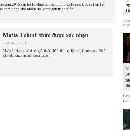
escom 2015 sắp tới tổ chức tại thành phố Cologne, Đức sẽ tiếp tục
ng
sân chơi dành cho nhiều tựa game lớn trình diễn.
Ho
16 t
được
Mafia 3 chính thức được xác nhận
28/07/2015 21:00
Mafia 3 hứa hẹn sẽ được giới thiệu chính thức tại hội chợ Gamescom 2015
sắp tới thông qua một đoạn trailer.
Mư
St
mộ
đ
Các 
nhưn