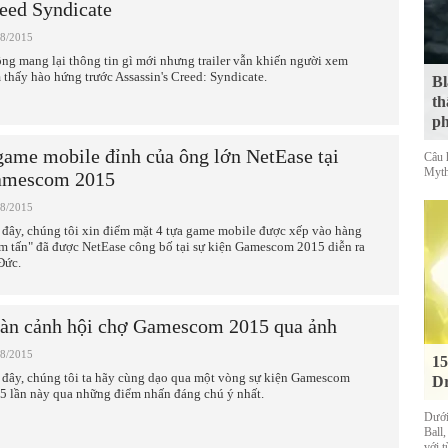
eed Syndicate
08/2015
ng mang lại thông tin gì mới nhưng trailer vẫn khiến người xem
 thấy hào hứng trước Assassin's Creed: Syndicate.
Bl
th
ph
game mobile đỉnh của ông lớn NetEase tại
Câu 
Myth
mescom 2015
08/2015
 đây, chúng tôi xin điểm mặt 4 tựa game mobile được xếp vào hàng
m tấn" đã được NetEase công bố tại sự kiện Gamescom 2015 diễn ra
Đức.
àn cảnh hội chợ Gamescom 2015 qua ảnh
08/2015
15
 đây, chúng tôi ta hãy cùng dạo qua một vòng sự kiện Gamescom
Dr
5 lần này qua những điểm nhấn đáng chú ý nhất.
Dưới
Ball
với t