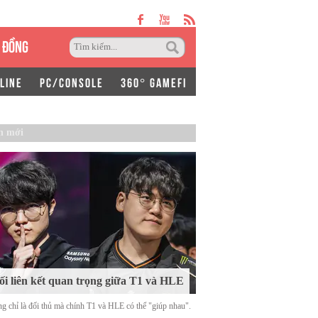
 ĐỒNG
LINE
PC/CONSOLE
360° GAMEFI
n mới
i liên kết quan trọng giữa T1 và HLE
g chỉ là đối thủ mà chính T1 và HLE có thể "giúp nhau".