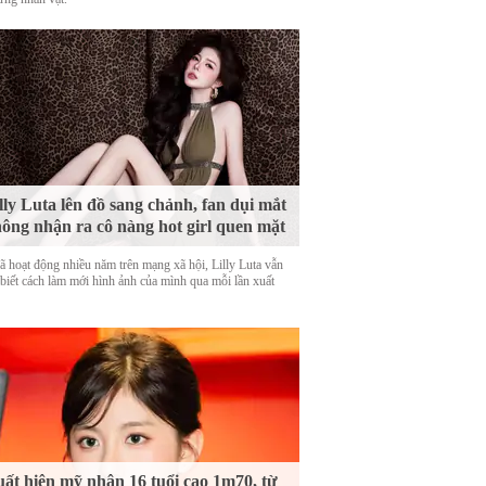
lly Luta lên đồ sang chảnh, fan dụi mắt
ông nhận ra cô nàng hot girl quen mặt
ã hoạt động nhiều năm trên mạng xã hội, Lilly Luta vẫn
 biết cách làm mới hình ảnh của mình qua mỗi lần xuất
ất hiện mỹ nhân 16 tuổi cao 1m70, từ