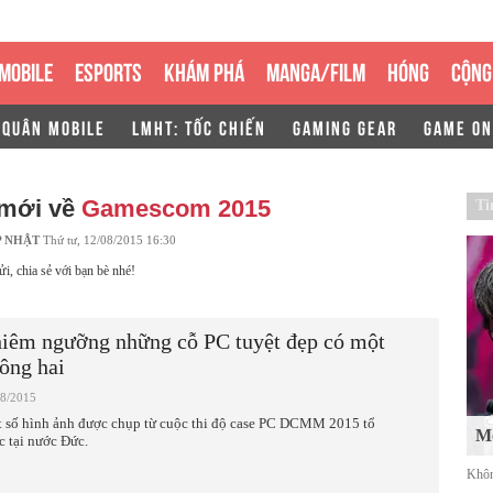
MOBILE
ESPORTS
KHÁM PHÁ
MANGA/FILM
HÓNG
CỘNG
 QUÂN MOBILE
LMHT: TỐC CHIẾN
GAMING GEAR
GAME ON
 mới về
Gamescom 2015
Ti
P NHẬT
Thứ tư, 12/08/2015 16:30
ửi, chia sẻ với bạn bè nhé!
iêm ngưỡng những cỗ PC tuyệt đẹp có một
ông hai
08/2015
 số hình ảnh được chụp từ cuộc thi độ case PC DCMM 2015 tổ
Mố
c tại nước Đức.
Khôn