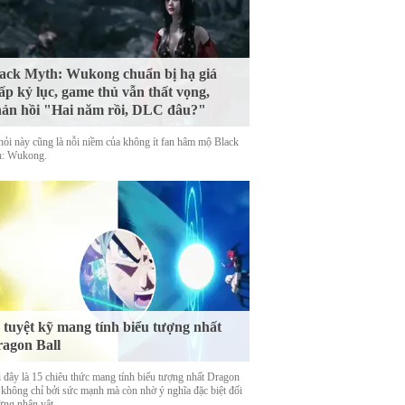
ack Myth: Wukong chuẩn bị hạ giá
ấp kỷ lục, game thủ vẫn thất vọng,
ản hồi "Hai năm rồi, DLC đâu?"
hỏi này cũng là nỗi niềm của không ít fan hâm mộ Black
: Wukong.
 tuyệt kỹ mang tính biểu tượng nhất
agon Ball
 đây là 15 chiêu thức mang tính biểu tượng nhất Dragon
, không chỉ bởi sức mạnh mà còn nhờ ý nghĩa đặc biệt đối
ừng nhân vật.