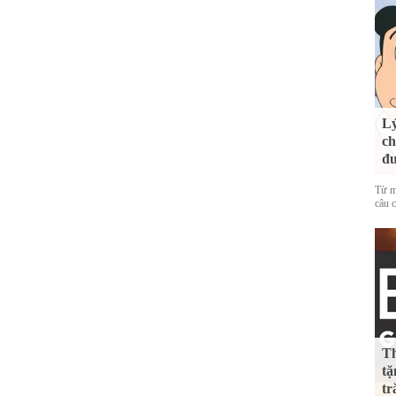
Lý
ch
đ
Từ m
câu c
Th
tặ
tr