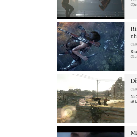
độc
Ri
nh
09/
Ris
đấu
Đồ
09/
Nhữ
sẽ 
Mã