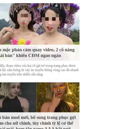
 mặc phản cảm quay video, 2 cô nàng
ái bản" khiến CĐM ngao ngán
ây, đoạn video của hai cô gái trẻ trong trang phục được
là lấy cảm hứng từ váy áo truyền thống vùng cao đã nhanh
 lan truyền trên nhiều nền tảng.
 bản mod mới, bổ sung trang phục gợi
m cho nữ chính, tùy chỉnh tỷ lệ cơ thể
oải mái, bom tấn game AAA bất ngờ