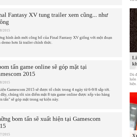
nal Fantasy XV tung trailer xem cũng... như
ông
08/2015
ng hình ảnh mới công bố của Final Fantasy XV giống với một đoạn
h demo hơn là trailer chính thức.
Li
kh
bom tấn game online sẽ góp mặt tại
mescom 2015
Dù đ
luôn
08/2015
hiện.
kiện Gamescom 2015 sẽ được tổ chức trong 4 ngày từ 6-9/8 sắp tới.
 đây, chúng tôi xin điểm mặt 8 tựa game online được xếp vào hàng
m tấn" sẽ góp mặt trong sự kiện này.
ững bom tấn sẽ xuất hiện tại Gamescom
15
07/2015
Xu