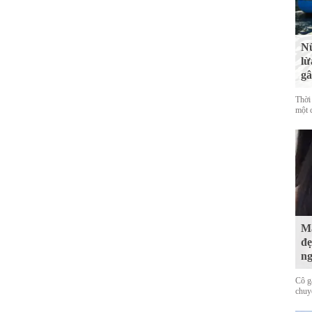
Nữ
lừ
gâ
Thời
một c
Mấ
đẹ
ng
Cô g
chuy