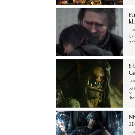
Fi
kh
05/
Nhữ
tec
8 
Ga
04/
Sự 
Sau
"bo
Nh
20
30/