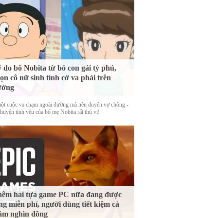
 do bố Nobita từ bỏ con gái tỷ phú,
ọn cô nữ sinh tình cờ va phải trên
ường
ột cuộc va chạm ngoài đường mà nên duyên vợ chồng -
huyện tình yêu của bố mẹ Nobita rất thú vị!
êm hai tựa game PC nữa đang được
ng miễn phí, người dùng tiết kiệm cả
ăm nghìn đồng