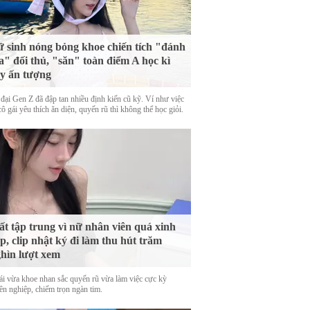
 sinh nóng bỏng khoe chiến tích "đánh
a" đối thủ, "săn" toàn điểm A học kì
y ấn tượng
 đại Gen Z đã đập tan nhiều định kiến cũ kỹ. Ví như việc
ô gái yêu thích ăn diện, quyến rũ thì không thể học giỏi.
t tập trung vì nữ nhân viên quá xinh
p, clip nhật ký đi làm thu hút trăm
hìn lượt xem
ái vừa khoe nhan sắc quyến rũ vừa làm việc cực kỳ
ên nghiệp, chiếm trọn ngàn tim.