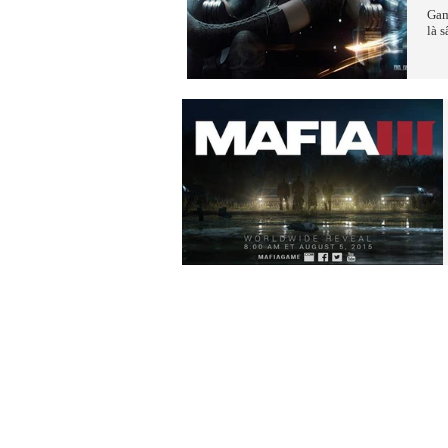
Gam
là 