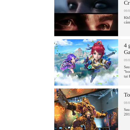
Cr
09/
Khô
cảm
4 
Ga
09/
Sau
"bo
tại 
To
08/
Sau
201