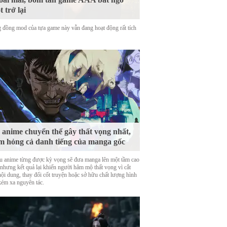
t trở lại
 đồng mod của tựa game này vẫn đang hoạt động rất tích
 anime chuyển thể gây thất vọng nhất,
m hỏng cả danh tiếng của manga gốc
u anime từng được kỳ vọng sẽ đưa manga lên một tầm cao
 nhưng kết quả lại khiến người hâm mộ thất vọng vì cắt
nội dung, thay đổi cốt truyện hoặc sở hữu chất lượng hình
kém xa nguyên tác.