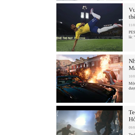
Vư
th
11/
PES
là:
Nh
Ma
10/
Một
đượ
Te
Hỏ
09/
Tec