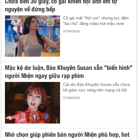
Chưa đến 30 giây, cô gái khiến hội anh em tự
nguyện về đứng bếp
Cô gái mặt "thỏ con" nhưng lực đấm
"bá chủ" đăng video hút triệu view.
07/08/2026
Mặc kệ dư luận, Bảo Khuyên Susan vẫn "biến hình"
người Nhện ngay giữa rạp phim
Cái tên Bảo Khuyên Susan vẫn chưa
hề giảm sức nóng trên mạng xã hội.
07/08/2026
Nhờ chọn giúp phiên bản người Nhện phù hợp, hot