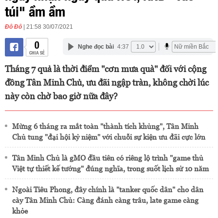
túi" ầm ầm
Đô Đô
| 21:58 30/07/2021
0
Nghe đọc bài
4:37
CHIA SẺ
Tháng 7 quả là thời điểm "cơn mưa quà" đối với cộng
đồng Tân Minh Chủ, ưu đãi ngập tràn, không chời lúc
này còn chờ bao giờ nữa đây?
Mừng 6 tháng ra mắt toàn "thành tích khủng", Tân Minh
Chủ tung "đại hội kỷ niệm" với chuỗi sự kiện ưu đãi cực lớn
Tân Minh Chủ là gMO đầu tiên có riêng lộ trình "game thủ
Việt tự thiết kế tướng" đúng nghĩa, trong suốt lịch sử 10 năm
Ngoài Tiêu Phong, đây chính là "tanker quốc dân" cho dân
cày Tân Minh Chủ: Càng đánh càng trâu, late game càng
khỏe