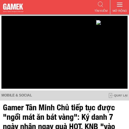
TÌM KIẾM
MỞ RỘNG
MOBILE & SOCIAL
QUAY LẠI
Gamer Tân Minh Chủ tiếp tục được
"ngồi mát ăn bát vàng": Ký danh 7
ngày nhận ngay quà HOT, KNB "vào