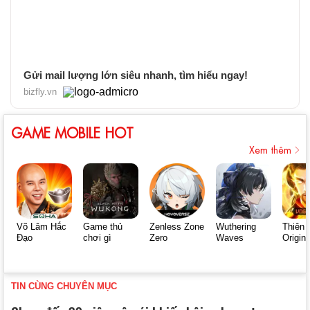
Gửi mail lượng lớn siêu nhanh, tìm hiểu ngay!
bizfly.vn
GAME MOBILE HOT
Xem thêm
Võ Lâm Hắc
Game thủ
Zenless Zone
Wuthering
Thiên 
Đạo
chơi gì
Zero
Waves
Origin
TIN CÙNG CHUYÊN MỤC