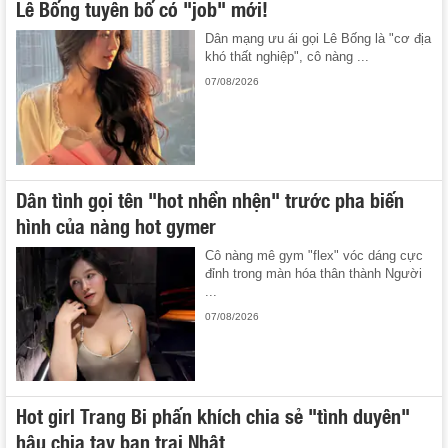
Lê Bống tuyên bố có "job" mới!
Dân mạng ưu ái gọi Lê Bống là "cơ địa
khó thất nghiệp", cô nàng ...
07/08/2026
Dân tình gọi tên "hot nhền nhện" trước pha biến
hình của nàng hot gymer
Cô nàng mê gym "flex" vóc dáng cực
đỉnh trong màn hóa thân thành Người
...
07/08/2026
Hot girl Trang Bi phấn khích chia sẻ "tình duyên"
hậu chia tay bạn trai Nhật