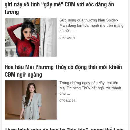
girl này vô tình "gây mê" CĐM với vóc dáng ấn
tượng
Sức nóng của thương hiệu Spider-
Man đang lan tỏa mạnh mẽ trên mạng
xã hội, ...
07/08/2026
Hoa hậu Mai Phương Thúy có động thái mới khiến
CĐM ngỡ ngàng
Trong những ngày gần đây, cái tên
Mai Phương Thúy bất ngờ trở thành
chủ ...
07/08/2026
Thực hành giáo án học từ "tóp tóp", game thủ Liên