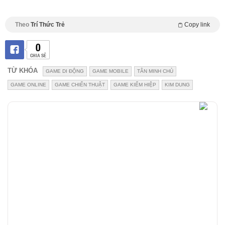
Theo
Trí Thức Trẻ
Copy link
0
CHIA SẺ
TỪ KHÓA
GAME DI ĐỘNG
GAME MOBILE
TÂN MINH CHỦ
GAME ONLINE
GAME CHIẾN THUẬT
GAME KIẾM HIỆP
KIM DUNG