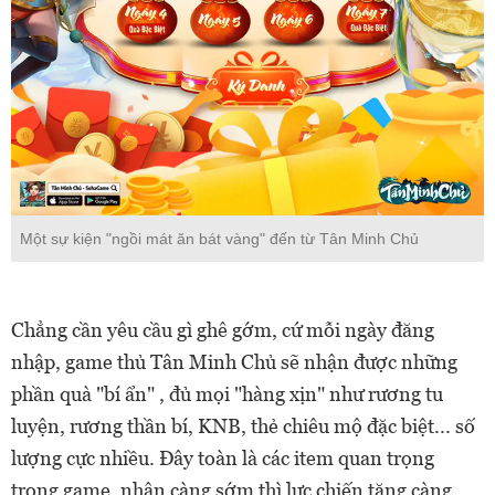
Một sự kiện "ngồi mát ăn bát vàng" đến từ Tân Minh Chủ
Chẳng cần yêu cầu gì ghê gớm, cứ mỗi ngày đăng
nhập, game thủ Tân Minh Chủ sẽ nhận được những
phần quà "bí ẩn" , đủ mọi "hàng xịn" như rương tu
luyện, rương thần bí, KNB, thẻ chiêu mộ đặc biệt... số
lượng cực nhiều. Đây toàn là các item quan trọng
trong game, nhận càng sớm thì lực chiến tăng càng