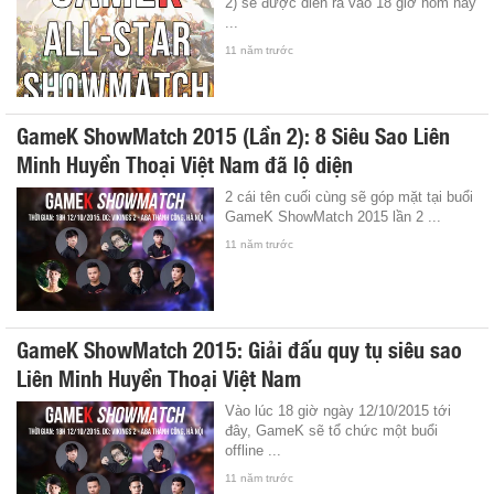
2) sẽ được diễn ra vào 18 giờ hôm nay
...
11 năm trước
GameK ShowMatch 2015 (Lần 2): 8 Siêu Sao Liên
Minh Huyền Thoại Việt Nam đã lộ diện
2 cái tên cuối cùng sẽ góp mặt tại buổi
GameK ShowMatch 2015 lần 2 ...
11 năm trước
GameK ShowMatch 2015: Giải đấu quy tụ siêu sao
Liên Minh Huyền Thoại Việt Nam
Vào lúc 18 giờ ngày 12/10/2015 tới
đây, GameK sẽ tổ chức một buổi
offline ...
11 năm trước