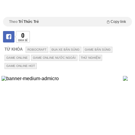
Theo
Trí Thức Trẻ
Copy link
0
CHIA SẺ
TỪ KHÓA
ROBOCRAFT
ĐUA XE BẮN SÚNG
GAME BẮN SÚNG
GAME ONLINE
GAME ONLINE NƯỚC NGOÀI
THỬ NGHIỆM
GAME ONLINE HOT