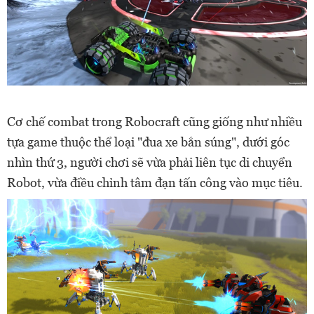
Cơ chế combat trong Robocraft cũng giống như nhiều
tựa game thuộc thể loại "đua xe bắn súng", dưới góc
nhìn thứ 3, người chơi sẽ vừa phải liên tục di chuyển
Robot, vừa điều chỉnh tâm đạn tấn công vào mục tiêu.