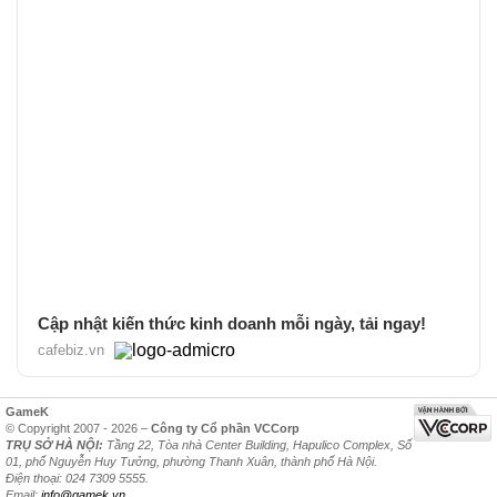
Cập nhật kiến thức kinh doanh mỗi ngày, tải ngay!
cafebiz.vn
GameK
© Copyright 2007 - 2026 –
Công ty Cổ phần VCCorp
TRỤ SỞ HÀ NỘI:
Tầng 22, Tòa nhà Center Building, Hapulico Complex, Số
01, phố Nguyễn Huy Tưởng, phường Thanh Xuân, thành phố Hà Nội.
Điện thoại: 024 7309 5555.
Email:
info@gamek.vn