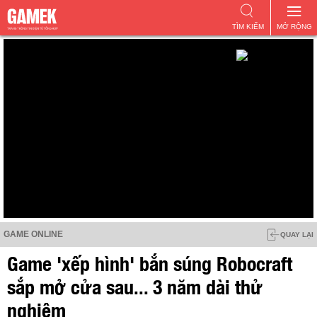
TÌM KIẾM
MỞ RỘNG
GAME ONLINE
QUAY LẠI
Game 'xếp hình' bắn súng Robocraft
sắp mở cửa sau... 3 năm dài thử
nghiệm