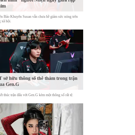
him
tên Bảo Khuyên Susan vẫn chưa hề giảm sức nóng trên
 xã hội.
 sở hữu thông số thê thảm trong trận
ua Gen.G
ết thúc trận đấu với Gen.G kèm một thông số rất tệ.