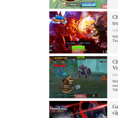
Ch
tr
14/
Mới
Thi
Ch
Vi
08/
Mới
man
Việt
Ga
cậ