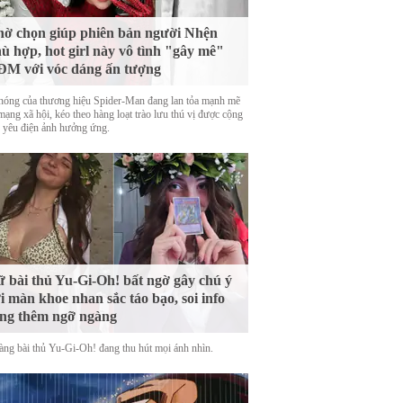
ờ chọn giúp phiên bản người Nhện
ù hợp, hot girl này vô tình "gây mê"
M với vóc dáng ấn tượng
nóng của thương hiệu Spider-Man đang lan tỏa mạnh mẽ
mạng xã hội, kéo theo hàng loạt trào lưu thú vị được cộng
 yêu điện ảnh hưởng ứng.
 bài thủ Yu-Gi-Oh! bất ngờ gây chú ý
i màn khoe nhan sắc táo bạo, soi info
ng thêm ngỡ ngàng
àng bài thủ Yu-Gi-Oh! đang thu hút mọi ánh nhìn.