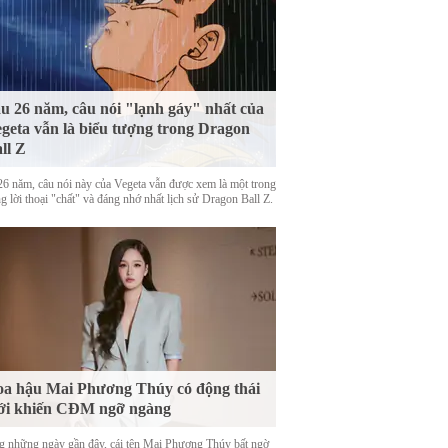
u 26 năm, câu nói "lạnh gáy" nhất của
geta vẫn là biểu tượng trong Dragon
ll Z
26 năm, câu nói này của Vegeta vẫn được xem là một trong
 lời thoại "chất" và đáng nhớ nhất lịch sử Dragon Ball Z.
a hậu Mai Phương Thúy có động thái
ới khiến CĐM ngỡ ngàng
g những ngày gần đây, cái tên Mai Phương Thúy bất ngờ