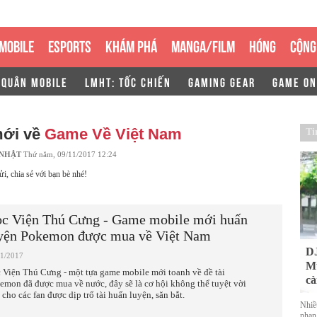
MOBILE
ESPORTS
KHÁM PHÁ
MANGA/FILM
HÓNG
CỘNG
 QUÂN MOBILE
LMHT: TỐC CHIẾN
GAMING GEAR
GAME ON
mới về
Game Về Việt Nam
Ti
 NHẬT
Thứ năm, 09/11/2017 12:24
ửi, chia sẻ với bạn bè nhé!
c Viện Thú Cưng - Game mobile mới huấn
yện Pokemon được mua về Việt Nam
DJ
11/2017
Mu
 Viện Thú Cưng - một tựa game mobile mới toanh về đề tài
cà
emon đã được mua về nước, đây sẽ là cơ hội không thể tuyệt vời
 cho các fan được dịp trổ tài huấn luyện, săn bắt.
Nhiề
nhan