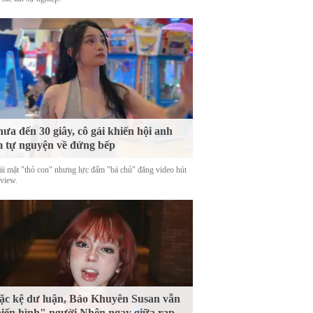
ưa đến 30 giây, cô gái khiến hội anh
 tự nguyện về đứng bếp
ái mặt "thỏ con" nhưng lực đấm "bá chủ" đăng video hút
 view.
c kệ dư luận, Bảo Khuyên Susan vẫn
iến hình" người Nhện ngay giữa rạp