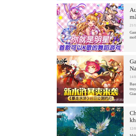
Au
mắ
21/
Gam
mob
Ga
N
14/
Bạo
tru
Gia
Ch
kh
12/
Mới