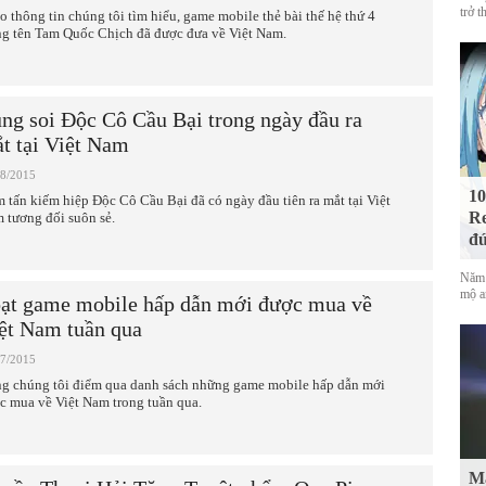
trở t
o thông tin chúng tôi tìm hiểu, game mobile thẻ bài thế hệ thứ 4
g tên Tam Quốc Chịch đã được đưa về Việt Nam.
ng soi Độc Cô Cầu Bại trong ngày đầu ra
t tại Việt Nam
08/2015
10
 tấn kiếm hiệp Độc Cô Cầu Bại đã có ngày đầu tiên ra mắt tại Việt
Re
 tương đối suôn sẻ.
đứ
Năm 
mộ a
ạt game mobile hấp dẫn mới được mua về
ệt Nam tuần qua
07/2015
g chúng tôi điểm qua danh sách những game mobile hấp dẫn mới
c mua về Việt Nam trong tuần qua.
Mà