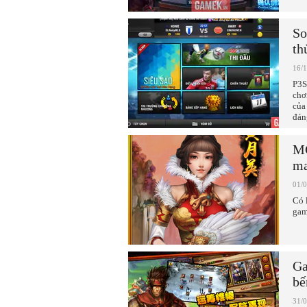
So
th
16/
P3S
chơ
của
đán
MC
ma
01/
Có 
gam
Ga
bế
31/