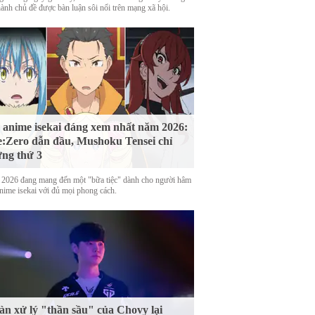
hành chủ đề được bàn luận sôi nổi trên mạng xã hội.
 anime isekai đáng xem nhất năm 2026:
:Zero dẫn đầu, Mushoku Tensei chỉ
ng thứ 3
2026 đang mang đến một "bữa tiệc" dành cho người hâm
nime isekai với đủ mọi phong cách.
n xử lý "thần sầu" của Chovy lại