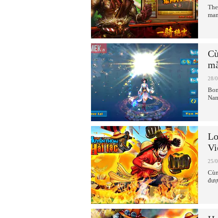
The
man
Cù
mắ
28/
Bom
Nam
Lo
Vi
25/
Cùn
đượ