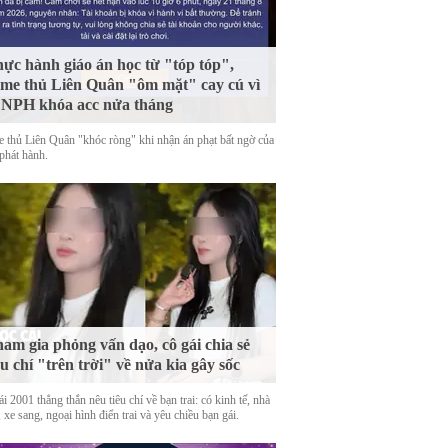
ực hành giáo án học từ "tóp tóp",
me thủ Liên Quân "ôm mặt" cay cú vì
 NPH khóa acc nửa tháng
 thủ Liên Quân "khóc ròng" khi nhận án phạt bất ngờ của
phát hành.
am gia phỏng vấn dạo, cô gái chia sẻ
êu chí "trên trời" về nửa kia gây sốc
i 2001 thẳng thắn nêu tiêu chí về bạn trai: có kinh tế, nhà
 xe sang, ngoại hình điển trai và yêu chiều bạn gái.