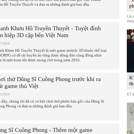
u Hồ Truyền Thuyết và đưa ra những đánh giá ban đầu.
p
Cái 
mạng
anh Khưu Hồ Truyền Thuyết - Tuyệt đỉnh
ên hiệp 3D cập bến Việt Nam
07/2016
nh Khưu Hồ Truyền Thuyết là một game mobile 3D thuộc thể loại
RPG có đề tài huyền ảo từng được đông đảo cộng đồng nhìn
n là một bom tấn được mong chờ trong năm 2016.
KT
ơi thử Dũng Sĩ Cuồng Phong trước khi ra
th
t game thủ Việt
KT k
01/2016
 đây, chúng tôi đã có cơ hội chơi thử phiên bản gốc của Dũng Sĩ
ng Phong và đưa ra những đánh giá ban đầu.
ng Sĩ Cuồng Phong - Thêm một game