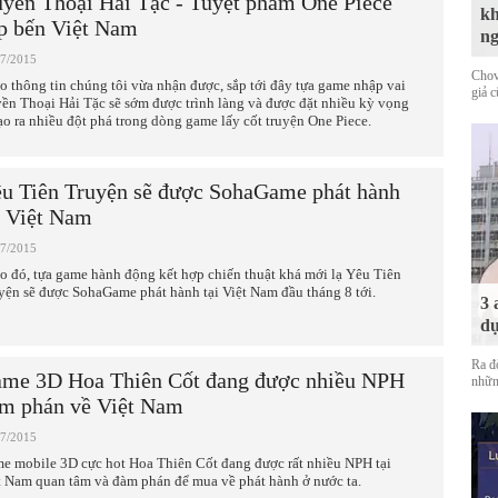
yền Thoại Hải Tặc - Tuyệt phẩm One Piece
kh
p bến Việt Nam
n
07/2015
Chov
o thông tin chúng tôi vừa nhận được, sắp tới đây tựa game nhập vai
giả 
ền Thoại Hải Tặc sẽ sớm được trình làng và được đặt nhiều kỳ vọng
tạo ra nhiều đột phá trong dòng game lấy cốt truyện One Piece.
u Tiên Truyện sẽ được SohaGame phát hành
i Việt Nam
07/2015
o đó, tựa game hành động kết hợp chiến thuật khá mới lạ Yêu Tiên
yện sẽ được SohaGame phát hành tại Việt Nam đầu tháng 8 tới.
3 
dự
Ra đ
me 3D Hoa Thiên Cốt đang được nhiều NPH
nhữn
m phán về Việt Nam
07/2015
e mobile 3D cực hot Hoa Thiên Cốt đang được rất nhiều NPH tại
t Nam quan tâm và đàm phán để mua về phát hành ở nước ta.