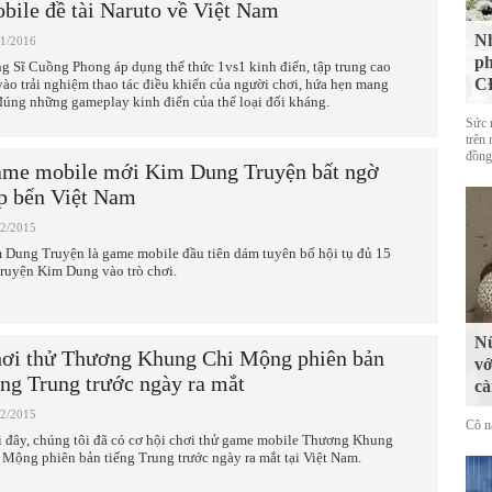
bile đề tài Naruto về Việt Nam
Nh
01/2016
ph
g Sĩ Cuồng Phong áp dụng thể thức 1vs1 kinh điển, tập trung cao
CĐ
vào trải nghiệm thao tác điều khiển của người chơi, hứa hẹn mang
 đúng những gameplay kinh điển của thể loại đối kháng.
Sức 
trên 
đồng
me mobile mới Kim Dung Truyện bất ngờ
p bến Việt Nam
12/2015
 Dung Truyện là game mobile đầu tiên dám tuyên bố hội tụ đủ 15
truyện Kim Dung vào trò chơi.
Nữ
ơi thử Thương Khung Chi Mộng phiên bản
vớ
ếng Trung trước ngày ra mắt
cà
12/2015
Cô n
 đây, chúng tôi đã có cơ hội chơi thử game mobile Thương Khung
 Mộng phiên bản tiếng Trung trước ngày ra mắt tại Việt Nam.