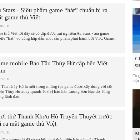
 Stars - Siêu phẩm game “hát” chuẩn bị ra
t game thủ Việt
10/2016
e thủ Việt tới đây sẽ có dịp được trải nghiệm Au Stars - tựa game
ile “hát” vô cùng hấp dẫn, một sản phẩm phát hành bởi VTC Game.
Ch
me mobile Bạo Tẩu Thủy Hử cập bến Việt
em
am
Cô g
07/2016
triệu
 Tẩu Thủy Hử là một trong những tựa game được xây dựng với cốt
yện Thủy Hử xoay quanh 108 vị hảo hán Lương Sơn Bạc do Tống
ng lãnh đạo.
ơi thử Thanh Khưu Hồ Truyền Thuyết trước
i ra mắt game thủ Việt
07/2016
Mặ
 đây chúng tôi đã có cơ hội chơi thử phiên bản gốc của Thanh
"b