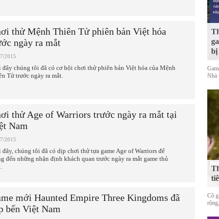
ơi thử Mệnh Thiên Tử phiên bản Việt hóa
Th
ước ngày ra mắt
ga
bị
07/2015
 đây chúng tôi đã có cơ hội chơi thử phiên bản Việt hóa của Mệnh
Game
ên Tử trước ngày ra mắt.
Nhà 
ơi thử Age of Warriors trước ngày ra mắt tại
ệt Nam
07/2015
 đây, chúng tôi đã có dịp chơi thử tựa game Age of Warriors để
g đến những nhận định khách quan trước ngày ra mắt game thủ
.
Th
ti
me mới Haunted Empire Three Kingdoms đã
Cô gá
rộng,
p bến Việt Nam