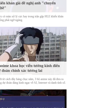
iến khán giả đề nghị anh "chuyển
ghề"
y có màn xử lý cực hay trong trận gặp HLE khiến khán
cũng phải ngỡ ngàng.
anime khoa học viễn tưởng kinh điển
 đoán chính xác tương lai
ời từ cách đây hàng chục năm, 3 bộ anime này đã đưa ra
g dự đoán đáng kinh ngạc về AI, Internet và danh tính số.