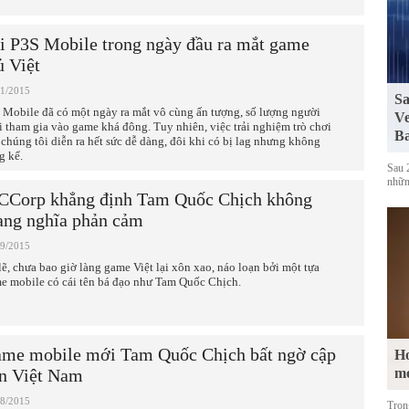
i P3S Mobile trong ngày đầu ra mắt game
ủ Việt
11/2015
Sa
 Mobile đã có một ngày ra mắt vô cùng ấn tượng, số lượng người
Ve
i tham gia vào game khá đông. Tuy nhiên, việc trải nghiệm trò chơi
Ba
 chúng tôi diễn ra hết sức dễ dàng, đôi khi có bị lag nhưng không
g kể.
Sau 
những
Corp khẳng định Tam Quốc Chịch không
ng nghĩa phản cảm
09/2015
lẽ, chưa bao giờ làng game Việt lại xôn xao, náo loạn bởi một tựa
e mobile có cái tên bá đạo như Tam Quốc Chịch.
me mobile mới Tam Quốc Chịch bất ngờ cập
Ho
n Việt Nam
m
08/2015
Tron