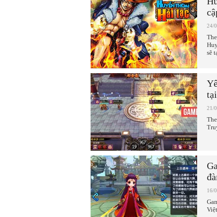
Hu
cậ
24/
The
Huy
sẽ 
Yê
tạ
21/
The
Tru
Ga
đà
16/
Gam
Việ