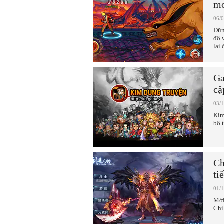
mo
06/
Dũn
độ 
lại
Ga
cậ
03/
Kim
bộ 
Ch
ti
01/
Mới
Chi