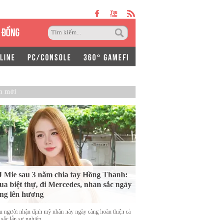
 ĐỒNG
LINE
PC/CONSOLE
360° GAMEFI
n mới
 Mie sau 3 năm chia tay Hồng Thanh:
a biệt thự, đi Mercedes, nhan sắc ngày
ng lên hương
u người nhận định mỹ nhân này ngày càng hoàn thiện cả
 sắc lẫn sự nghiệp.