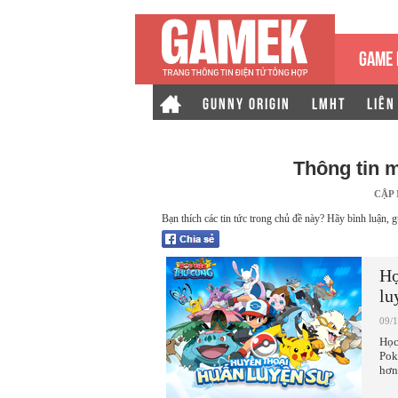
GAME 
GUNNY ORIGIN
LMHT
LIÊN
Thông tin 
CẬP
Bạn thích các tin tức trong chủ đề này? Hãy bình luận, g
Họ
lu
09/
Học
Pok
hơn