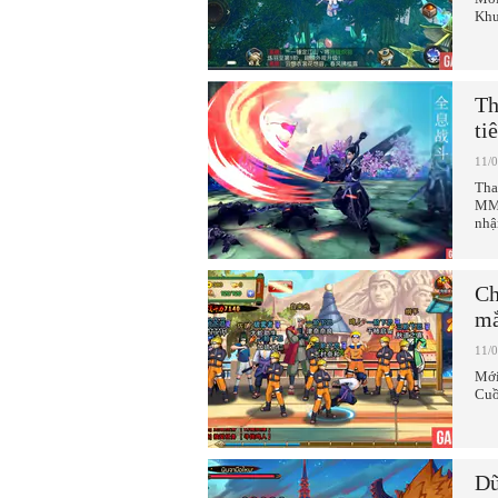
Khư
Th
ti
11/
Tha
MMO
nhậ
Ch
mắ
11/
Mới
Cuồ
Dũ